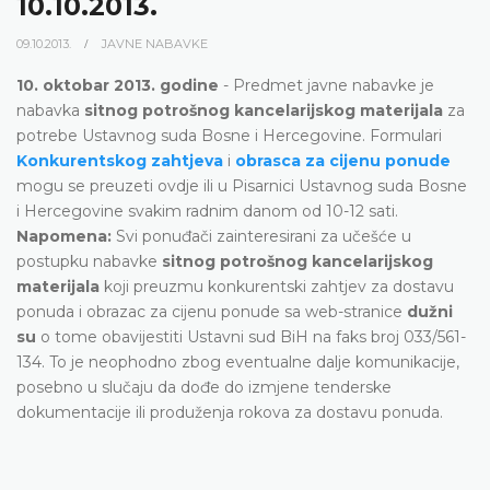
10.10.2013.
09.10.2013.
JAVNE NABAVKE
10. oktobar 2013. godine
- Predmet javne nabavke je
nabavka
sitnog potrošnog kancelarijskog materijala
za
potrebe Ustavnog suda Bosne i Hercegovine. Formulari
Konkurentskog zahtjeva
i
obrasca za cijenu ponude
mogu se preuzeti ovdje ili u Pisarnici Ustavnog suda Bosne
i Hercegovine svakim radnim danom od 10-12 sati.
Napomena:
Svi ponuđači zainteresirani za učešće u
postupku nabavke
sitnog potrošnog kancelarijskog
materijala
koji preuzmu konkurentski zahtjev za dostavu
ponuda i obrazac za cijenu ponude sa web-stranice
dužni
su
o tome obavijestiti Ustavni sud BiH na faks broj 033/561-
134. To je neophodno zbog eventualne dalje komunikacije,
posebno u slučaju da dođe do izmjene tenderske
dokumentacije ili produženja rokova za dostavu ponuda.