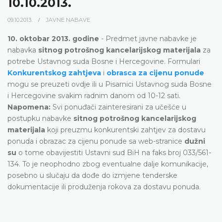
10.10.2013.
09.10.2013.
JAVNE NABAVE
10. oktobar 2013. godine
- Predmet javne nabavke je
nabavka
sitnog potrošnog kancelarijskog materijala
za
potrebe Ustavnog suda Bosne i Hercegovine. Formulari
Konkurentskog zahtjeva
i
obrasca za cijenu ponude
mogu se preuzeti ovdje ili u Pisarnici Ustavnog suda Bosne
i Hercegovine svakim radnim danom od 10-12 sati.
Napomena:
Svi ponuđači zainteresirani za učešće u
postupku nabavke
sitnog potrošnog kancelarijskog
materijala
koji preuzmu konkurentski zahtjev za dostavu
ponuda i obrazac za cijenu ponude sa web-stranice
dužni
su
o tome obavijestiti Ustavni sud BiH na faks broj 033/561-
134. To je neophodno zbog eventualne dalje komunikacije,
posebno u slučaju da dođe do izmjene tenderske
dokumentacije ili produženja rokova za dostavu ponuda.