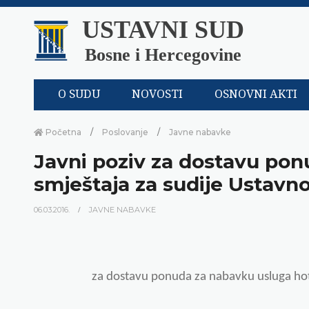
USTAVNI SUD
Bosne i Hercegovine
O SUDU
NOVOSTI
OSNOVNI AKTI
Početna
Poslovanje
Javne nabavke
Javni poziv za dostavu po
smještaja za sudije Ustavn
06.03.2016.
JAVNE NABAVKE
za dostavu ponuda za nabavku usluga hot