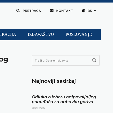
PRETRAGA
KONTAKT
BS
IKACIJA
IZDAVAŠTVO
POSLOVANJE
kog
Najnoviji sadržaj
Odluka o izboru najpovoljnijeg
ponuđača za nabavku goriva
28.07.2026.