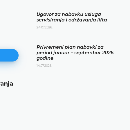
Ugovor za nabavku usluga
servisiranja i održavanja lifta
24.07.2026.
Privremeni plan nabavki za
period januar – septembar 2026.
godine
14.07.2026.
ranja
Privremeni plan nabavki za per
januar – septembar 2026. godin
14.07.2026.
DETALJNIJE