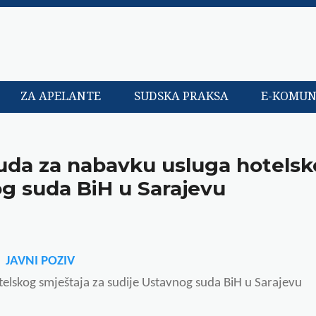
ZA APELANTE
SUDSKA PRAKSA
E-KOMUN
nuda za nabavku usluga hotels
og suda BiH u Sarajevu
JAVNI POZIV
elskog smještaja za sudije Ustavnog suda BiH u Sarajevu