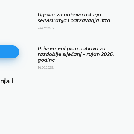
Ugovor za nabavu usluga
servisiranja i održavanja lifta
24.07.2026.
Privremeni plan nabava za
razdoblje siječanj – rujan 2026.
godine
14.07.2026.
nja i
Privremeni plan nabava za razd
siječanj – rujan 2026. godine
14.07.2026.
DETALJNIJE