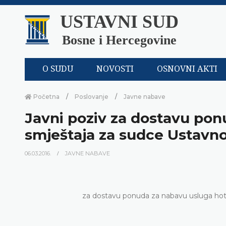
USTAVNI SUD
Bosne i Hercegovine
O SUDU
NOVOSTI
OSNOVNI AKTI
Početna
Poslovanje
Javne nabave
Javni poziv za dostavu po
smještaja za sudce Ustavno
06.03.2016.
JAVNE NABAVE
za dostavu ponuda za nabavu usluga hot