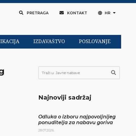
PRETRAGA
KONTAKT
HR
IKACIJA
IZDAVAŠTVO
POSLOVANJE
g
Najnoviji sadržaj
Odluka o izboru najpovoljnijeg
ponuditelja za nabavu goriva
28.07.2026.