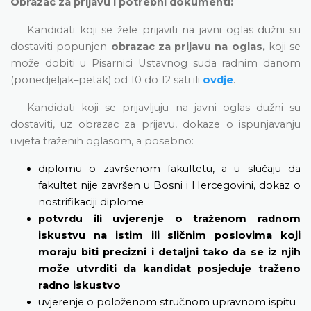
Obrazac za prijavu i potrebni dokumenti:
Kandidati koji se žele prijaviti na javni oglas dužni su
dostaviti popunjen
obrazac za prijavu na oglas,
koji se
može dobiti u Pisarnici Ustavnog suda radnim danom
(ponedjeljak–petak) od 10 do 12 sati ili
ovdje
.
Kandidati koji se prijavljuju na javni oglas dužni su
dostaviti, uz obrazac za prijavu, dokaze o ispunjavanju
uvjeta traženih oglasom, a posebno:
diplomu o završenom fakultetu, a u slučaju da
fakultet nije završen u Bosni i Hercegovini, dokaz o
nostrifikaciji diplome
potvrdu ili uvjerenje o traženom radnom
iskustvu na istim ili sličnim poslovima koji
moraju biti precizni i detaljni tako da se iz njih
može utvrditi da kandidat posjeduje traženo
radno iskustvo
uvjerenje o položenom stručnom upravnom ispitu