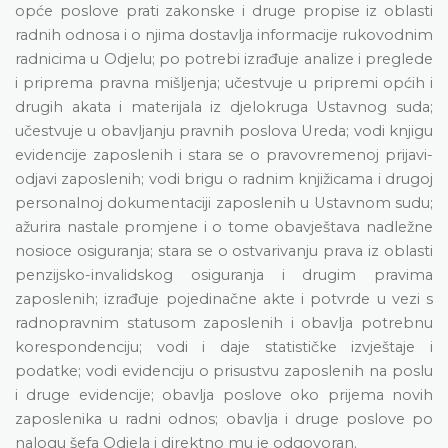
opće poslove prati zakonske i druge propise iz oblasti
radnih odnosa i o njima dostavlja informacije rukovodnim
radnicima u Odjelu; po potrebi izrađuje analize i preglede
i priprema pravna mišljenja; učestvuje u pripremi općih i
drugih akata i materijala iz djelokruga Ustavnog suda;
učestvuje u obavljanju pravnih poslova Ureda; vodi knjigu
evidencije zaposlenih i stara se o pravovremenoj prijavi-
odjavi zaposlenih; vodi brigu o radnim knjižicama i drugoj
personalnoj dokumentaciji zaposlenih u Ustavnom sudu;
ažurira nastale promjene i o tome obavještava nadležne
nosioce osiguranja; stara se o ostvarivanju prava iz oblasti
penzijsko-invalidskog osiguranja i drugim pravima
zaposlenih; izrađuje pojedinačne akte i potvrde u vezi s
radnopravnim statusom zaposlenih i obavlja potrebnu
korespondenciju; vodi i daje statističke izvještaje i
podatke; vodi evidenciju o prisustvu zaposlenih na poslu
i druge evidencije; obavlja poslove oko prijema novih
zaposlenika u radni odnos; obavlja i druge poslove po
nalogu šefa Odjela i direktno mu je odgovoran.