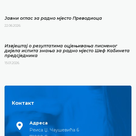
Јавни оглас за радно мјесто Преводиоца
22.06.2026.
Извјештај о резултатима оцјењивања писменог
дијела испита знања за радно мјесто Шеф Кабинета
предсједника
15.01.2026.
Контакт
Адреса
Реиса Џ. Чаушевића 6