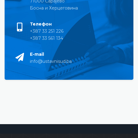
71000 Сарајево
Босна и Херцеговина
Телефон
+387 33 251 226
+387 33 561 134
E-mail
info@ustavnisud.ba
Уставни суд Босне и Херцеговине