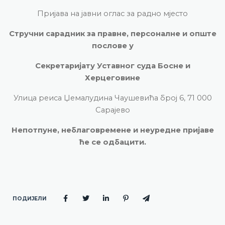
Пријава на јавни оглас за радно мјесто
Стручни сарадник за правне, персоналне и опште
послове у
Секретаријату Уставног суда Босне и
Херцеговине
Улица реиса Џемалудина Чаушевића број 6, 71 000
Сарајево
Непотпуне, неблаговремене и неуредне пријаве
ће се одбацити.
ПОДИЈЕЛИ