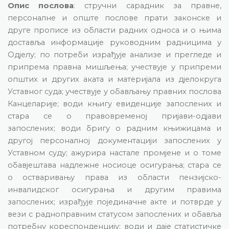
Опис послова
:
стручни сарадник за правне,
персоналне и опште послове прати законске и
друге прописе из области радних односа и о њима
доставља информације руководним радницима у
Одјелу; по потреби израђује анализе и прегледе и
припрема правна мишљења; учествује у припреми
општих и других аката и материјала из дјелокруга
Уставног суда; учествује у обављању правних послова
Канцеларије; води књигу евиденције запослених и
стара се о правовременој пријави-одјави
запослених; води бригу о радним књижицама и
другој персоналној документацији запослених у
Уставном суду; ажурира настале промјене и о томе
обавјештава надлежне носиоце осигурања; стара се
о остваривању права из области пензијско-
инвалидског осигурања и другим правима
запослених; израђује појединачне акте и потврде у
вези с радноправним статусом запослених и обавља
потребну кореспонденцију; води и даје статистичке