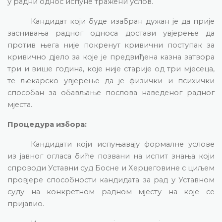
у радни однос испуне тражени услов.
Кандидат који буде изабран дужан је да прије
заснивања радног односа достави увјерење да
против њега није покренут кривични поступак за
кривично дјело за које је предвиђена казна затвора
три и више година, које није старије од три мјесеца,
те љекарско увјерење да је физички и психички
способан за обављање послова наведеног радног
мјеста.
Процедура избора:
Кандидати који испуњавају формалне услове
из јавног огласа биће позвани на испит знања који
спроводи Уставни суд Босне и Херцеговине с циљем
провјере способности кандидата за рад у Уставном
суду на конкретном радном мјесту на које се
пријавио.