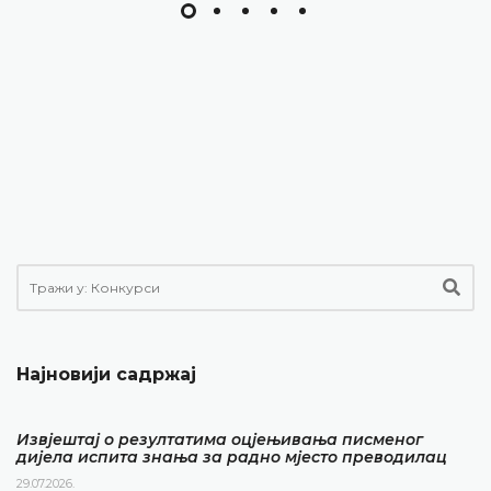
Најновији садржај
Извјештај о резултатима оцјењивања писменог
дијела испита знања за радно мјесто преводилац
29.07.2026.