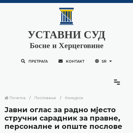
УСТАВНИ СУД
Босне и Херцеговине
ПРЕТРАГА
КОНТАКТ
SR
Почетна
Пословање
Конкурси
Јавни оглас за радно мјесто
стручни сарадник за правне,
персоналне и опште послове