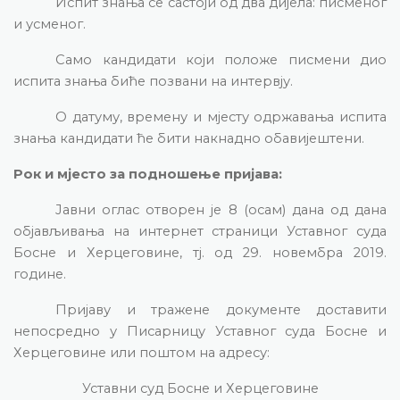
Испит знања се састоји од два дијела: писменог
и усменог.
Само кандидати који положе писмени дио
испита знања биће позвани на интервју.
О датуму, времену и мјесту одржавања испита
знања кандидати ће бити накнадно обавијештени.
Рок и мјесто за подношење пријава:
Јавни оглас отворен је 8 (осам) дана од дана
објављивања на интернет страници Уставног суда
Босне и Херцеговине, тј. од 29. новембра 2019.
године.
Пријаву и тражене документе доставити
непосредно у Писарницу Уставног суда Босне и
Херцеговине
или поштом на адресу:
Уставни суд Босне и Херцеговине