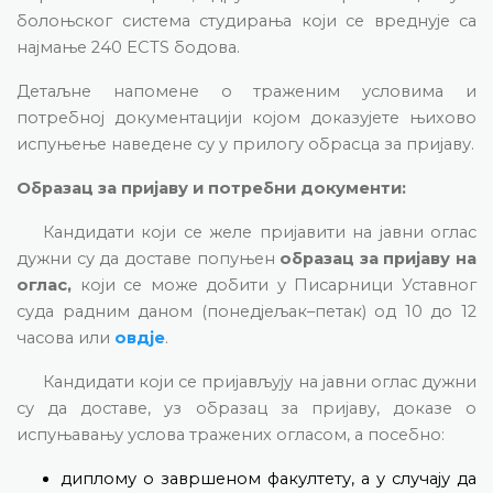
болоњског система студирања који се вреднује са
најмање 240
ECTS
бодова.
Детаљне напомене о траженим условима и
потребној документацији којом доказујете њихово
испуњење наведене су у прилогу обрасца за пријаву.
Образац за пријаву и потребни документи:
Кандидати који се желе пријавити на јавни оглас
дужни су да доставе попуњен
образац за пријаву на
оглас,
који се може добити у Писарници Уставног
суда радним даном (понедјељак–петак) од 10 до 12
часова или
овдје
.
Кандидати који се пријављују на јавни оглас дужни
су да доставе, уз образац за пријаву, доказе о
испуњавању услова тражених огласом, а посебно:
диплому о завршеном факултету, а у случају да