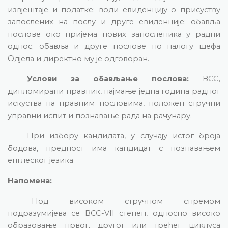
извјештаје и податке; води евиденцију о присуству
запослених на послу и друге евиденције; обавља
послове око пријема нових запосленика у радни
однос; обавља и друге послове по налогу шефа
Одјела и директно му је одговоран
.
Услови за обављање послова:
ВСС,
дипломирани правник, најмање једна година радног
искуства на правним пословима, положен стручни
управни испит и познавање рада на рачунару.
При избору кандидата, у случају истог броја
бодова, предност има кандидат с познавањем
енглеског језика
.
Напомена:
Под високом стручном спремом
подразумијева се ВСС-VII степен, односно високо
образовање првог, другог или трећег циклуса