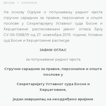
28.11.2019.
КОНКУРСИ
На основу Одлуке о попуњавању радног мјеста
стручни сарадник за правне, персоналне и опште
послове у Секретаријату Уставног суда Босне и
Херцеговине расписивањем јавног огласа број
СУ-06-1068/19 од 27. новембра 2019. године, Уставни
суд Босне и Херцеговине расписује
ЈАВНИ ОГЛАС
за попуњавање радног мјеста
Стручни сарадник за правне, персоналне и опште
послове у
Секретаријату Уставног суда Босне и
Херцеговине,
један извршилац на неодређено вријеме