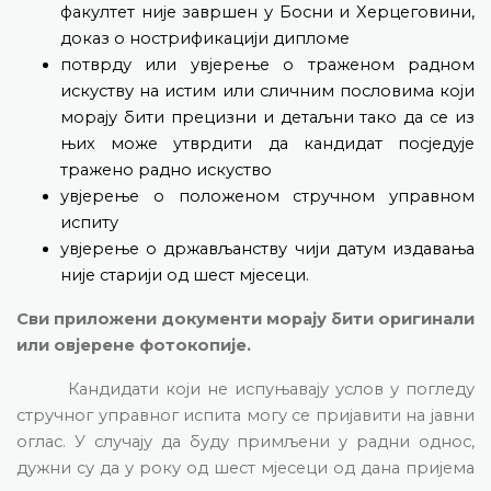
факултет није завршен у Босни и Херцеговини,
доказ о нострификацији дипломе
потврду или увјерење о траженом радном
искуству на истим или сличним пословима који
морају бити прецизни и детаљни тако да се из
њих може утврдити да кандидат посједује
тражено радно искуство
увјерење о положеном стручном управном
испиту
увјерење о држављанству чији датум издавања
није старији од шест мјесеци.
Сви приложени документи морају бити оригинали
или овјерене фотокопије.
Кандидати који не испуњавају услов у погледу
стручног управног испита могу се пријавити на јавни
оглас. У случају да буду примљени у радни однос,
дужни су да у року од шест мјесеци од дана пријема