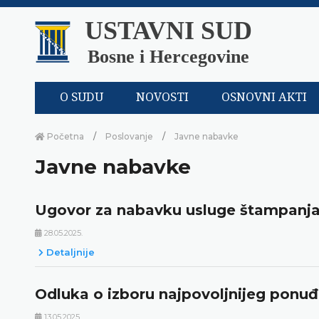
USTAVNI SUD
Bosne i Hercegovine
O SUDU
NOVOSTI
OSNOVNI AKTI
Početna
Poslovanje
Javne nabavke
Javne nabavke
Ugovor za nabavku usluge štampanja
28.05.2025.
Detaljnije
Odluka o izboru najpovoljnijeg ponu
13.05.2025.