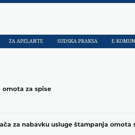
ZA APELANTE
SUDSKA PRAKSA
E-KOMUN
 omota za spise
đača za nabavku usluge štampanja omota 