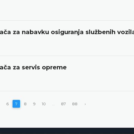
ača za nabavku osiguranja službenih vozil
đača za servis opreme
6
7
8
9
10
...
87
88
›