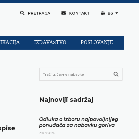
PRETRAGA
KONTAKT
BS
IKACIJA
IZDAVAŠTVO
POSLOVANJE
Najnoviji sadržaj
Odluka o izboru najpovoljnijeg
ponuđača za nabavku goriva
spise
28.07.2026.