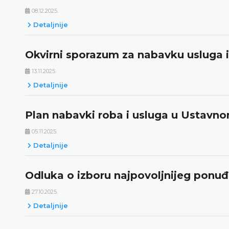
08.12.2025.
Detaljnije
Okvirni sporazum za nabavku usluga i
13.11.2025.
Detaljnije
Plan nabavki roba i usluga u Ustavn
05.11.2025.
Detaljnije
Odluka o izboru najpovoljnijeg ponu
27.10.2025.
Detaljnije