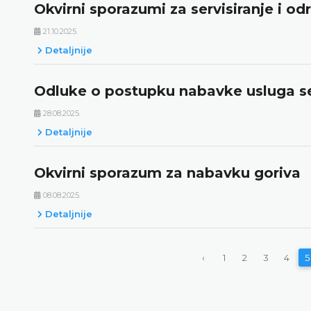
Okvirni sporazumi za servisiranje i o
21.10.2025.
Detaljnije
Odluke o postupku nabavke usluga ser
28.08.2025.
Detaljnije
Okvirni sporazum za nabavku goriva
08.08.2025.
Detaljnije
‹
1
2
3
4
5