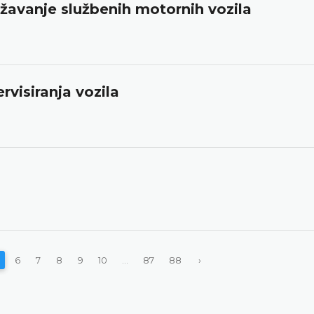
državanje službenih motornih vozila
visiranja vozila
6
7
8
9
10
...
87
88
›