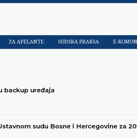
ZA APELANTE
SUDSKA PRAKSA
E-KOMUN
u backup uređaja
u Ustavnom sudu Bosne i Hercegovine za 20