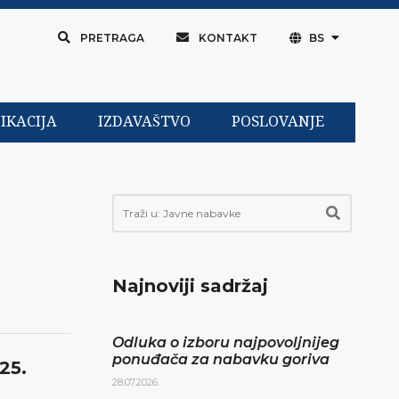
PRETRAGA
KONTAKT
BS
IKACIJA
IZDAVAŠTVO
POSLOVANJE
Najnoviji sadržaj
Odluka o izboru najpovoljnijeg
ponuđača za nabavku goriva
25.
28.07.2026.