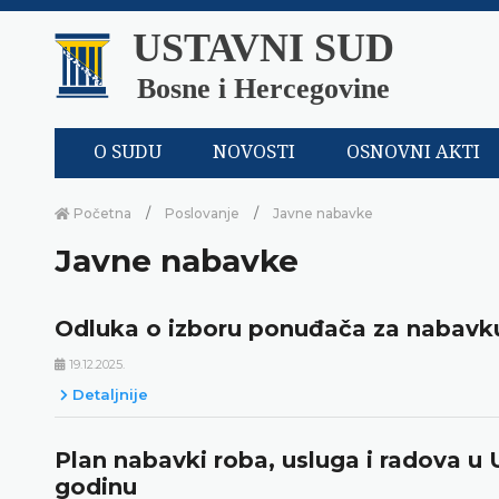
USTAVNI SUD
Bosne i Hercegovine
O SUDU
NOVOSTI
OSNOVNI AKTI
Početna
Poslovanje
Javne nabavke
Javne nabavke
Odluka o izboru ponuđača za nabavk
19.12.2025.
Detaljnije
Plan nabavki roba, usluga i radova 
godinu