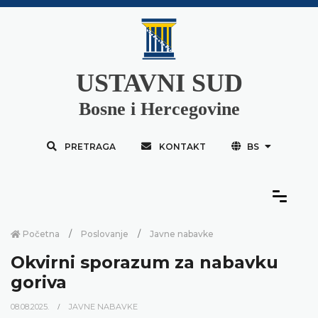
USTAVNI SUD
Bosne i Hercegovine
PRETRAGA
KONTAKT
BS
Početna
Poslovanje
Javne nabavke
Okvirni sporazum za nabavku
goriva
08.08.2025.
JAVNE NABAVKE