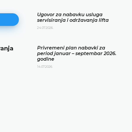
Ugovor za nabavku usluga
servisiranja i održavanja lifta
24.07.2026.
ranja
Privremeni plan nabavki za per
Privremeni plan nabavki za
period januar – septembar 2026.
januar – septembar 2026. godin
godine
14.07.2026.
14.07.2026.
DETALJNIJE