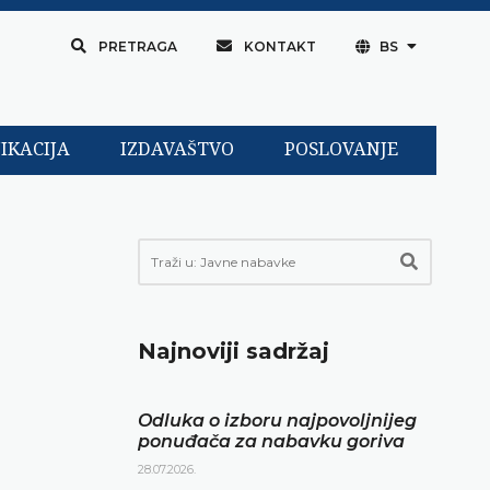
PRETRAGA
KONTAKT
BS
IKACIJA
IZDAVAŠTVO
POSLOVANJE
Najnoviji sadržaj
Odluka o izboru najpovoljnijeg
ponuđača za nabavku goriva
28.07.2026.