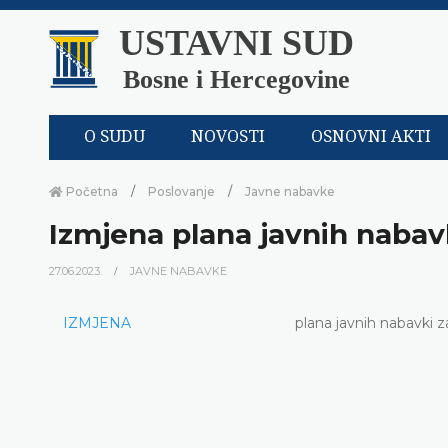
USTAVNI SUD
Bosne i Hercegovine
O SUDU
NOVOSTI
OSNOVNI AKTI
Početna
Poslovanje
Javne nabavke
Izmjena plana javnih nabav
27.06.2023.
JAVNE NABAVKE
IZMJENA
plana javnih nabavki 