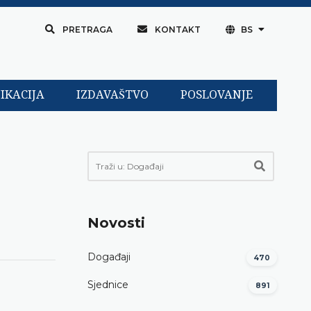
PRETRAGA
KONTAKT
BS
IKACIJA
IZDAVAŠTVO
POSLOVANJE
Novosti
Događaji
470
Sjednice
891