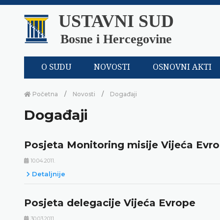
USTAVNI SUD
Bosne i Hercegovine
O SUDU
NOVOSTI
OSNOVNI AKTI
Početna
Novosti
Događaji
Događaji
Posjeta Monitoring misije Vijeća Evr
10.04.2011.
Detaljnije
Posjeta delegacije Vijeća Evrope
30.03.2011.