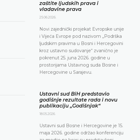
zaštite ljudskih prava i
vladavine prava
25.06.2026.
Novi zajednički projekat Evropske unije
i Vijeća Evrope pod nazivom „Podrška
ljudskim pravima u Bosni i Hercegovini
kroz ustavno sudovanje“ zvanično je
pokrenut 25. juna 2026. godine u
prostorijama Ustavnog suda Bosne i
Hercegovine u Sarajevu.
Ustavni sud BiH predstavio
godišnje rezultate rada i novu
publikaciju „Godišnjak“
18.05.2026.
Ustavni sud Bosne i Hercegovine je 15.
maja 2026. godine održao konferenciju
za medije na kojoj su predstavljeni