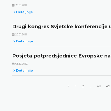
30.01.2011.
Detaljnije
Drugi kongres Svjetske konferencije 
20.01.2011.
Detaljnije
Posjeta potpredsjednice Evropske na
08.12.2010.
Detaljnije
‹
1
2
...
48
49