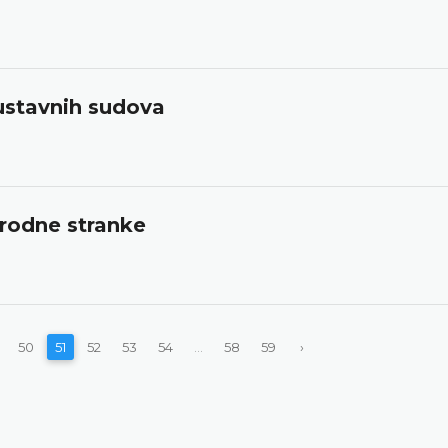
ustavnih sudova
rodne stranke
50
51
52
53
54
...
58
59
›