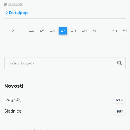
06.06.2013.
Detaljnije
1
2
...
44
45
46
47
48
49
50
...
58
59
Novosti
Događaji
470
Sjednice
891