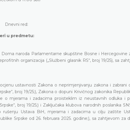
Dnevni red:
eri u predmetu:
 Doma naroda Parlamentarne skupštine Bosne i Hercegovine 
rofitnih organizacija („Službeni glasnik RS“, broj 19/25), sa za
ocjenu ustavnosti Zakona o neprimjenjivanju zakona i zabrani d
Srpske“, broj 19/25;), Zakona o dopuni Krivičnog zakonika Republ
luke o mjerama i zadacima proisteklim iz neustavnih odluka i 
 Srpske“, broj 19/25;) i Zaključaka klubova narodnih poslanika 
rušenju Ustava BiH, mjerama i zadacima u cilju zaštite U
like Srpske od 26. februara 2025. godine;), sa zahtjevom za 