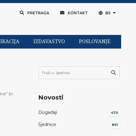
PRETRAGA
KONTAKT
BS
IKACIJA
IZDAVAŠTVO
POSLOVANJE
ne“ br.
Novosti
Događaji
470
Sjednice
891