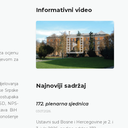
Informativni video
za ocjenu
htjevom za
jelovanja
Najnoviji sadržaj
ike Srpske
postupaka
SNSD, NPS-
172. plenarna sjednica
stava BiH
03.07.2026.
donošenje
Ustavni sud Bosne i Hercegovine je 2. i