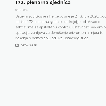
172. plenarna sjednica
03.07.2026.
Ustavni sud Bosne i Hercegovine je 2. i 3. jula 2026. go
održao 172. plenarnu sjednicu na kojoj je odlučivao o
zahtjevima za apstraktnu kontrolu ustavnosti, većem b
apelacija, zahtjeva za donošenje privremenih mjera te
rješenja o neizvršenju odluka Ustavnog suda
DETALJNIJE