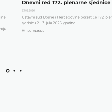
Dnevni red 172. plenarne sjednice
23.06.2026.
dine
Ustavni sud Bosne i Hercegovine održat će 172. ple
sjednicu 2. i 3. jula 2026. godine
roju
DETALJNIJE