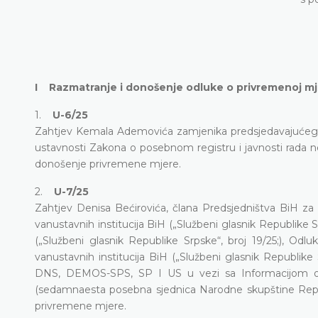
I Razmatranje i donošenje odluke o privremenoj mj
1.
U-6/25
Zahtjev Kemala Ademovića zamjenika predsjedavajućeg
ustavnosti Zakona o posebnom registru i javnosti rada nep
donošenje privremene mjere.
2.
U-7/25
Zahtjev Denisa Bećirovića, člana Predsjedništva BiH za 
vanustavnih institucija BiH („Službeni glasnik Republike 
(„Službeni glasnik Republike Srpske“, broj 19/25;), Od
vanustavnih institucija BiH („Službeni glasnik Republike
DNS, DEMOS-SPS, SP I US u vezi sa Informacijom o 
(sedamnaesta posebna sjednica Narodne skupštine Repub
privremene mjere.