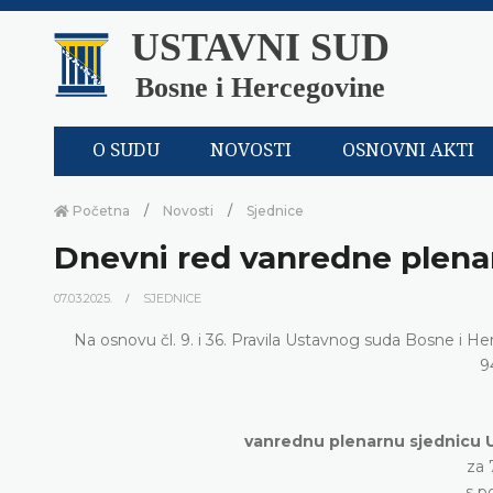
USTAVNI SUD
Bosne i Hercegovine
O SUDU
NOVOSTI
OSNOVNI AKTI
Početna
Novosti
Sjednice
Dnevni red vanredne plena
07.03.2025.
SJEDNICE
Na osnovu čl. 9. i 36. Pravila Ustavnog suda Bosne i He
9
vanrednu plenarnu sjednicu 
za 
s p