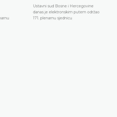
171. plenarna sjednica
Ustavni sud Bosne i Hercegovine
11.06.2026.
danas je elektronskim putem održao
narnu
Ustavni sud Bosne i Hercegovine danas je elekt
171. plenarnu sjednicu
putem održao 171. plenarnu sjednicu
DETALJNIJE