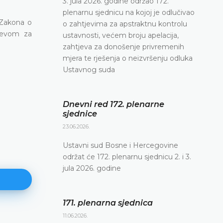
3. jula 2026. godine održao 172.
plenarnu sjednicu na kojoj je odlučivao
 Zakona o
o zahtjevima za apstraktnu kontrolu
tjevom za
ustavnosti, većem broju apelacija,
zahtjeva za donošenje privremenih
mjera te rješenja o neizvršenju odluka
Ustavnog suda
Dnevni red 172. plenarne
sjednice
23.06.2026.
Ustavni sud Bosne i Hercegovine
održat će 172. plenarnu sjednicu 2. i 3.
jula 2026. godine
171. plenarna sjednica
11.06.2026.