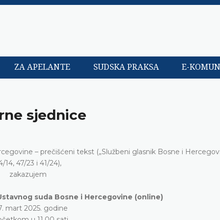
ZA APELANTE
SUDSKA PRAKSA
E-KOMUN
rne sjednice
rcegovine – prečišćeni tekst („Službeni glasnik Bosne i Hercegovi
4/14, 47/23 i 41/24),
zakazujem
Ustavnog suda Bosne i Hercegovine (online)
7. mart 2025. godine
očetkom u 11.00 sati