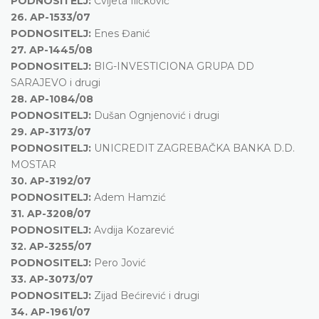
PODNOSITELJ:
Cvijeta Iličković
26.
AP-1533/07
PODNOSITELJ:
Enes Đanić
27.
AP-1445/08
PODNOSITELJ:
BIG-INVESTICIONA GRUPA DD
SARAJEVO i drugi
28.
AP-1084/08
PODNOSITELJ:
Dušan Ognjenović i drugi
29.
AP-3173/07
PODNOSITELJ:
UNICREDIT ZAGREBAČKA BANKA D.D.
MOSTAR
30.
AP-3192/07
PODNOSITELJ:
Adem Hamzić
31.
AP-3208/07
PODNOSITELJ:
Avdija Kozarević
32.
AP-3255/07
PODNOSITELJ:
Pero Jović
33.
AP-3073/07
PODNOSITELJ:
Zijad Bećirević i drugi
34.
AP-1961/07