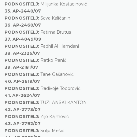
PODNOSITELJ:
Milijanka Kostadinović
35.
AP-2440/07
PODNOSITELJ:
Sava Kaličanin
36.
AP-2460/07
PODNOSITELJ:
Fatima Brutus
37.
AP-4049/09
PODNOSITELJ:
Fadhil Al Hamdani
38.
AP-2326/07
PODNOSITELJ:
Ratko Panić
39.
AP-2181/07
PODNOSITELJ:
Tane Gašanović
40.
AP-2619/07
PODNOSITELJ:
Radivoje Todorović
41.
AP-2624/07
PODNOSITELJ:
TUZLANSKI KANTON
42.
AP-2773/07
PODNOSITELJ:
Zijo Kajmović
43.
AP-2792/07
PODNOSITELJ:
Suljo Mešić