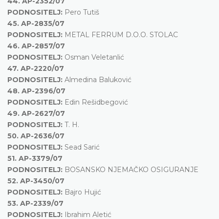
44.
AP-2352/07
PODNOSITELJ:
Pero Tutiš
45.
AP-2835/07
PODNOSITELJ:
METAL FERRUM D.O.O. STOLAC
46.
AP-2857/07
PODNOSITELJ:
Osman Veletanlić
47.
AP-2220/07
PODNOSITELJ:
Almedina Baluković
48.
AP-2396/07
PODNOSITELJ:
Edin Rešidbegović
49.
AP-2627/07
PODNOSITELJ:
T. H.
50.
AP-2636/07
PODNOSITELJ:
Sead Sarić
51.
AP-3379/07
PODNOSITELJ:
BOSANSKO NJEMAČKO OSIGURANJE
52.
AP-3450/07
PODNOSITELJ:
Bajro Hujić
53.
AP-2339/07
PODNOSITELJ:
Ibrahim Aletić