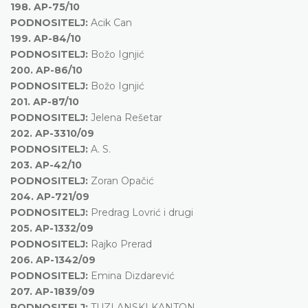
198.
AP-75/10
PODNOSITELJ:
Acik Can
199.
AP-84/10
PODNOSITELJ:
Božo Ignjić
200.
AP-86/10
PODNOSITELJ:
Božo Ignjić
201.
AP-87/10
PODNOSITELJ:
Jelena Rešetar
202.
AP-3310/09
PODNOSITELJ:
A. S.
203.
AP-42/10
PODNOSITELJ:
Zoran Opačić
204.
AP-721/09
PODNOSITELJ:
Predrag Lovrić i drugi
205.
AP-1332/09
PODNOSITELJ:
Rajko Prerad
206.
AP-1342/09
PODNOSITELJ:
Emina Dizdarević
207.
AP-1839/09
PODNOSITELJ:
TUZLANSKI KANTON