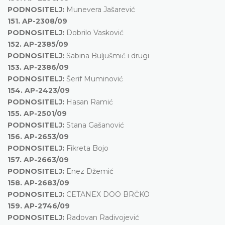
PODNOSITELJ:
Munevera Jašarević
151.
AP-2308/09
PODNOSITELJ:
Dobrilo Vasković
152.
AP-2385/09
PODNOSITELJ:
Sabina Buljušmić i drugi
153.
AP-2386/09
PODNOSITELJ:
Šerif Muminović
154.
AP-2423/09
PODNOSITELJ:
Hasan Ramić
155.
AP-2501/09
PODNOSITELJ:
Stana Gašanović
156.
AP-2653/09
PODNOSITELJ:
Fikreta Bojo
157.
AP-2663/09
PODNOSITELJ:
Enez Džemić
158.
AP-2683/09
PODNOSITELJ:
CETANEX DOO BRČKO
159.
AP-2746/09
PODNOSITELJ:
Radovan Radivojević