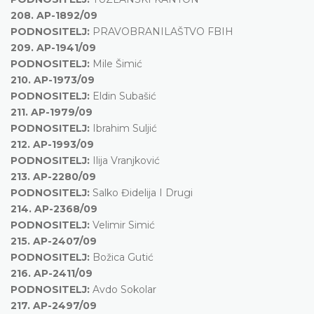
208.
AP-1892/09
PODNOSITELJ:
PRAVOBRANILAŠTVO FBIH
209.
AP-1941/09
PODNOSITELJ:
Mile Šimić
210.
AP-1973/09
PODNOSITELJ:
Eldin Subašić
211.
AP-1979/09
PODNOSITELJ:
Ibrahim Suljić
212.
AP-1993/09
PODNOSITELJ:
Ilija Vranjković
213.
AP-2280/09
PODNOSITELJ:
Salko Đidelija I Drugi
214.
AP-2368/09
PODNOSITELJ:
Velimir Simić
215.
AP-2407/09
PODNOSITELJ:
Božica Gutić
216.
AP-2411/09
PODNOSITELJ:
Avdo Sokolar
217.
AP-2497/09