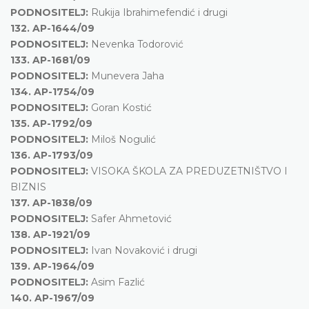
PODNOSITELJ:
Rukija Ibrahimefendić i drugi
132.
AP-1644/09
PODNOSITELJ:
Nevenka Todorović
133.
AP-1681/09
PODNOSITELJ:
Munevera Jaha
134.
AP-1754/09
PODNOSITELJ:
Goran Kostić
135.
AP-1792/09
PODNOSITELJ:
Miloš Nogulić
136.
AP-1793/09
PODNOSITELJ:
VISOKA ŠKOLA ZA PREDUZETNIŠTVO I
BIZNIS
137.
AP-1838/09
PODNOSITELJ:
Safer Ahmetović
138.
AP-1921/09
PODNOSITELJ:
Ivan Novaković i drugi
139.
AP-1964/09
PODNOSITELJ:
Asim Fazlić
140.
AP-1967/09