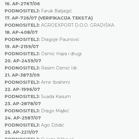
16.
AP-2767/06
PODNOSITELJ:
Faruk Balijagić
17.
AP-726/07 (VERIFIKACIJA TEKSTA)
PODNOSITELJ:
AGROEXPORT D.O.O. GRADIŠKA
18.
AP-408/07
PODNOSITELJ:
Dragoje Paunović
19.
AP-2159/07
PODNOSITELJ:
Osmić Hajra i drugi
20.
AP-2459/07
PODNOSITELJ:
Rasim Osmić Idr.
21.
AP-3873/09
PODNOSITELJ:
Amir Ibrahimi
22.
AP-1996/07
PODNOSITELJ:
Suada Kasum
23.
AP-2878/07
PODNOSITELJ:
Drago Majkić
24.
AP-2587/07
PODNOSITELJ:
Ago Džidić
25.
AP-2211/07