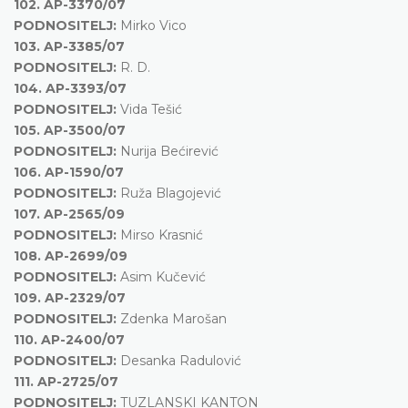
102.
AP-3370/07
PODNOSITELJ:
Mirko Vico
103.
AP-3385/07
PODNOSITELJ:
R. D.
104.
AP-3393/07
PODNOSITELJ:
Vida Tešić
105.
AP-3500/07
PODNOSITELJ:
Nurija Bećirević
106.
AP-1590/07
PODNOSITELJ:
Ruža Blagojević
107.
AP-2565/09
PODNOSITELJ:
Mirso Krasnić
108.
AP-2699/09
PODNOSITELJ:
Asim Kučević
109.
AP-2329/07
PODNOSITELJ:
Zdenka Marošan
110.
AP-2400/07
PODNOSITELJ:
Desanka Radulović
111.
AP-2725/07
PODNOSITELJ:
TUZLANSKI KANTON