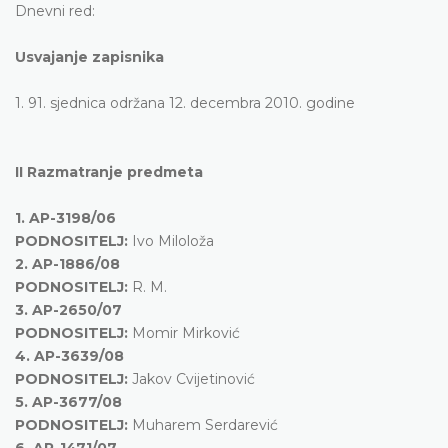
Dnevni red:
Usvajanje zapisnika
1. 91. sjednica održana 12. decembra 2010. godine
II Razmatranje predmeta
1.
AP-3198/06
PODNOSITELJ:
Ivo Miloloža
2.
AP-1886/08
PODNOSITELJ:
R. M.
3.
AP-2650/07
PODNOSITELJ:
Momir Mirković
4.
AP-3639/08
PODNOSITELJ:
Jakov Cvijetinović
5.
AP-3677/08
PODNOSITELJ:
Muharem Serdarević
6.
AP-1471/07