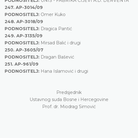
PODNOSITELJ:
UNIS - FABRIKA CIJEVI A.D. DERVENTA
247.
AP-3014/09
PODNOSITELJ:
Omer Kuko
248.
AP-3018/09
PODNOSITELJ:
Dragica Pantić
249.
AP-3135/09
PODNOSITELJ:
Mirsad Balić i drugi
250.
AP-3605/07
PODNOSITELJ:
Dragan Bašević
251.
AP-961/09
PODNOSITELJ:
Hana Islamović i drugi
Predsjednik
Ustavnog suda Bosne i Hercegovine
Prof. dr. Miodrag Simović