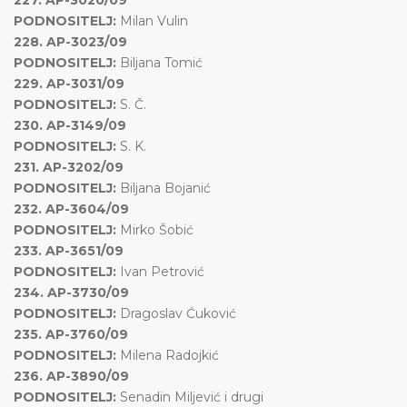
PODNOSITELJ:
Milan Vulin
228.
AP-3023/09
PODNOSITELJ:
Biljana Tomić
229.
AP-3031/09
PODNOSITELJ:
S. Č.
230.
AP-3149/09
PODNOSITELJ:
S. K.
231.
AP-3202/09
PODNOSITELJ:
Biljana Bojanić
232.
AP-3604/09
PODNOSITELJ:
Mirko Šobić
233.
AP-3651/09
PODNOSITELJ:
Ivan Petrović
234.
AP-3730/09
PODNOSITELJ:
Dragoslav Ćuković
235.
AP-3760/09
PODNOSITELJ:
Milena Radojkić
236.
AP-3890/09
PODNOSITELJ:
Senadin Miljević i drugi