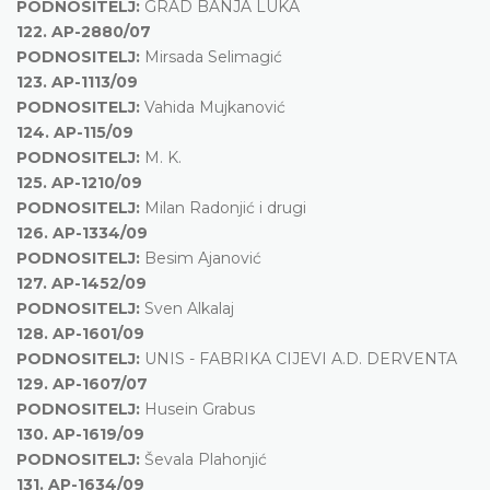
PODNOSITELJ:
GRAD BANJA LUKA
122.
AP-2880/07
PODNOSITELJ:
Mirsada Selimagić
123.
AP-1113/09
PODNOSITELJ:
Vahida Mujkanović
124.
AP-115/09
PODNOSITELJ:
M. K.
125.
AP-1210/09
PODNOSITELJ:
Milan Radonjić i drugi
126.
AP-1334/09
PODNOSITELJ:
Besim Ajanović
127.
AP-1452/09
PODNOSITELJ:
Sven Alkalaj
128.
AP-1601/09
PODNOSITELJ:
UNIS - FABRIKA CIJEVI A.D. DERVENTA
129.
AP-1607/07
PODNOSITELJ:
Husein Grabus
130.
AP-1619/09
PODNOSITELJ:
Ševala Plahonjić
131.
AP-1634/09