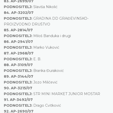
83.
AP-2699/07
PODNOSITELJ:
Slaviša Nikolić
84.
AP-3202/07
PODNOSITELJ:
GRADINA DD GRAĐEVINSKO-
PROIZVODNO DRUŠTVO
85.
AP-2814/07
PODNOSITELJ:
Miloš Banduka i drugi
86.
AP-2941/07
PODNOSITELJ:
Marko Vuković
87.
AP-2968/07
PODNOSITELJ:
E. B.
88.
AP-3109/07
PODNOSITELJ:
Branka Đuraković
89.
AP-3144/07
PODNOSITELJ:
Jozo Miličević
90.
AP-3215/07
PODNOSITELJ:
STR MINI MARKET JUNIOR MOSTAR
91.
AP-3492/07
PODNOSITELJ:
Drago Cvitković
92.
AP-2690/07