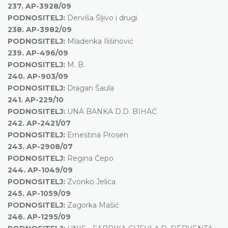
237.
AP-3928/09
PODNOSITELJ:
Derviša Šljivo i drugi
238.
AP-3982/09
PODNOSITELJ:
Mladenka Ilišinović
239.
AP-496/09
PODNOSITELJ:
M. B.
240.
AP-903/09
PODNOSITELJ:
Dragan Šaula
241.
AP-229/10
PODNOSITELJ:
UNA BANKA D.D. BIHAĆ
242.
AP-2421/07
PODNOSITELJ:
Ernestina Prosen
243.
AP-2908/07
PODNOSITELJ:
Regina Čepo
244.
AP-1049/09
PODNOSITELJ:
Zvonko Jelica
245.
AP-1059/09
PODNOSITELJ:
Zagorka Mašić
246.
AP-1295/09