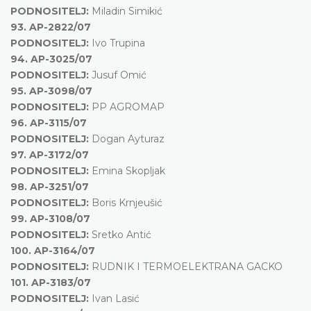
PODNOSITELJ:
Miladin Simikić
93.
AP-2822/07
PODNOSITELJ:
Ivo Trupina
94.
AP-3025/07
PODNOSITELJ:
Jusuf Omić
95.
AP-3098/07
PODNOSITELJ:
PP AGROMAP
96.
AP-3115/07
PODNOSITELJ:
Dogan Ayturaz
97.
AP-3172/07
PODNOSITELJ:
Emina Skopljak
98.
AP-3251/07
PODNOSITELJ:
Boris Krnjeušić
99.
AP-3108/07
PODNOSITELJ:
Sretko Antić
100.
AP-3164/07
PODNOSITELJ:
RUDNIK I TERMOELEKTRANA GACKO
101.
AP-3183/07
PODNOSITELJ:
Ivan Lasić