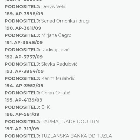
PODNOSITELJ:
Derviš Velić
189.
AP-3598/09
PODNOSITELJ:
Senad Omerika i drugi
190.
AP-3611/09
PODNOSITELJ:
Mirjana Gagro
191.
AP-3648/09
PODNOSITELJ:
Radivoj Jević
192.
AP-3737/09
PODNOSITELJ:
Slavka Radulović
193.
AP-3864/09
PODNOSITELJ:
Kerim Mulabdić
194.
AP-3952/09
PODNOSITELJ:
Goran Gnjatić
195.
AP-4139/09
PODNOSITELJ:
E. K.
196.
AP-561/09
PODNOSITELJ:
PARMA TRADE DOO TRN
197.
AP-717/09
PODNOSITELJ:
TUZLANSKA BANKA DD TUZLA