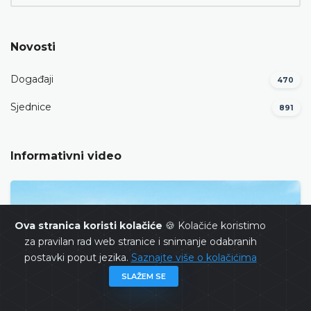
Novosti
Događaji
470
Sjednice
891
Informativni video
Ova stranica koristi kolačiće
🍪 Kolačiće koristimo
za pravilan rad web stranice i snimanje odabranih
postavki poput jezika.
Saznajte više o kolačićima
SLAŽEM SE