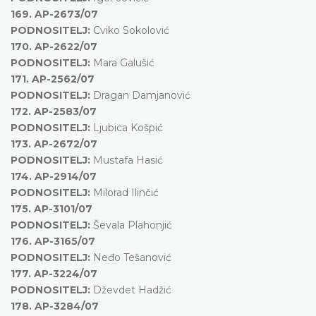
169.
AP-2673/07
PODNOSITELJ:
Cviko Sokolović
170.
AP-2622/07
PODNOSITELJ:
Mara Galušić
171.
AP-2562/07
PODNOSITELJ:
Dragan Damjanović
172.
AP-2583/07
PODNOSITELJ:
Ljubica Košpić
173.
AP-2672/07
PODNOSITELJ:
Mustafa Hasić
174.
AP-2914/07
PODNOSITELJ:
Milorad Ilinčić
175.
AP-3101/07
PODNOSITELJ:
Ševala Plahonjić
176.
AP-3165/07
PODNOSITELJ:
Neđo Tešanović
177.
AP-3224/07
PODNOSITELJ:
Dževdet Hadžić
178.
AP-3284/07