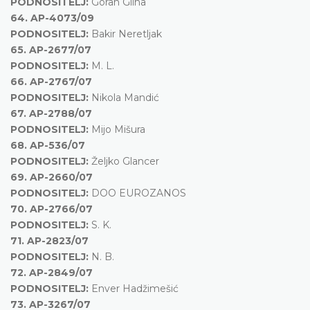
PODNOSITELJ:
Goran Gliha
64.
AP-4073/09
PODNOSITELJ:
Bakir Neretljak
65.
AP-2677/07
PODNOSITELJ:
M. L.
66.
AP-2767/07
PODNOSITELJ:
Nikola Mandić
67.
AP-2788/07
PODNOSITELJ:
Mijo Mišura
68.
AP-536/07
PODNOSITELJ:
Željko Glancer
69.
AP-2660/07
PODNOSITELJ:
DOO EUROZANOS
70.
AP-2766/07
PODNOSITELJ:
S. K.
71.
AP-2823/07
PODNOSITELJ:
N. B.
72.
AP-2849/07
PODNOSITELJ:
Enver Hadžimešić
73.
AP-3267/07