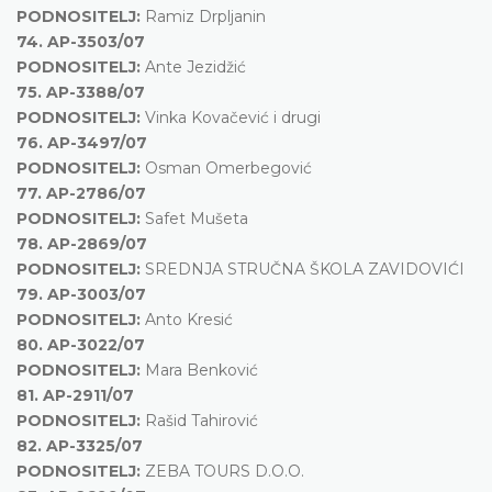
PODNOSITELJ:
Ramiz Drpljanin
74.
AP-3503/07
PODNOSITELJ:
Ante Jezidžić
75.
AP-3388/07
PODNOSITELJ:
Vinka Kovačević i drugi
76.
AP-3497/07
PODNOSITELJ:
Osman Omerbegović
77.
AP-2786/07
PODNOSITELJ:
Safet Mušeta
78.
AP-2869/07
PODNOSITELJ:
SREDNJA STRUČNA ŠKOLA ZAVIDOVIĆI
79.
AP-3003/07
PODNOSITELJ:
Anto Kresić
80.
AP-3022/07
PODNOSITELJ:
Mara Benković
81.
AP-2911/07
PODNOSITELJ:
Rašid Tahirović
82.
AP-3325/07
PODNOSITELJ:
ZEBA TOURS D.O.O.