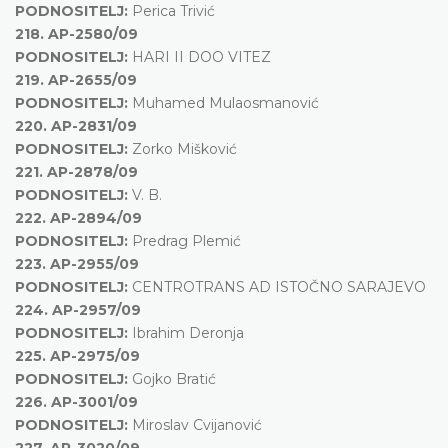
PODNOSITELJ:
Perica Trivić
218.
AP-2580/09
PODNOSITELJ:
HARI II DOO VITEZ
219.
AP-2655/09
PODNOSITELJ:
Muhamed Mulaosmanović
220.
AP-2831/09
PODNOSITELJ:
Zorko Mišković
221.
AP-2878/09
PODNOSITELJ:
V. B.
222.
AP-2894/09
PODNOSITELJ:
Predrag Plemić
223.
AP-2955/09
PODNOSITELJ:
CENTROTRANS AD ISTOČNO SARAJEVO
224.
AP-2957/09
PODNOSITELJ:
Ibrahim Deronja
225.
AP-2975/09
PODNOSITELJ:
Gojko Bratić
226.
AP-3001/09
PODNOSITELJ:
Miroslav Cvijanović
227.
AP-3020/09