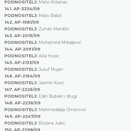
PODNOSITELJ:
Mato Križanac
141.
AP-3334/09
PODNOSITELJ:
Mato Babić
142.
AP-1981/09
PODNOSITELJ:
Zuhdo Merdžić
143.
AP-2019/09
PODNOSITELJ:
Muhamed Mrkaljević
144.
AP-2091/09
PODNOSITELJ:
Aiša Husić
145.
AP-2133/09
PODNOSITELJ:
Jusuf Mujan
146.
AP-2164/09
PODNOSITELJ:
Jasmin Kurić
147.
AP-2226/09
PODNOSITELJ:
Edin Bubalo i drugi
148.
AP-2236/09
PODNOSITELJ:
Mehmedalija Omerović
149.
AP-2247/09
PODNOSITELJ:
Božana Jukić
150.
AP-2298/09