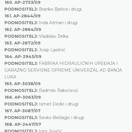
160.
AP-2753/09
PODNOSITELJ:
Branko Bjelica i drugi
161.
AP-2844/09
PODNOSITELJ:
Inda Ažman i drugi
162.
AP-2864/09
PODNOSITELJ:
Vladislav Želka
163.
AP-2872/09
PODNOSITELJ:
Josip Liješnić
164.
AP-2945/09
PODNOSITELJ:
FABRIKA HIDRAULIČNIH UREĐAJA I
GARAŽNO SERVISNE OPREME UNIVERZAL AD BANJA
LUKA
165.
AP-3038/09
PODNOSITELJ:
Radmilo Rakočević
166.
AP-3063/09
PODNOSITELJ:
Ismet Dedić i drugi
167.
AP-3087/07
PODNOSITELJ:
Ševko Bešlagić i drugi
168.
AP-2447/07
PODNOSITELJ:
Igor Jovičić