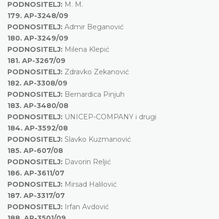
PODNOSITELJ:
M. M.
179.
AP-3248/09
PODNOSITELJ:
Admir Beganović
180.
AP-3249/09
PODNOSITELJ:
Milena Klepić
181.
AP-3267/09
PODNOSITELJ:
Zdravko Zekanović
182.
AP-3308/09
PODNOSITELJ:
Bernardica Pinjuh
183.
AP-3480/08
PODNOSITELJ:
UNICEP-COMPANY i drugi
184.
AP-3592/08
PODNOSITELJ:
Slavko Kuzmanović
185.
AP-607/08
PODNOSITELJ:
Davorin Reljić
186.
AP-3611/07
PODNOSITELJ:
Mirsad Halilović
187.
AP-3317/07
PODNOSITELJ:
Irfan Avdović
188.
AP-3501/09