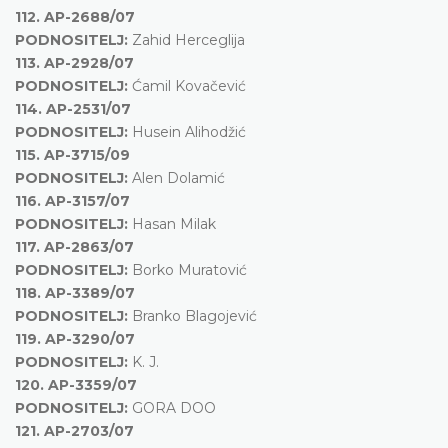
112.
AP-2688/07
PODNOSITELJ:
Zahid Herceglija
113.
AP-2928/07
PODNOSITELJ:
Ćamil Kovačević
114.
AP-2531/07
PODNOSITELJ:
Husein Alihodžić
115.
AP-3715/09
PODNOSITELJ:
Alen Dolamić
116.
AP-3157/07
PODNOSITELJ:
Hasan Milak
117.
AP-2863/07
PODNOSITELJ:
Borko Muratović
118.
AP-3389/07
PODNOSITELJ:
Branko Blagojević
119.
AP-3290/07
PODNOSITELJ:
K. J.
120.
AP-3359/07
PODNOSITELJ:
GORA DOO
121.
AP-2703/07