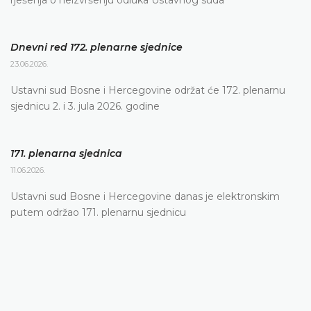
rješenja o neizvršenju odluka Ustavnog suda
Dnevni red 172. plenarne sjednice
23.06.2026.
Ustavni sud Bosne i Hercegovine održat će 172. plenarnu
sjednicu 2. i 3. jula 2026. godine
171. plenarna sjednica
11.06.2026.
Ustavni sud Bosne i Hercegovine danas je elektronskim
putem održao 171. plenarnu sjednicu