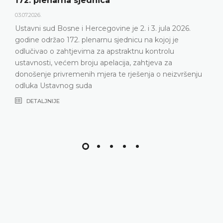
 plenarna sjednica
Dnev
026.
23.06.2
ni sud Bosne i Hercegovine je 2. i 3. jula 2026.
Ustav
e održao 172. plenarnu sjednicu na kojoj je
plena
ivao o zahtjevima za apstraktnu kontrolu
DE
nosti, većem broju apelacija, zahtjeva za
enje privremenih mjera te rješenja o neizvršenju
ka Ustavnog suda
TALJNIJE