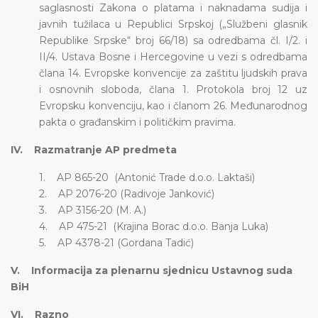
saglasnosti Zakona o platama i naknadama sudija i
javnih tužilaca u Republici Srpskoj („Službeni glasnik
Republike Srpske“ broj 66/18) sa odredbama čl. I/2. i
II/4. Ustava Bosne i Hercegovine u vezi s odredbama
člana 14. Evropske konvencije za zaštitu ljudskih prava
i osnovnih sloboda, člana 1. Protokola broj 12 uz
Evropsku konvenciju, kao i članom 26. Međunarodnog
pakta o građanskim i političkim pravima.
IV. Razmatranje AP predmeta
1. AP 865-20 (Antonić Trade d.o.o. Laktaši)
2. AP 2076-20 (Radivoje Janković)
3. AP 3156-20 (M. A.)
4. AP 475-21 (Krajina Borac d.o.o. Banja Luka)
5. AP 4378-21 (Gordana Tadić)
V. Informacija za plenarnu sjednicu Ustavnog suda
BiH
VI. Razno