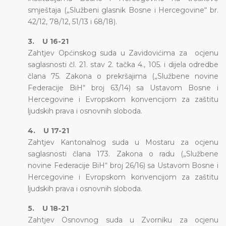
smještaja („Službeni glasnik Bosne i Hercegovine“ br.
42/12, 78/12, 51/13 i 68/18).
3. U 16-21
Zahtjev Općinskog suda u Zavidovićima za ocjenu
saglasnosti čl. 21. stav 2. tačka 4., 105. i dijela odredbe
člana 75. Zakona o prekršajima („Službene novine
Federacije BiH“ broj 63/14) sa Ustavom Bosne i
Hercegovine i Evropskom konvencijom za zaštitu
ljudskih prava i osnovnih sloboda.
4. U 17-21
Zahtjev Kantonalnog suda u Mostaru za ocjenu
saglasnosti člana 173. Zakona o radu („Službene
novine Federacije BiH“ broj 26/16) sa Ustavom Bosne i
Hercegovine i Evropskom konvencijom za zaštitu
ljudskih prava i osnovnih sloboda.
5. U 18-21
Zahtjev Osnovnog suda u Zvorniku za ocjenu