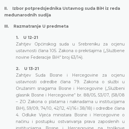
II. Izbor potpredsjednika Ustavnog suda BiH iz reda
međunarodnih sudija
III. Razmatranje U predmeta
1. U 12-21
Zahtjev Općinskog suda u Srebreniku za ocjenu
ustavnosti člana 105. Zakona o prekršajima („Službene
novine Federacije BiH“ broj 63/14).
2. U 13-21
Zahtjev Suda Bosne i Hercegovine za ocjenu
ustavnosti odredbe člana 79. Zakona o službi u
Oružanim snagama Bosne i Hercegovine („Službeni
glasnik Bosne i Hercegovine“ br. 88/05, 53/07, (58/08
– ZO Zakona o platama i naknadama u institucijama
BiH), 59/09, 74/10, 42/12, 41/16 i 38/18) i odredbe člana
4. Odluke Vijeća ministara Bosne i Hercegovine o
načinu i postupku ostvarivanja prava zaposlenih u
institucijama Bosne i Hercegovine na troškove