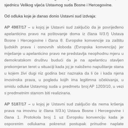
sjednicu Velikog vijeća Ustavnog suda Bosne i Hercegovine.
Od odluka koje je danas donio Ustavni sud izdvaja:
AP 4987/17 –
u kojoj je Ustavni sud zaključio da je povrijeđeno
apelanticino pravo na poštovanje doma iz člana II/3.f) Ustava
Bosne i Hercegovine i člana 8. Evropske konvencije za zaštitu
ljudskih prava i osnovnih sloboda (Evropska konvencija) jer
miješanje u apelanticino pravo ne predstavlja neophodnu mjeru u
demokratskom društvu budući da je na apelanticu stavljen
prekomjeran teret u situaciji kada joj je naloženo napuštanje stana
u kojem živi dugi niz godina bez naznaka da li će i kada njena
imovinska prava, u pogledu kojih ima legitimna očekivanja, u
smislu odluke Ustavnog suda u predmetu broj AP 1203/10
,
u vezi
s predmetnim stanom biti realizirana.
AP 5187/17 –
u kojoj je U
stavni sud zaključio da nema kršenja
prava na imovinu iz člana II/3.k) Ustava Bosne i Hercegovine i
člana 1. Protokola broj 1 uz Evropsku konvenciju kada je
osporenim odlukama pokrenut postupak prinudne naplate