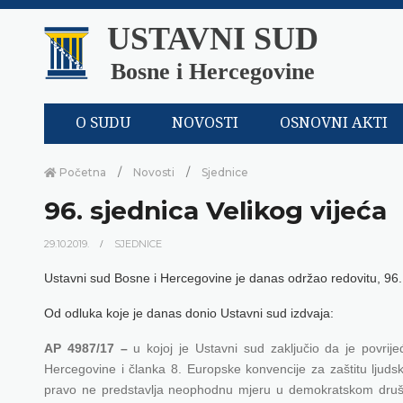
USTAVNI SUD
Bosne i Hercegovine
O SUDU
NOVOSTI
OSNOVNI AKTI
Početna
Novosti
Sjednice
96. sjednica Velikog vijeća
29.10.2019.
SJEDNICE
Ustavni sud Bosne i Hercegovine je danas održao redovitu, 96.
Od odluka koje je danas donio Ustavni sud izdvaja:
AP 4987/17 –
u kojoj je Ustavni sud zaključio da je povrij
Hercegovine i članka 8. Europske konvencije za zaštitu ljudsk
pravo ne predstavlja neophodnu mjeru u demokratskom društvu 