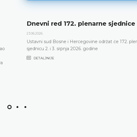
Dnevni red 172. plenarne sjednice
23.06.2026.
Ustavni sud Bosne i Hercegovine održat će 172. ple
vao
sjednicu 2. i 3. srpnja 2026. godine
DETALJNIJE
ra