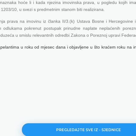
naznaka hoće li i kada njezina imovinska prava, u pogledu kojih ima
P 1203/10
,
u svezi s predmetnim stanom biti realizirana.
nja prava na imovinu iz članka II/3.(k) Ustava Bosne i Hercegovine i
m odlukama pokrenut postupak prinudne naplate neplaćenih porezn
duzeća u smislu relevantnih odredbi Zakona o Poreznoj upravi Federac
apelantima u roku od mjesec dana i objavljene u što kraćem roku na in
PREGLEDAJTE SVE IZ - SJEDNICE