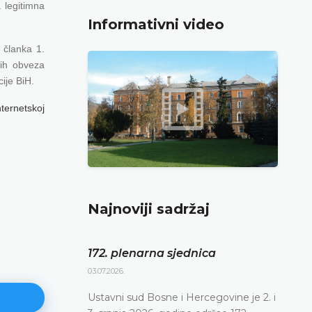
 legitimna
Informativni video
 članka 1.
ih obveza
ije BiH.
ternetskoj
Najnoviji sadržaj
172. plenarna sjednica
03.07.2026.
Ustavni sud Bosne i Hercegovine je 2. i