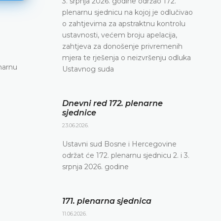
3. srpnja 2026. godine održao 172.
plenarnu sjednicu na kojoj je odlučivao
o zahtjevima za apstraktnu kontrolu
ustavnosti, većem broju apelacija,
171. plenarna sjednica
zahtjeva za donošenje privremenih
11.06.2026.
mjera te rješenja o neizvršenju odluka
narnu
Ustavni sud Bosne i Hercegovine danas je elekt
Ustavnog suda
putem održao 171. plenarnu sjednicu
DETALJNIJE
Dnevni red 172. plenarne
sjednice
23.06.2026.
Ustavni sud Bosne i Hercegovine
održat će 172. plenarnu sjednicu 2. i 3.
srpnja 2026. godine
171. plenarna sjednica
11.06.2026.