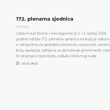
172. plenarna sjednica
03.07.2026.
Ustavni sud Bosne i Hercegovine je 2. i 3. srpnja 2026.
godine održao 172. plenarnu sjednicu na kojoj je odluči
o zahtjevima za apstraktnu kontrolu ustavnosti, većem
broju apelacija, zahtjeva za donošenje privremenih mje
te rješenja o neizvršenju odluka Ustavnog suda
DETALJNIJE