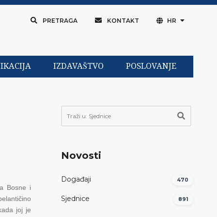
PRETRAGA
KONTAKT
HR
IKACIJA
IZDAVAŠTVO
POSLOVANJE
Novosti
Događaji
470
va Bosne i
Sjednice
elantičino
891
ada joj je