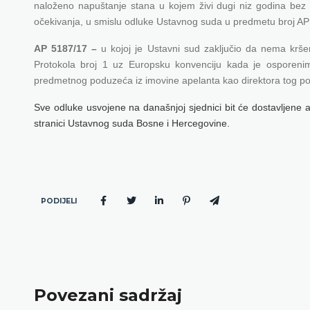
naloženo napuštanje stana u kojem živi dugi niz godina bez 
očekivanja, u smislu odluke Ustavnog suda u predmetu broj A
AP 5187/17 –
u kojoj je U
stavni sud zaključio da nema krše
Protokola broj 1 uz Europsku konvenciju kada je osporeni
predmetnog poduzeća iz imovine apelanta kao direktora tog po
Sve odluke usvojene na današnjoj sjednici bit će dostavljene 
stranici Ustavnog suda Bosne i Hercegovine.
PODIJELI
Povezani sadržaj