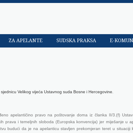
ZA APELANTE
SUDSKA PRAKSA
E-KOMUN
sjednicu Velikog vijeća Ustavnog suda Bosne i Hercegovine.
eđeno apelantičino pravo na poštovanje doma iz članka II/3.(f) Usta
ih prava i temeljnih sloboda (Europska konvencija) jer miješanje u ap
budući da je na apelanticu stavljen prekomjeran teret u situaciji k