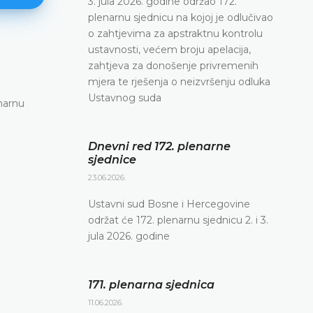
3. jula 2026. godine održao 172.
plenarnu sjednicu na kojoj je odlučivao
o zahtjevima za apstraktnu kontrolu
ustavnosti, većem broju apelacija,
171. plenarna sjednica
zahtjeva za donošenje privremenih
mjera te rješenja o neizvršenju odluka
11.06.2026.
Ustavnog suda
narnu
Ustavni sud Bosne i Hercegovine danas je elekt
putem održao 171. plenarnu sjednicu
DETALJNIJE
Dnevni red 172. plenarne
sjednice
23.06.2026.
Ustavni sud Bosne i Hercegovine
održat će 172. plenarnu sjednicu 2. i 3.
jula 2026. godine
171. plenarna sjednica
11.06.2026.