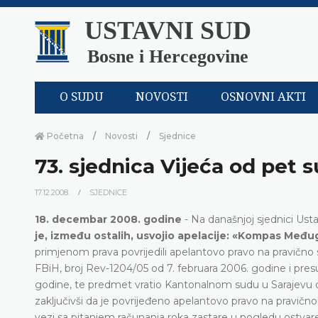
USTAVNI SUD
Bosne i Hercegovine
O SUDU
NOVOSTI
OSNOVNI AKTI
Početna
Novosti
Sjednice
73. sjednica Vijeća od pet s
17.12.2008.
SJEDNICE
18. decembar 2008. godine
- Na današnjoj sjednici Us
je, između ostalih, usvojio apelacije: «Kompas Među
primjenom prava povrijedili apelantovo pravo na pravičn
FBiH, broj Rev-1204/05 od 7. februara 2006. godine i pre
godine, te predmet vratio Kantonalnom sudu u Sarajevu
zaključivši da je povrijeđeno apelantovo pravo na pravič
vezi sa pitanjem računanja roka zastare u pogledu ostvaren