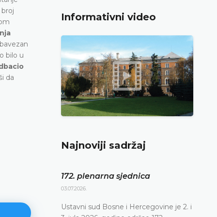
 broj
Informativni video
nom
nja
 obavezan
o bilo u
dbacio
ši da
e
Najnoviji sadržaj
172. plenarna sjednica
03.07.2026.
Ustavni sud Bosne i Hercegovine je 2. i