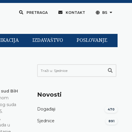
PRETRAGA
KONTAKT
BS
IKACIJA
IZDAVAŠTVO
POSLOVANJE
 sud BiH
Novosti
ljnom
nog suda
Događaji
470
5.
,
Sjednice
891
uda u
itanje