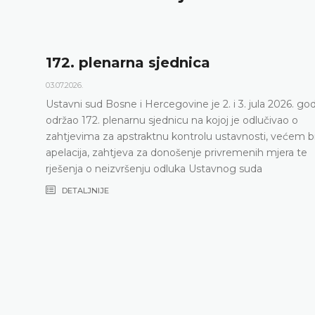
172. plenarna sjednica
03.07.2026.
Ustavni sud Bosne i Hercegovine je 2. i 3. jula 2026. go
održao 172. plenarnu sjednicu na kojoj je odlučivao o
zahtjevima za apstraktnu kontrolu ustavnosti, većem b
apelacija, zahtjeva za donošenje privremenih mjera te
rješenja o neizvršenju odluka Ustavnog suda
DETALJNIJE