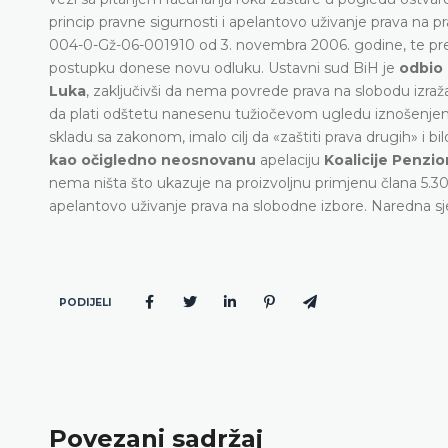
princip pravne sigurnosti i apelantovo uživanje prava na 
004-0-Gž-06-001910 od 3. novembra 2006. godine, te pre
postupku donese novu odluku. Ustavni sud BiH je
odbio
Luka
, zaključivši da nema povrede prava na slobodu izr
da plati odštetu nanesenu tužiočevom ugledu iznošenjem i 
skladu sa zakonom, imalo cilj da «zaštiti prava drugih» 
kao očigledno neosnovanu
apelaciju
Koalicije Penzi
nema ništa što ukazuje na proizvoljnu primjenu člana 5.30
apelantovo uživanje prava na slobodne izbore. Naredna sje
PODIJELI
Povezani sadržaj