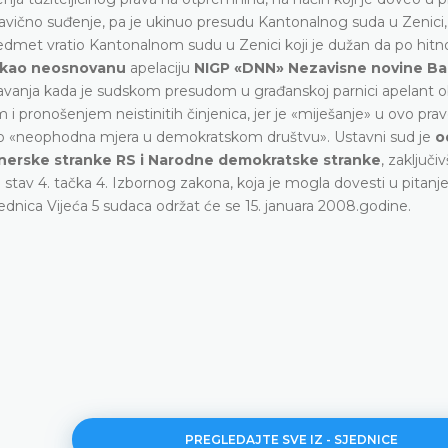
pravično suđenje, pa je ukinuo presudu Kantonalnog suda u Zenici,
dmet vratio Kantonalnom sudu u Zenici koji je dužan da po hit
 kao neosnovanu
apelaciju
NIGP «DNN» Nezavisne novine Ba
ažavanja kada je sudskom presudom u građanskoj parnici apelant
pronošenjem neistinitih činjenica, jer je «miješanje» u ovo prav
i bilo «neophodna mjera u demokratskom društvu». Ustavni sud je
o
onerske stranke RS i Narodne demokratske stranke
, zaključiv
 stav 4. tačka 4. Izbornog zakona, koja je mogla dovesti u pitanj
dnica Vijeća 5 sudaca održat će se 15. januara 2008.godine.
PREGLEDAJTE SVE IZ - SJEDNICE