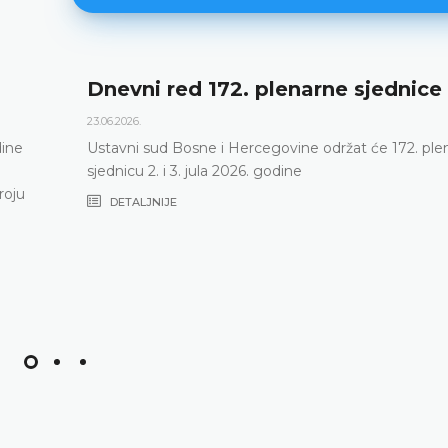
Dnevni red 172. plenarne sjednice
23.06.2026.
dine
Ustavni sud Bosne i Hercegovine održat će 172. ple
sjednicu 2. i 3. jula 2026. godine
roju
DETALJNIJE