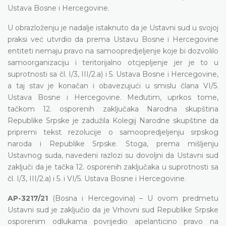
Ustava Bosne i Hercegovine.
U obrazloženju je nadalje istaknuto da je Ustavni sud u svojoj
praksi već utvrdio da prema Ustavu Bosne i Hercegovine
entiteti nemaju pravo na samoopredjeljenje koje bi dozvolilo
samoorganizaciju i teritorijalno otcjepljenje jer je to u
suprotnosti sa čl. I/3, III/2.a) i 5. Ustava Bosne i Hercegovine,
a taj stav je konačan i obavezujući u smislu člana VI/5.
Ustava Bosne i Hercegovine. Međutim, uprkos tome,
tačkom 12. osporenih zaključaka Narodna skupština
Republike Srpske je zadužila Kolegij Narodne skupštine da
pripremi tekst rezolucije o samoopredjeljenju srpskog
naroda i Republike Srpske. Stoga, prema mišljenju
Ustavnog suda, navedeni razlozi su dovoljni da Ustavni sud
zaključi da je tačka 12. osporenih zaključaka u suprotnosti sa
čl. I/3, III/2.a) i 5. i VI/5. Ustava Bosne i Hercegovine.
AP-3217/21
(Bosna i Hercegovina) – U ovom predmetu
Ustavni sud je zaključio da je Vrhovni sud Republike Srpske
osporenim odlukama povrijedio apelanticino pravo na