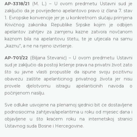
AP-3318/21
(M. L.) – U ovom predmetu Ustavni sud je
zaključio da je povrijeđeno apelantovo pravo iz člana 7. stav
1. Evropske konvencije jer je u konkretnom slučaju primjena
Krivičnog zakonika Republike Srpske kojim je odbijen
apelantov zahtjev za zamjenu kazne zatvora novčanom
kaznom bila na apelantovu štetu, te je utjecala na samu
„kaznu“, a ne na njeno izvršenje.
AP-701/22
(Biljana Stevanić) – U ovom predmetu Ustavni
sud je zaključio da postoji kršenje prava na privatni život zato
što su javne vlasti propustile da ispune svoju pozitivnu
obavezu zaštite apelanticinog privatnog života jer nisu
provele djelotvornu istragu apelanticinih navoda o
počinjenom nasilju.
Sve odluke usvojene na plenarnoj sjednici bit će dostavljene
podnosiocima zahtjeva/apelantima u roku od mjesec dana i
objavljene u što kraćem roku na internetskoj stranici
Ustavnog suda Bosne i Hercegovine.