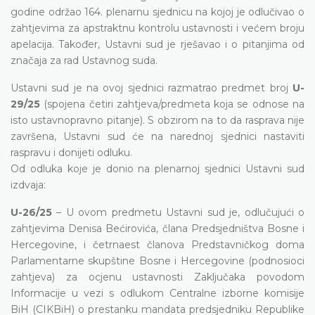
godine održao 164. plenarnu sjednicu na kojoj je odlučivao o
zahtjevima za apstraktnu kontrolu ustavnosti i većem broju
apelacija. Također, Ustavni sud je rješavao i o pitanjima od
značaja za rad Ustavnog suda.
Ustavni sud je na ovoj sjednici razmatrao predmet broj
U-
29/25
(spojena četiri zahtjeva/predmeta koja se odnose na
isto ustavnopravno pitanje). S obzirom na to da rasprava nije
završena, Ustavni sud će na narednoj sjednici nastaviti
raspravu i donijeti odluku.
Od odluka koje je donio na plenarnoj sjednici Ustavni sud
izdvaja:
U-26/25
– U ovom predmetu Ustavni sud je, odlučujući o
zahtjevima Denisa Bećirovića, člana Predsjedništva Bosne i
Hercegovine, i četrnaest članova Predstavničkog doma
Parlamentarne skupštine Bosne i Hercegovine (podnosioci
zahtjeva) za ocjenu ustavnosti Zaključaka povodom
Informacije u vezi s odlukom Centralne izborne komisije
BiH (CIKBiH) o prestanku mandata predsjedniku Republike