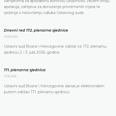
zahtjevima za apstraktnu kontrolu ustavnosti, većem broju
apelacija, zahtjeva za donošenje privremenih mjera te
rješenja o neizvršenju odluka Ustavnog suda
Dnevni red 172. plenarne sjednice
23.06.2026.
Ustavni sud Bosne i Hercegovine održat će 172. plenarnu
sjednicu 2. i 3. jula 2026. godine
171. plenarna sjednica
11.06.2026.
Ustavni sud Bosne i Hercegovine danas je elektronskim
putem održao 171. plenarnu sjednicu