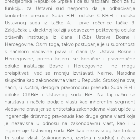
predsjednika Republike Srpske i da su raspisani izbori za tu
funkciju, za Ustavni sud nesporno da je odbacivanje
konkretne presude Suda BiH, odluke CIKBiH i odluka
Ustavnog suda iz tačke 4. i prve rečenice tačke 9.
Zaključaka u direktnoj koliziji s obavezom poštovanja odluka
državnih institucija iz člana III/3.b) Ustava Bosne i
Hercegovine. Osim toga, takvo postupanje je u suprotnosti
s načelom vladavine prava iz člana I/2. Ustava Bosne i
Hercegovine, prema kojem se konačne i pravomoćne
odluke institucija Bosne i Hercegovine ne mogu
preispitivati, već se moraju izvršavati. Naime, Narodna
skupština kao zakonodavna vlast u Republici Srpskoj na ovaj
način, u suštini, derogira pravomoćnu presudu Suda BiH i
odluke CIKBiH i Ustavnog suda BiH. Na taj način se
narušava i načelo podjele vlasti kao inherentni segment
vladavine prava jer se entitetska zakonodavna vlast upliće u
ingerencije državnog pravosuđa kao druge grane vlasti koja
je nezavisna u odnosu na zakonodavnu vlast, kao i u
ingerencije Ustavnog suda BiH kao nezavisnog kontrolora
tri stuba vlasti (zakonodavna, izvršna i sudska) i čuvara