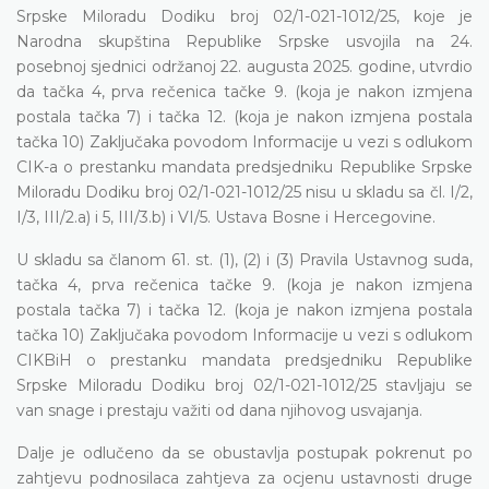
Srpske Miloradu Dodiku broj 02/1-021-1012/25, koje je
Narodna skupština Republike Srpske usvojila na 24.
posebnoj sjednici održanoj 22. augusta 2025. godine, utvrdio
da tačka 4, prva rečenica tačke 9. (koja je nakon izmjena
postala tačka 7) i tačka 12. (koja je nakon izmjena postala
tačka 10) Zaključaka povodom Informacije u vezi s odlukom
CIK-a o prestanku mandata predsjedniku Republike Srpske
Miloradu Dodiku broj 02/1-021-1012/25 nisu u skladu sa čl. I/2,
I/3, III/2.a) i 5, III/3.b) i VI/5. Ustava Bosne i Hercegovine.
U skladu sa članom 61. st. (1), (2) i (3) Pravila Ustavnog suda,
tačka 4, prva rečenica tačke 9. (koja je nakon izmjena
postala tačka 7) i tačka 12. (koja je nakon izmjena postala
tačka 10) Zaključaka povodom Informacije u vezi s odlukom
CIKBiH o prestanku mandata predsjedniku Republike
Srpske Miloradu Dodiku broj 02/1-021-1012/25 stavljaju se
van snage i prestaju važiti od dana njihovog usvajanja.
Dalje je odlučeno da se obustavlja postupak pokrenut po
zahtjevu podnosilaca zahtjeva za ocjenu ustavnosti druge