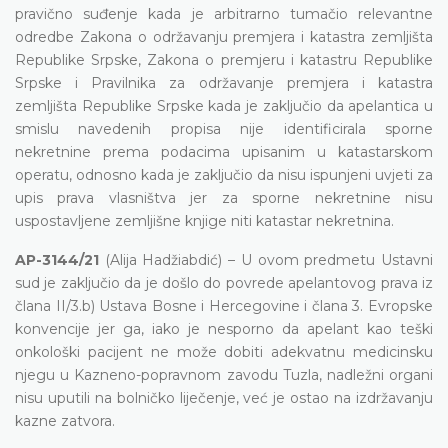
pravično suđenje kada je arbitrarno tumačio relevantne
odredbe Zakona o održavanju premjera i katastra zemljišta
Republike Srpske, Zakona o premjeru i katastru Republike
Srpske i Pravilnika za održavanje premjera i katastra
zemljišta Republike Srpske kada je zaključio da apelantica u
smislu navedenih propisa nije identificirala sporne
nekretnine prema podacima upisanim u katastarskom
operatu, odnosno kada je zaključio da nisu ispunjeni uvjeti za
upis prava vlasništva jer za sporne nekretnine nisu
uspostavljene zemljišne knjige niti katastar nekretnina.
AP-3144/21
(Alija Hadžiabdić) – U ovom predmetu Ustavni
sud je zaključio da je došlo do povrede apelantovog prava iz
člana II/3.b) Ustava Bosne i Hercegovine i člana 3. Evropske
konvencije jer ga, iako je nesporno da apelant kao teški
onkološki pacijent ne može dobiti adekvatnu medicinsku
njegu u Kazneno-popravnom zavodu Tuzla, nadležni organi
nisu uputili na bolničko liječenje, već je ostao na izdržavanju
kazne zatvora.