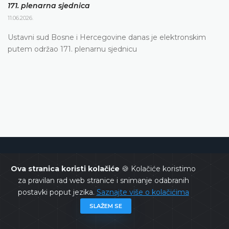
171. plenarna sjednica
11.06.2026.
Ustavni sud Bosne i Hercegovine danas je elektronskim
putem održao 171. plenarnu sjednicu
Ustavni sud Bosne i Hercegovine
Ova stranica koristi kolačiće
🍪 Kolačiće koristimo
za pravilan rad web stranice i snimanje odabranih
postavki poput jezika.
Saznajte više o kolačićima
SLAŽEM SE
Copyrights @ 2026
Ustavni sud BiH
Sva prava zadržana.