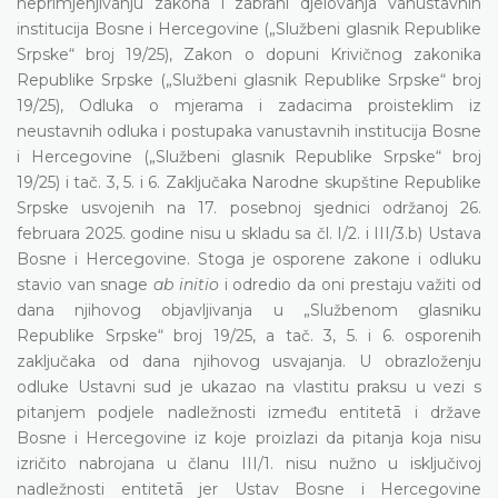
neprimjenjivanju zakona i zabrani djelovanja vanustavnih
institucija Bosne i Hercegovine („Službeni glasnik Republike
Srpske“ broj 19/25), Zakon o dopuni Krivičnog zakonika
Republike Srpske („Službeni glasnik Republike Srpske“ broj
19/25), Odluka o mjerama i zadacima proisteklim iz
neustavnih odluka i postupaka vanustavnih institucija Bosne
i Hercegovine („Službeni glasnik Republike Srpske“ broj
19/25) i tač. 3, 5. i 6. Zaključaka Narodne skupštine Republike
Srpske usvojenih na 17. posebnoj sjednici održanoj 26.
februara 2025. godine nisu u skladu sa čl. I/2. i III/3.b) Ustava
Bosne i Hercegovine. Stoga je osporene zakone i odluku
stavio van snage
ab initio
i odredio da oni prestaju važiti od
dana njihovog objavljivanja u „Službenom glasniku
Republike Srpske“ broj 19/25, a tač. 3, 5. i 6. osporenih
zaključaka od dana njihovog usvajanja. U obrazloženju
odluke Ustavni sud je ukazao na vlastitu praksu u vezi s
pitanjem podjele nadležnosti između entitetā i države
Bosne i Hercegovine iz koje proizlazi da pitanja koja nisu
izričito nabrojana u članu III/1. nisu nužno u isključivoj
nadležnosti entitetā jer Ustav Bosne i Hercegovine