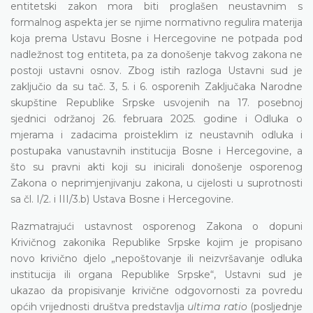
entitetski zakon mora biti proglašen neustavnim s
formalnog aspekta jer se njime normativno regulira materija
koja prema Ustavu Bosne i Hercegovine ne potpada pod
nadležnost tog entiteta, pa za donošenje takvog zakona ne
postoji ustavni osnov. Zbog istih razloga Ustavni sud je
zaključio da su tač. 3, 5. i 6. osporenih Zaključaka Narodne
skupštine Republike Srpske usvojenih na 17. posebnoj
sjednici održanoj 26. februara 2025. godine i Odluka o
mjerama i zadacima proisteklim iz neustavnih odluka i
postupaka vanustavnih institucija Bosne i Hercegovine, a
što su pravni akti koji su inicirali donošenje osporenog
Zakona o neprimjenjivanju zakona, u cijelosti u suprotnosti
sa čl. I/2. i III/3.b) Ustava Bosne i Hercegovine.
Razmatrajući ustavnost osporenog Zakona o dopuni
Krivičnog zakonika Republike Srpske kojim je propisano
novo krivično djelo „nepoštovanje ili neizvršavanje odluka
institucija ili organa Republike Srpske“, Ustavni sud je
ukazao da propisivanje krivične odgovornosti za povredu
općih vrijednosti društva predstavlja
ultima ratio
(posljednje