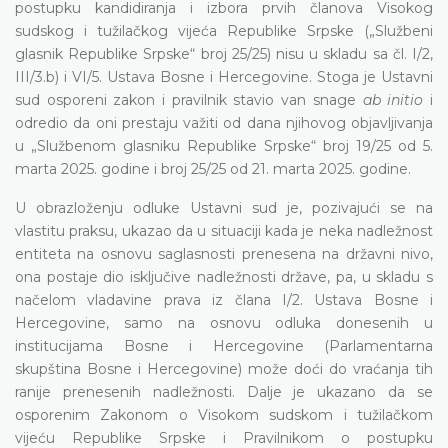
postupku kandidiranja i izbora prvih članova Visokog
sudskog i tužilačkog vijeća Republike Srpske („Službeni
glasnik Republike Srpske“ broj 25/25) nisu u skladu sa čl. I/2,
III/3.b) i VI/5. Ustava Bosne i Hercegovine. Stoga je Ustavni
sud osporeni zakon i pravilnik stavio van snage
ab initio
i
odredio da oni prestaju važiti od dana njihovog objavljivanja
u „Službenom glasniku Republike Srpske“ broj 19/25 od 5.
marta 2025. godine i broj 25/25 od 21. marta 2025. godine.
U obrazloženju odluke Ustavni sud je, pozivajući se na
vlastitu praksu, ukazao da u situaciji kada je neka nadležnost
entiteta na osnovu saglasnosti prenesena na državni nivo,
ona postaje dio isključive nadležnosti države, pa, u skladu s
načelom vladavine prava iz člana I/2. Ustava Bosne i
Hercegovine, samo na osnovu odluka donesenih u
institucijama Bosne i Hercegovine (Parlamentarna
skupština Bosne i Hercegovine) može doći do vraćanja tih
ranije prenesenih nadležnosti. Dalje je ukazano da se
osporenim Zakonom o Visokom sudskom i tužilačkom
vijeću Republike Srpske i Pravilnikom o postupku