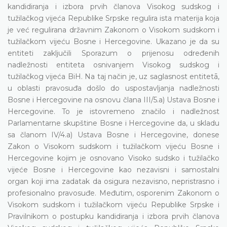
kandidiranja i izbora prvih članova Visokog sudskog i
tužilačkog vijeća Republike Srpske regulira ista materija koja
je već regulirana državnim Zakonom o Visokom sudskom i
tužilačkom vijeću Bosne i Hercegovine. Ukazano je da su
entiteti zaključili Sporazum o prijenosu određenih
nadležnosti entiteta osnivanjem Visokog sudskog i
tužilačkog vijeća BiH. Na taj način je, uz saglasnost entitetā,
u oblasti pravosuđa došlo do uspostavljanja nadležnosti
Bosne i Hercegovine na osnovu člana III/5.a) Ustava Bosne i
Hercegovine. To je istovremeno značilo i nadležnost
Parlamentarne skupštine Bosne i Hercegovine da, u skladu
sa članom IV/4.a) Ustava Bosne i Hercegovine, donese
Zakon o Visokom sudskom i tužilačkom vijeću Bosne i
Hercegovine kojim je osnovano Visoko sudsko i tužilačko
vijeće Bosne i Hercegovine kao nezavisni i samostalni
organ koji ima zadatak da osigura nezavisno, nepristrasno i
profesionalno pravosuđe. Međutim, osporenim Zakonom o
Visokom sudskom i tužilačkom vijeću Republike Srpske i
Pravilnikom o postupku kandidiranja i izbora prvih članova