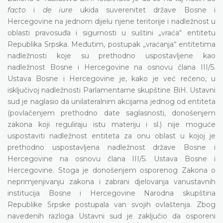
facto
i
de iure
ukida suverenitet države Bosne i
Hercegovine na jednom dijelu njene teritorije i nadležnost u
oblasti pravosuđa i sigurnosti u suštini „vraća“ entitetu
Republika Srpska. Međutim, postupak „vraćanja“ entitetima
nadležnosti koje su prethodno uspostavljene kao
nadležnost Bosne i Hercegovine na osnovu člana III/5.
Ustava Bosne i Hercegovine je, kako je već rečeno, u
isključivoj nadležnosti Parlamentarne skupštine BiH. Ustavni
sud je naglasio da unilateralnim akcijama jednog od entiteta
(povlačenjem prethodno date saglasnosti, donošenjem
zakona koji reguliraju istu materiju i sl.) nije moguće
uspostaviti nadležnost entiteta za onu oblast u kojoj je
prethodno uspostavljena nadležnost države Bosne i
Hercegovine na osnovu člana III/5. Ustava Bosne i
Hercegovine. Stoga je donošenjem osporenog Zakona o
neprimjenjivanju zakona i zabrani djelovanja vanustavnih
institucija Bosne i Hercegovine Narodna skupština
Republike Srpske postupala van svojih ovlaštenja. Zbog
navedenih razloga Ustavni sud je zaključio da osporeni