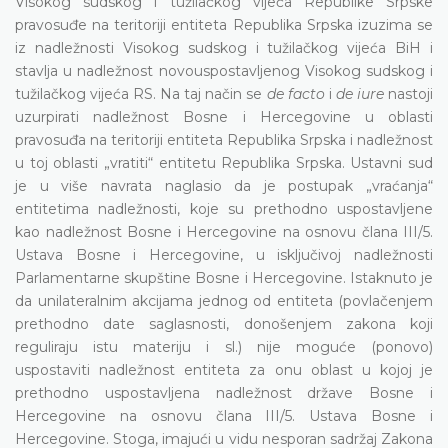
Visokog sudskog i tužilačkog vijeća Republike Srpske
pravosuđe na teritoriji entiteta Republika Srpska izuzima se
iz nadležnosti Visokog sudskog i tužilačkog vijeća BiH i
stavlja u nadležnost novouspostavljenog Visokog sudskog i
tužilačkog vijeća RS. Na taj način se
de facto
i
de iure
nastoji
uzurpirati nadležnost Bosne i Hercegovine u oblasti
pravosuđa na teritoriji entiteta Republika Srpska i nadležnost
u toj oblasti „vratiti“ entitetu Republika Srpska. Ustavni sud
je u više navrata naglasio da je postupak „vraćanja“
entitetima nadležnosti, koje su prethodno uspostavljene
kao nadležnost Bosne i Hercegovine na osnovu člana III/5.
Ustava Bosne i Hercegovine, u isključivoj nadležnosti
Parlamentarne skupštine Bosne i Hercegovine. Istaknuto je
da unilateralnim akcijama jednog od entiteta (povlačenjem
prethodno date saglasnosti, donošenjem zakona koji
reguliraju istu materiju i sl.) nije moguće (ponovo)
uspostaviti nadležnost entiteta za onu oblast u kojoj je
prethodno uspostavljena nadležnost države Bosne i
Hercegovine na osnovu člana III/5. Ustava Bosne i
Hercegovine. Stoga, imajući u vidu nesporan sadržaj Zakona