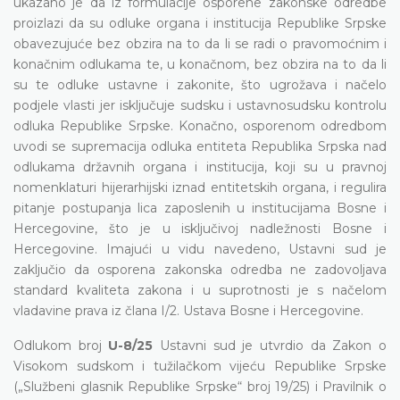
ukazano je da iz formulacije osporene zakonske odredbe
proizlazi da su odluke organa i institucija Republike Srpske
obavezujuće bez obzira na to da li se radi o pravomoćnim i
konačnim odlukama te, u konačnom, bez obzira na to da li
su te odluke ustavne i zakonite, što ugrožava i načelo
podjele vlasti jer isključuje sudsku i ustavnosudsku kontrolu
odluka Republike Srpske. Konačno, osporenom odredbom
uvodi se supremacija odluka entiteta Republika Srpska nad
odlukama državnih organa i institucija, koji su u pravnoj
nomenklaturi hijerarhijski iznad entitetskih organa, i regulira
pitanje postupanja lica zaposlenih u institucijama Bosne i
Hercegovine, što je u isključivoj nadležnosti Bosne i
Hercegovine. Imajući u vidu navedeno, Ustavni sud je
zaključio da osporena zakonska odredba ne zadovoljava
standard kvaliteta zakona i u suprotnosti je s načelom
vladavine prava iz člana I/2. Ustava Bosne i Hercegovine.
Odlukom broj
U-8/25
Ustavni sud je utvrdio da Zakon o
Visokom sudskom i tužilačkom vijeću Republike Srpske
(„Službeni glasnik Republike Srpske“ broj 19/25) i Pravilnik o