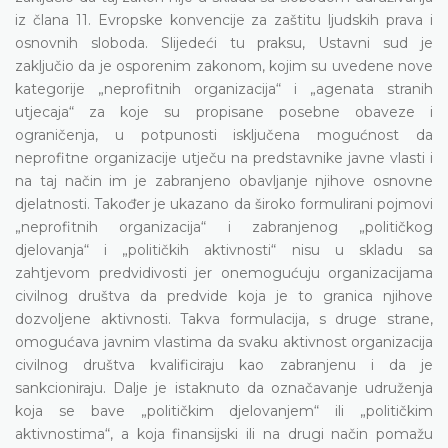
iz člana 11. Evropske konvencije za zaštitu ljudskih prava i
osnovnih sloboda. Slijedeći tu praksu, Ustavni sud je
zaključio da je osporenim zakonom, kojim su uvedene nove
kategorije „neprofitnih organizacija“ i „agenata stranih
utjecaja“ za koje su propisane posebne obaveze i
ograničenja, u potpunosti isključena mogućnost da
neprofitne organizacije utječu na predstavnike javne vlasti i
na taj način im je zabranjeno obavljanje njihove osnovne
djelatnosti. Također je ukazano da široko formulirani pojmovi
„neprofitnih organizacija“ i zabranjenog „političkog
djelovanja“ i „političkih aktivnosti“ nisu u skladu sa
zahtjevom predvidivosti jer onemogućuju organizacijama
civilnog društva da predvide koja je to granica njihove
dozvoljene aktivnosti. Takva formulacija, s druge strane,
omogućava javnim vlastima da svaku aktivnost organizacija
civilnog društva kvalificiraju kao zabranjenu i da je
sankcioniraju. Dalje je istaknuto da označavanje udruženja
koja se bave „političkim djelovanjem“ ili „političkim
aktivnostima“, a koja finansijski ili na drugi način pomažu