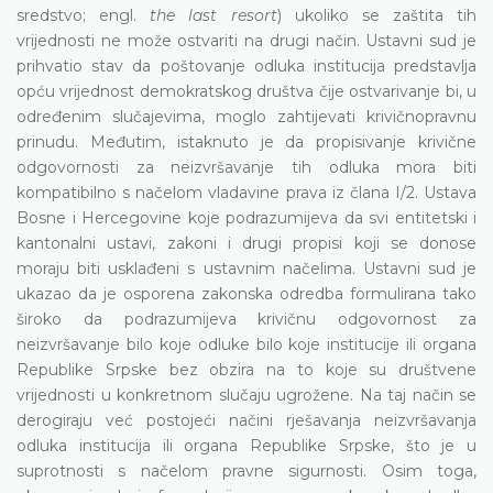
sredstvo; engl.
the last resort
) ukoliko se zaštita tih
vrijednosti ne može ostvariti na drugi način. Ustavni sud je
prihvatio stav da poštovanje odluka institucija predstavlja
opću vrijednost demokratskog društva čije ostvarivanje bi, u
određenim slučajevima, moglo zahtijevati krivičnopravnu
prinudu. Međutim, istaknuto je da propisivanje krivične
odgovornosti za neizvršavanje tih odluka mora biti
kompatibilno s načelom vladavine prava iz člana I/2. Ustava
Bosne i Hercegovine koje podrazumijeva da svi entitetski i
kantonalni ustavi, zakoni i drugi propisi koji se donose
moraju biti usklađeni s ustavnim načelima. Ustavni sud je
ukazao da je osporena zakonska odredba formulirana tako
široko da podrazumijeva krivičnu odgovornost za
neizvršavanje bilo koje odluke bilo koje institucije ili organa
Republike Srpske bez obzira na to koje su društvene
vrijednosti u konkretnom slučaju ugrožene. Na taj način se
derogiraju već postojeći načini rješavanja neizvršavanja
odluka institucija ili organa Republike Srpske, što je u
suprotnosti s načelom pravne sigurnosti. Osim toga,