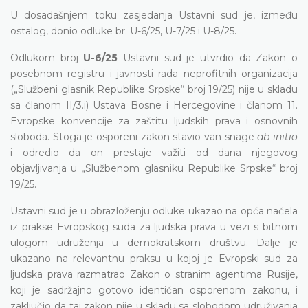
U dosadašnjem toku zasjedanja Ustavni sud je, između
ostalog, donio odluke br. U-6/25, U-7/25 i U-8/25.
Odlukom broj
U-6/25
Ustavni sud je utvrdio da Zakon o
posebnom registru i javnosti rada neprofitnih organizacija
(„Službeni glasnik Republike Srpske“ broj 19/25) nije u skladu
sa članom II/3.i) Ustava Bosne i Hercegovine i članom 11.
Evropske konvencije za zaštitu ljudskih prava i osnovnih
sloboda. Stoga je osporeni zakon stavio van snage
ab initio
i odredio da on prestaje važiti od dana njegovog
objavljivanja u „Službenom glasniku Republike Srpske“ broj
19/25.
Ustavni sud je u obrazloženju odluke ukazao na opća načela
iz prakse Evropskog suda za ljudska prava u vezi s bitnom
ulogom udruženja u demokratskom društvu. Dalje je
ukazano na relevantnu praksu u kojoj je Evropski sud za
ljudska prava razmatrao Zakon o stranim agentima Rusije,
koji je sadržajno gotovo identičan osporenom zakonu, i
zaključio da taj zakon nije u skladu sa slobodom udruživanja