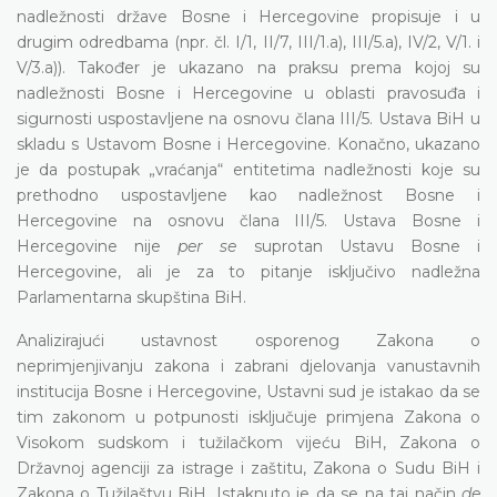
nadležnosti države Bosne i Hercegovine propisuje i u
drugim odredbama (npr. čl. I/1, II/7, III/1.a), III/5.a), IV/2, V/1. i
V/3.a)). Također je ukazano na praksu prema kojoj su
nadležnosti Bosne i Hercegovine u oblasti pravosuđa i
sigurnosti uspostavljene na osnovu člana III/5. Ustava BiH u
skladu s Ustavom Bosne i Hercegovine. Konačno, ukazano
je da postupak „vraćanja“ entitetima nadležnosti koje su
prethodno uspostavljene kao nadležnost Bosne i
Hercegovine na osnovu člana III/5. Ustava Bosne i
Hercegovine nije
per se
suprotan Ustavu Bosne i
Hercegovine, ali je za to pitanje isključivo nadležna
Parlamentarna skupština BiH.
Analizirajući ustavnost osporenog Zakona o
neprimjenjivanju zakona i zabrani djelovanja vanustavnih
institucija Bosne i Hercegovine, Ustavni sud je istakao da se
tim zakonom u potpunosti isključuje primjena Zakona o
Visokom sudskom i tužilačkom vijeću BiH, Zakona o
Državnoj agenciji za istrage i zaštitu, Zakona o Sudu BiH i
Zakona o Tužilaštvu BiH. Istaknuto je da se na taj način
de