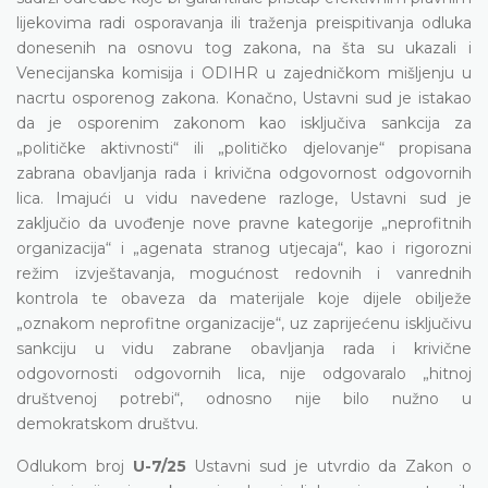
lijekovima radi osporavanja ili traženja preispitivanja odluka
donesenih na osnovu tog zakona, na šta su ukazali i
Venecijanska komisija i ODIHR u zajedničkom mišljenju u
nacrtu osporenog zakona. Konačno, Ustavni sud je istakao
da je osporenim zakonom kao isključiva sankcija za
„političke aktivnosti“ ili „političko djelovanje“ propisana
zabrana obavljanja rada i krivična odgovornost odgovornih
lica. Imajući u vidu navedene razloge, Ustavni sud je
zaključio da uvođenje nove pravne kategorije „neprofitnih
organizacija“ i „agenata stranog utjecaja“, kao i rigorozni
režim izvještavanja, mogućnost redovnih i vanrednih
kontrola te obaveza da materijale koje dijele obilježe
„oznakom neprofitne organizacije“, uz zaprijećenu isključivu
sankciju u vidu zabrane obavljanja rada i krivične
odgovornosti odgovornih lica, nije odgovaralo „hitnoj
društvenoj potrebi“, odnosno nije bilo nužno u
demokratskom društvu.
Odlukom broj
U-7/25
Ustavni sud je utvrdio da Zakon o