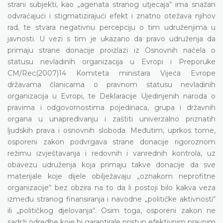
strani subjekti, kao „agenata stranog utjecaja“ ima snažan
odvraćajući i stigmatizirajući efekt i znatno otežava njihov
rad, te stvara negativnu percepciju o tim udruženjima u
javnosti. U vezi s tim je ukazano da pravo udruženja da
primaju strane donacije proizlazi iz Osnovnih načela o
statusu nevladinih organizacija u Evropi i Preporuke
CM/Rec(2007)14 Komiteta ministara Vijeća Evrope
državama članicama o pravnom statusu nevladinih
organizacija u Evropi, te Deklaracije Ujedinjenih naroda o
pravima i odgovornostima pojedinaca, grupa i državnih
organa u unapređivanju i zaštiti univerzalno priznatih
ljudskih prava i osnovnih sloboda. Međutim, uprkos tome,
osporeni zakon podvrgava strane donacije rigoroznom
režimu izvještavanja i redovnih i vanrednih kontrola, uz
obavezu udruženja koja primaju takve donacije da sve
materijale koje dijele obilježavaju „oznakom neprofitne
organizacije“ bez obzira na to da li postoji bilo kakva veza
između stranog finansiranja i navodne „političke aktivnosti“
ili „političkog djelovanja“. Osim toga, osporeni zakon ne
sadrži odredbe koje bi garantirale pristup efektivnim pravnim