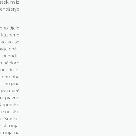
steklim iz
donošenje
eno djelo
e kaznene
ukoliko se
avlja opću
 prinudu.
s načelom
ni i drugi
a odredba
li organa
iraju već
om pravne
 Republike
 te odluke
e Srpske.
titucija,
titucijama