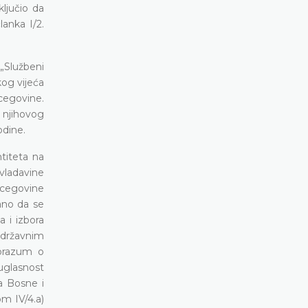
ljučio da
anka I/2.
„Službeni
kog vijeća
rcegovine.
 njihovog
odine.
ntiteta na
vladavine
rcegovine
ano da se
 i izbora
 državnim
porazum o
uglasnost
a Bosne i
m IV/4.a)