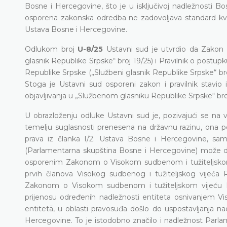
Bosne i Hercegovine, što je u isključivoj nadležnosti B
osporena zakonska odredba ne zadovoljava standard kvali
Ustava Bosne i Hercegovine.
Odlukom broj
U-8/25
Ustavni sud je utvrdio da Zakon 
glasnik Republike Srpske“ broj 19/25) i Pravilnik o postupk
Republike Srpske („Službeni glasnik Republike Srpske“ broj 2
Stoga je Ustavni sud osporeni zakon i pravilnik stavi
objavljivanja u „Službenom glasniku Republike Srpske“ broj 
U obrazloženju odluke Ustavni sud je, pozivajući se na v
temelju suglasnosti prenesena na državnu razinu, ona pos
prava iz članka I/2. Ustava Bosne i Hercegovine, sa
(Parlamentarna skupština Bosne i Hercegovine) može doć
osporenim Zakonom o Visokom sudbenom i tužiteljskom v
prvih članova Visokog sudbenog i tužiteljskog vijeća R
Zakonom o Visokom sudbenom i tužiteljskom vijeću Bo
prijenosu određenih nadležnosti entiteta osnivanjem Vis
entitetā, u oblasti pravosuđa došlo do uspostavljanja n
Hercegovine. To je istodobno značilo i nadležnost Parl