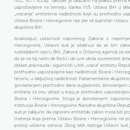
IV/2., V/1. i V/3.a)). Također je ukazano na praksu prema
uspostavljene na temelju članka III/5. Ustava BiH u 
„vraćanja“ entitetima nadležnosti koje su prethodno us
Ustava Bosne i Hercegovine nije
per se
suprotan Ustavu B
skupština BiH.
Analizirajući ustavnost osporenog Zakona o neprimjen
Hercegovine, Ustavni sud je istaknuo da se tim zak
tužiteljskom vijeću BiH, Zakona o Državnoj agenciji za ist
da se na taj način
de facto
i
de iure
ukida suverenitet drža
oblasti pravosuđa i sigurnosti u biti „vraća“ entitetu Re
prethodno uspostavljene kao nadležnost Bosne i Hercegov
rečeno, u isključivoj nadležnosti Parlamentarne skupštine
(povlačenjem prethodno dane suglasnosti, donošenjem zako
entiteta za onu oblast u kojoj je prethodno uspostavlje
Bosne i Hercegovine. Stoga je donošenjem osporenog 
institucija Bosne i Hercegovine Narodna skupština Republ
sud je zaključio da osporeni entitetski zakon mora biti 
materija koja prema Ustavu Bosne i Hercegovine ne po
postoji ustavna osnova. Zbog istih razloga Ustavni sud j