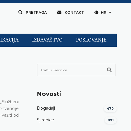
PRETRAGA
KONTAKT
HR
IKACIJA
IZDAVAŠTVO
POSLOVANJE
Novosti
„Službeni
Događaji
konvencije
470
 važiti od
Sjednice
891