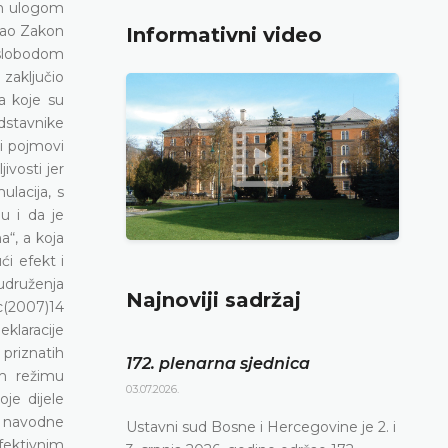
om ulogom
rao Zakon
Informativni video
a slobodom
 zaključio
a koje su
dstavnike
ni pojmovi
ivosti jer
lacija, s
u i da je
a“, a koja
ći efekt i
 udruženja
Najnoviji sadržaj
c(2007)14
klaracije
 priznatih
172. plenarna sjednica
om režimu
03.07.2026.
je dijele
i navodne
Ustavni sud Bosne i Hercegovine je 2. i
efektivnim