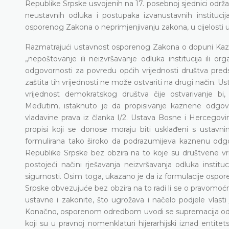
Republike Srpske usvojenih na 17. posebnoj sjednici održa
neustavnih odluka i postupaka izvanustavnih institucij
osporenog Zakona o neprimjenjivanju zakona, u cijelosti u s
Razmatrajući ustavnost osporenog Zakona o dopuni Kaz
„nepoštovanje ili neizvršavanje odluka institucija ili 
odgovornosti za povredu općih vrijednosti društva pred
zaštita tih vrijednosti ne može ostvariti na drugi način. Us
vrijednost demokratskog društva čije ostvarivanje bi
Međutim, istaknuto je da propisivanje kaznene odgovo
vladavine prava iz članka I/2. Ustava Bosne i Hercegovin
propisi koji se donose moraju biti usklađeni s ustav
formulirana tako široko da podrazumijeva kaznenu odgovo
Republike Srpske bez obzira na to koje su društvene vr
postojeći načini rješavanja neizvršavanja odluka instit
sigurnosti. Osim toga, ukazano je da iz formulacije ospor
Srpske obvezujuće bez obzira na to radi li se o pravomoćn
ustavne i zakonite, što ugrožava i načelo podjele vlasti
Konačno, osporenom odredbom uvodi se supremacija odluk
koji su u pravnoj nomenklaturi hijerarhijski iznad entite