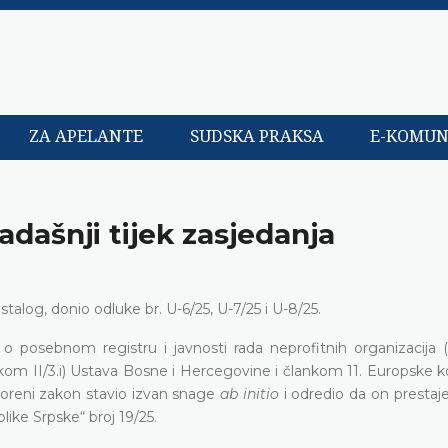
ZA APELANTE
SUDSKA PRAKSA
E-KOMUN
adašnji tijek zasjedanja
alog, donio odluke br. U-6/25, U-7/25 i U-8/25.
 posebnom registru i javnosti rada neprofitnih organizacija (
ankom II/3.i) Ustava Bosne i Hercegovine i člankom 11. Europske 
sporeni zakon stavio izvan snage
ab initio
i odredio da on prestaje
ike Srpske“ broj 19/25.