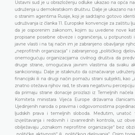
Ustavni sud je u obrazloženju odluke ukazao na opća na
udruženja u demokratskom društvu. Dalje je ukazano na re
o stranim agentima Rusije, koji je sadržajno gotovo iden
udruživanja iz članka 11. Europske konvencije za zaštitu lju
da je osporenim zakonom, kojim su uvedene nove kategor
propisane posebne obveze i ograničenja, u potpunosti 
javne vlasti i na taj način im je zabranjeno obavljanje nj
„neprofitnih organizacija“ i zabranjenog „političkog djelova
onemogućuju organizacijama civilnog društva da predvide
druge strane, omogućava javnim vlastima da svaku aktiv
sankcioniraju. Dalje je istaknuto da označavanje udruženja
financijski ili na drugi način pomažu strani subjekti, kao 
znatno otežava njihov rad, te stvara negativnu percepciju
da primaju strane donacije proizlazi iz Temeljnih načel
Komiteta ministara Vijeća Europe državama članicama
Ujedinjenih naroda o pravima i odgovornostima pojedinaca,
ljudskih prava i temeljnih sloboda. Međutim, unato
izvještavanja i redovnih i izvanrednih kontrola, uz obv
obilježavaju „oznakom neprofitne organizacije“ bez obzir
„političke aktivnosti“ ili „političkog djelovanja“. Osim t