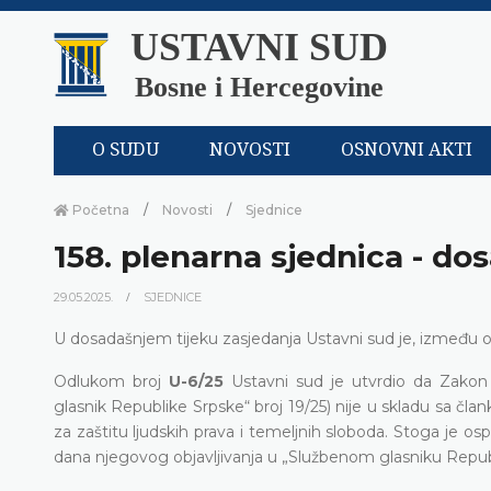
USTAVNI SUD
Bosne i Hercegovine
O SUDU
NOVOSTI
OSNOVNI AKTI
Početna
Novosti
Sjednice
158. plenarna sjednica - dos
29.05.2025.
SJEDNICE
U dosadašnjem tijeku zasjedanja Ustavni sud je, između ost
Odlukom broj
U-6/25
Ustavni sud je utvrdio da Zakon o
glasnik Republike Srpske“ broj 19/25) nije u skladu sa čl
za zaštitu ljudskih prava i temeljnih sloboda. Stoga je o
dana njegovog objavljivanja u „Službenom glasniku Republ