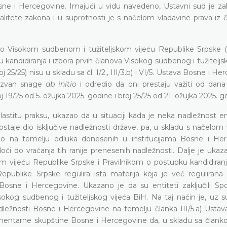
osne i Hercegovine. Imajući u vidu navedeno, Ustavni sud je zak
tete zakona i u suprotnosti je s načelom vladavine prava iz čl
o Visokom sudbenom i tužiteljskom vijeću Republike Srpske (
u kandidiranja i izbora prvih članova Visokog sudbenog i tužiteljs
5/25) nisu u skladu sa čl. I/2., III/3.b) i VI/5. Ustava Bosne i He
o izvan snage
ab initio
i odredio da oni prestaju važiti od dana
19/25 od 5. ožujka 2025. godine i broj 25/25 od 21. ožujka 2025. g
lastitu praksu, ukazao da u situaciji kada je neka nadležnost e
taje dio isključive nadležnosti države, pa, u skladu s načelom 
mo na temelju odluka donesenih u institucijama Bosne i He
i do vraćanja tih ranije prenesenih nadležnosti. Dalje je ukaz
ijeću Republike Srpske i Pravilnikom o postupku kandidiranja
epublike Srpske regulira ista materija koja je već regulirana
sne i Hercegovine. Ukazano je da su entiteti zaključili S
okog sudbenog i tužiteljskog vijeća BiH. Na taj način je, uz s
adležnosti Bosne i Hercegovine na temelju članka III/5.a) Ustav
amentarne skupštine Bosne i Hercegovine da, u skladu sa članko