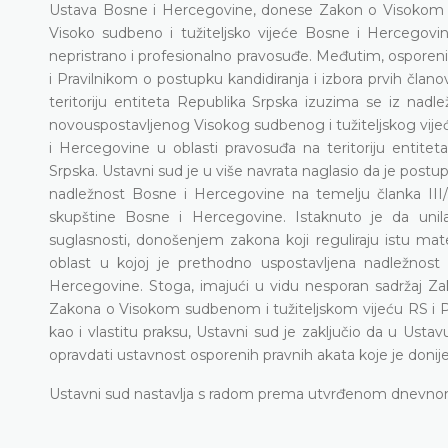
Ustava Bosne i Hercegovine, donese Zakon o Visokom s
Visoko sudbeno i tužiteljsko vijeće Bosne i Hercegovin
nepristrano i profesionalno pravosuđe. Međutim, ospor
i Pravilnikom o postupku kandidiranja i izbora prvih čla
teritoriju entiteta Republika Srpska izuzima se iz nadle
novouspostavljenog Visоkog sudbenog i tužiteljskog vijeć
i Hercegovine u oblasti pravosuđa na teritoriju entiteta
Srpska. Ustavni sud je u više navrata naglasio da je post
nadležnost Bosne i Hercegovine na temelju članka III/
skupštine Bosne i Hercegovine. Istaknuto je da uni
suglasnosti, donošenjem zakona koji reguliraju istu mate
oblast u kojoj je prethodno uspostavljena nadležnost
Hercegovine. Stoga, imajući u vidu nesporan sadržaj Z
Zakona o Visokom sudbenom i tužiteljskom vijeću RS i Pra
kao i vlastitu praksu, Ustavni sud je zaključio da u Us
opravdati ustavnost osporenih pravnih akata koje je doni
Ustavni sud nastavlja s radom prema utvrđenom dnevno