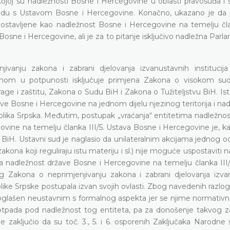
 kojoj su nadležnosti Bosne i Hercegovine u oblasti pravosuđa i 
skladu s Ustavom Bosne i Hercegovine. Konačno, ukazano je da
postavljene kao nadležnost Bosne i Hercegovine na temelju član
osne i Hercegovine, ali je za to pitanje isključivo nadležna Par
jivanju zakona i zabrani djelovanja izvanustavnih institucij
onom u potpunosti isključuje primjena Zakona o visokom s
rage i zaštitu, Zakona o Sudu BiH i Zakona o Tužiteljstvu BiH. Is
ve Bosne i Hercegovine na jednom dijelu njezinog teritorija i na
publika Srpska. Međutim, postupak „vraćanja“ entitetima nadležnos
ine na temelju članka III/5. Ustava Bosne i Hercegovine je, ka
 BiH. Ustavni sud je naglasio da unilateralnim akcijama jednog o
na koji reguliraju istu materiju i sl.) nije moguće uspostaviti 
na nadležnost države Bosne i Hercegovine na temelju članka III/
Zakona o neprimjenjivanju zakona i zabrani djelovanja izva
ike Srpske postupala izvan svojih ovlasti. Zbog navedenih razlo
proglašen neustavnim s formalnog aspekta jer se njime normativn
tpada pod nadležnost tog entiteta, pa za donošenje takvog 
e zaključio da su toč. 3., 5. i 6. osporenih Zaključaka Narodne