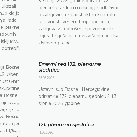
3. srpnja 2026. godine održao 172.
ukazali i
plenarnu sjednicu na kojoj je odlučivao
nuo da je
o zahtjevima za apstraktnu kontrolu
nja rada i
ustavnosti, većem broju apelacija,
ve pravne
zahtjeva za donošenje privremenih
edovnih i
mjera te rješenja o neizvršenju odluka
sključivu
Ustavnog suda
potrebi“,
Dnevni red 172. plenarne
cija Bosne
sjednice
„Službeni
23.06.2026.
nustavnih
skupštine
Ustavni sud Bosne i Hercegovine
va Bosne i
održat će 172. plenarnu sjednicu 2. i 3.
 njihovog
srpnja 2026. godine
vajanja. U
žave Bosne
titetā jer
171. plenarna sjednica
 III/5.a),
11.06.2026.