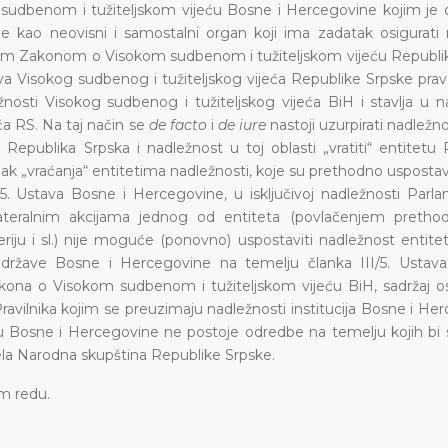
udbenom i tužiteljskom vijeću Bosne i Hercegovine kojim je
e kao neovisni i samostalni organ koji ima zadatak osigurati 
enim Zakonom o Visokom sudbenom i tužiteljskom vijeću Republi
nova Visokog sudbenog i tužiteljskog vijeća Republike Srpske pr
žnosti Visokog sudbenog i tužiteljskog vijeća BiH i stavlja u n
a RS. Na taj način se
de facto
i
de iure
nastoji uzurpirati nadlež
 Republika Srpska i nadležnost u toj oblasti „vratiti“ entitetu
upak „vraćanja“ entitetima nadležnosti, koje su prethodno usposta
5. Ustava Bosne i Hercegovine, u isključivoj nadležnosti Parl
lateralnim akcijama jednog od entiteta (povlačenjem preth
riju i sl.) nije moguće (ponovno) uspostaviti nadležnost entite
 države Bosne i Hercegovine na temelju članka III/5. Ustav
akona o Visokom sudbenom i tužiteljskom vijeću BiH, sadržaj 
vilnika kojim se preuzimaju nadležnosti institucija Bosne i Her
tavu Bosne i Hercegovine ne postoje odredbe na temelju kojih bi
jela Narodna skupština Republike Srpske.
m redu.