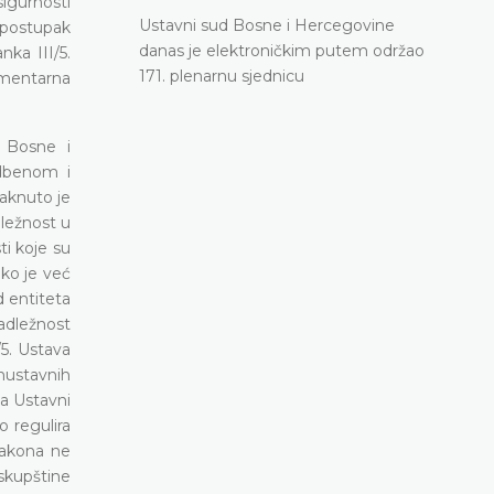
sigurnosti
Ustavni sud Bosne i Hercegovine
 postupak
danas je elektroničkim putem održao
ka III/5.
171. plenarnu sjednicu
lamentarna
a Bosne i
udbenom i
taknuto je
dležnost u
ti koje su
ko je već
d entiteta
nadležnost
5. Ustava
nustavnih
ga Ustavni
o regulira
zakona ne
 skupštine