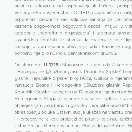
pravnim lijekovima radi osporavanja ili traženja prei
Venecijansko povjerenstvo i ODIHR u zajedničkom mišlj
osporenim zakonom kao isključiva sankcija za „političke 
kaznena odgovornost odgovornih osoba. Imajući u vidu
kategorije „neprofitnih organizacija“ i „agenata stran
izvanrednih kontrola te obveza da materijale koje dijel
sankciju u vidu zabrane obavljanja rada i kaznene odgo
odnosno nije bilo nužno u demokratskom društvu.
Odlukom broj
U-7/25
Ustavni sud je utvrdio da Zakon o ne
i Hercegovine („Službeni glasnik Republike Srpske“ bro
glasnik Republike Srpske“ broj 19/25), Odluka o mjeram
institucija Bosne i Hercegovine („Službeni glasnik Repub
Republike Srpske usvojenih na 17. posebnoj sjednici održanoj
Hercegovine. Stoga je osporene zakone i odluku stavi
objavljivanja u „Službenom glasniku Republike Srpske“ broj 
obrazloženju odluke Ustavni sud je ukazao na vlastitu pr
i Hercegovine iz koje proizlazi da pitanja koja nisu izričit
Ustav Bosne i Hercegovine nadležnosti države Bosne i Hercego