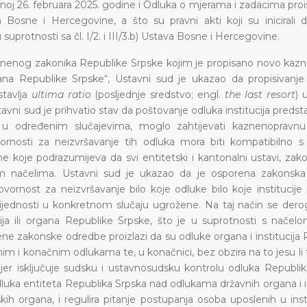
noj 26. februara 2025. godine i Odluka o mjerama i zadacima proi
a Bosne i Hercegovine, a što su pravni akti koji su inicirali 
uprotnosti sa čl. I/2. i III/3.b) Ustava Bosne i Hercegovine.
nenog zakonika Republike Srpske kojim je propisano novo kazn
organa Republike Srpske“, Ustavni sud je ukazao da propisivanj
stavlja
ultima ratio
(posljednje sredstvo; engl.
the last resort
) 
tavni sud je prihvatio stav da poštovanje odluka institucija predst
, u određenim slučajevima, moglo zahtijevati kaznenopravnu
rnosti za neizvršavanje tih odluka mora biti kompatibilno 
e koje podrazumijeva da svi entitetski i kantonalni ustavi, zako
nim načelima. Ustavni sud je ukazao da je osporena zakonsk
rnost za neizvršavanje bilo koje odluke bilo koje institucije i
ijednosti u konkretnom slučaju ugrožene. Na taj način se derog
ucija ili organa Republike Srpske, što je u suprotnosti s načel
ene zakonske odredbe proizlazi da su odluke organa i institucija
im i konačnim odlukama te, u konačnici, bez obzira na to jesu li
 jer isključuje sudsku i ustavnosudsku kontrolu odluka Republik
a entiteta Republika Srpska nad odlukama državnih organa i ins
tskih organa, i regulira pitanje postupanja osoba uposlenih u ins