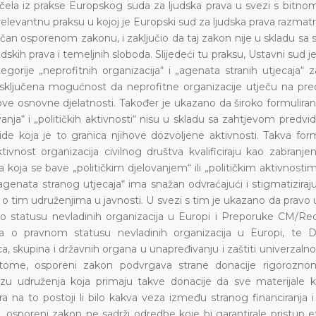
čela iz prakse Europskog suda za ljudska prava u svezi s bitn
levantnu praksu u kojoj je Europski sud za ljudska prava razmat
tičan osporenom zakonu, i zaključio da taj zakon nije u skladu s
dskih prava i temeljnih sloboda. Slijedeći tu praksu, Ustavni sud je
ije „neprofitnih organizacija“ i „agenata stranih utjecaja“ z
isključena mogućnost da neprofitne organizacije utječu na pre
ihove osnovne djelatnosti. Također je ukazano da široko formulira
nja“ i „političkih aktivnosti“ nisu u skladu sa zahtjevom predvidlj
 koja je to granica njihove dozvoljene aktivnosti. Takva formu
nost organizacija civilnog društva kvalificiraju kao zabranjen
 koja se bave „političkim djelovanjem“ ili „političkim aktivnostim
„agenata stranog utjecaja“ ima snažan odvraćajući i stigmatiziraju
 o tim udruženjima u javnosti. U svezi s tim je ukazano da pravo
a o statusu nevladinih organizacija u Europi i Preporuke CM/Re
 o pravnom statusu nevladinih organizacija u Europi, te De
 skupina i državnih organa u unapređivanju i zaštiti univerzalno
č tome, osporeni zakon podvrgava strane donacije rigorozn
ezu udruženja koja primaju takve donacije da sve materijale ko
a na to postoji li bilo kakva veza između stranog financiranja 
oga, osporeni zakon ne sadrži odredbe koje bi garantirale pristup 