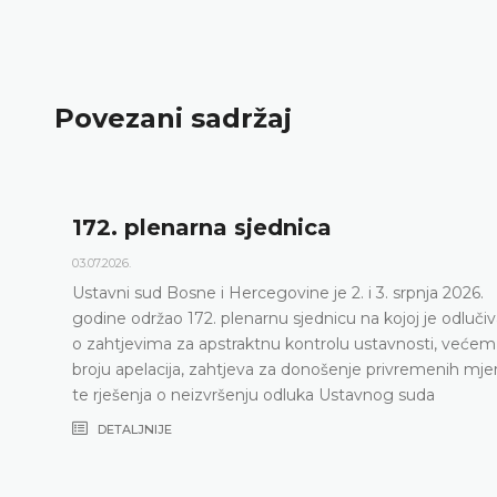
Povezani sadržaj
Dnevni red 172. plenarne sje
23.06.2026.
a 2026.
Ustavni sud Bosne i Hercegovine održat će 
e odlučivao
sjednicu 2. i 3. srpnja 2026. godine
i, većem
DETALJNIJE
enih mjera