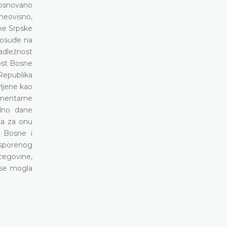
 osnovano
neovisno,
ke Srpske
avosuđe na
adležnost
nost Bosne
 Republika
vljene kao
amentarne
odno dane
ta za onu
a Bosne i
osporenog
cegovine,
 se mogla