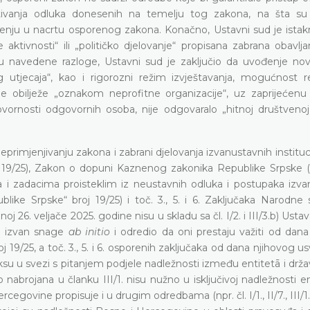
spitivanja odluka donesenih na temelju tog zakona, na šta su 
enju u nacrtu osporenog zakona. Konačno, Ustavni sud je istak
aktivnosti“ ili „političko djelovanje“ propisana zabrana obavlja
 navedene razloge, Ustavni sud je zaključio da uvođenje no
og utjecaja“, kao i rigorozni režim izvještavanja, mogućnost r
e obilježe „oznakom neprofitne organizacije“, uz zaprijećenu i
vornosti odgovornih osoba, nije odgovaralo „hitnoj društvenoj 
primjenjivanju zakona i zabrani djelovanja izvanustavnih institu
j 19/25), Zakon o dopuni Kaznenog zakonika Republike Srpske (
a i zadacima proisteklim iz neustavnih odluka i postupaka izva
like Srpske“ broj 19/25) i toč. 3., 5. i 6. Zaključaka Narodne 
 26. veljače 2025. godine nisu u skladu sa čl. I/2. i III/3.b) Usta
o izvan snage
ab initio
i odredio da oni prestaju važiti od dana
19/25, a toč. 3., 5. i 6. osporenih zaključaka od dana njihovog us
aksu u svezi s pitanjem podjele nadležnosti između entitetā i dr
o nabrojana u članku III/1. nisu nužno u isključivoj nadležnosti en
vine propisuje i u drugim odredbama (npr. čl. I/1., II/7., III/1.a),