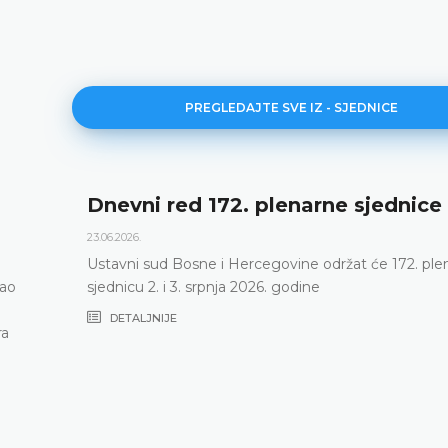
PREGLEDAJTE SVE IZ - SJEDNICE
dnice
171. plenarna sjednica
11.06.2026.
172. plenarnu
Ustavni sud Bosne i Hercegovine danas 
putem održao 171. plenarnu sjednicu
DETALJNIJE