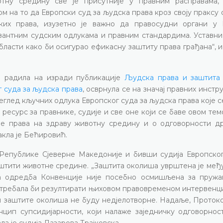
отну средину све је присутније у правним расправама,
м на то да Европски суд за људска права кроз своју праксу
ких права, изузетно је важно да правосудни органи у
вантним судским одлукама и правним стандардима. Уставни
бласти како би осигурао ефикасну заштиту права грађана“, и
је радила на изради публикације
Људска права и заштита
 суда за људска права
, осврнула се на значај правних инстр
еглед кључних одлука Европског суда за људска права које 
есурс за правнике, судије и све оне који се баве овом тем
иче права на здраву животну средину и о одговорности д
акла је Бећировић.
 Републике Сјеверне Македоније и бивши судија Европског
аштити животне средине. „Заштита околиша уврштена је међ
на одредба Конвенције није посебно осмишљена за пруж
и требала би резултирати њиховом правовременом интервенц
 заштите околиша не буду недјелотворне. Надаље, Протокол
нцип супсидијарности, који налаже заједничку одговорнос
ла је судија Лазарова Трајковска.