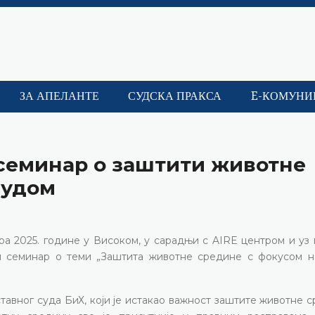
ЗА АПЕЛАНТЕ
СУДСКА ПРАКСА
E-КОМУНИ
 семинар о заштити животне
судом
ара 2025. године у Високом, у сарадњи с AIRE центром и у
и семинар о теми „Заштита животне средине с фокусом н
ставног суда БиХ, који је истакао важност заштите животне 