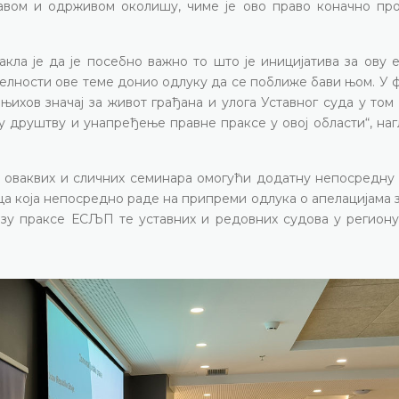
дравом и одрживом околишу, чиме је ово право коначно пр
кла је да је посебно важно то што је иницијатива за ову 
туелности ове теме донио одлуку да се поближе бави њом. У 
ихов значај за живот грађана и улога Уставног суда у том
у друштву и унапређење правне праксе у овој области“, наг
 оваквих и сличних семинара омогући додатну непосредну 
ца која непосредно раде на припреми одлука о апелацијама з
зу праксе ЕСЉП те уставних и редовних судова у региону,