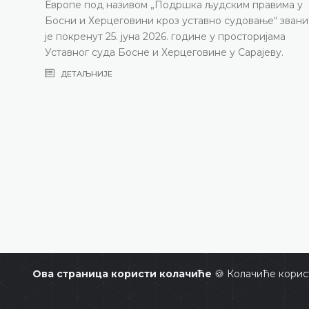
изазови с којима се Уставни суд суоча
равима у
година, нарочито због непопуњености 
ње“ званично
састава
ијама
јеву.
ДЕТАЉНИЈЕ
Ова страница користи колачиће
🍪 Колачиће корис
Уставни суд Босне и Херцегови