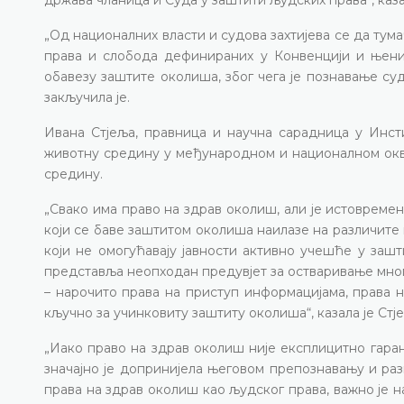
„Од националних власти и судова захтијева се да тум
права и слобода дефинираних у Конвенцији и њени
обавезу заштите околиша, због чега је познавање су
закључила је.
Ивана Стјеља, правница и научна сарадница у Инсти
животну средину у међународном и националном окви
средину.
„Свако има право на здрав околиш, али је истовреме
који се баве заштитом околиша наилазе на различите
који не омогућавају јавности активно учешће у за
представља неопходан предувјет за остваривање мно
– нарочито права на приступ информацијама, права 
кључно за учинковиту заштиту околиша“, казала је Стј
„Иако право на здрав околиш није експлицитно гар
значајно је допринијела његовом препознавању и раз
права на здрав околиш као људског права, важно је н