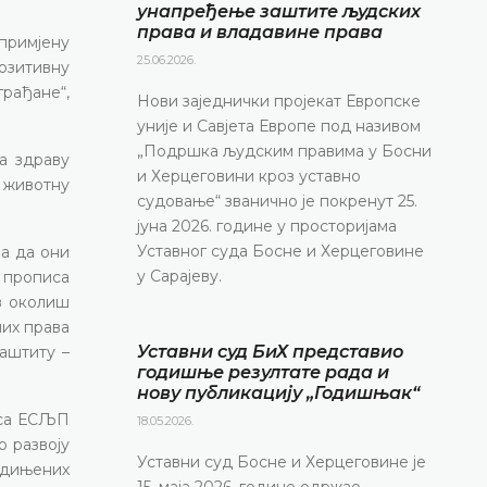
унапређење заштите људских
права и владавине права
 примјену
25.06.2026.
озитивну
грађане“,
Нови заједнички пројекат Европске
уније и Савјета Европе под називом
„Подршка људским правима у Босни
а здраву
и Херцеговини кроз уставно
 животну
судовање“ званично је покренут 25.
јуна 2026. године у просторијама
Уставног суда Босне и Херцеговине
ва да они
у Сарајеву.
х прописа
в околиш
них права
Уставни суд БиХ представио
аштиту –
годишње резултате рада и
нову публикацију „Годишњак“
кса ЕСЉП
18.05.2026.
о развоју
Уставни суд Босне и Херцеговине је
једињених
15. маја 2026. године одржао