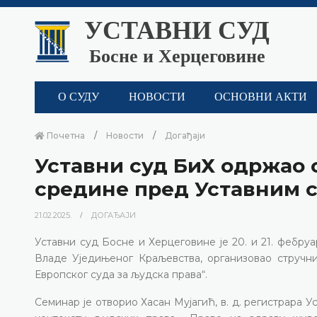
УСТАВНИ СУД
Босне и Херцеговине
О СУДУ
НОВОСТИ
ОСНОВНИ АКТИ
Почетна
Новости
Догађаји
Уставни суд БиХ одржао
средине пред Уставним 
21.02.2025.
ДОГАЂАЈИ
Уставни суд Босне и Херцеговине је 20. и 21. фебру
Владе Уједињеног Краљевства, организовао стручн
Европског суда за људска права“.
Семинар је отворио Хасан Мујагић, в. д. регистрара У