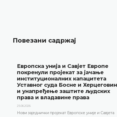
Повезани садржај
ропе
Уставни суд БиХ предста
ње
годишње резултате рада 
ета
публикацију „Годишњак“
еговине
18.05.2026.
ских
Уставни суд Босне и Херцеговине је 15. 
године одржао конференцију за медије 
представљени релевантна статистика, 
резултати рада Уставног суда у 2025. го
 Савјета