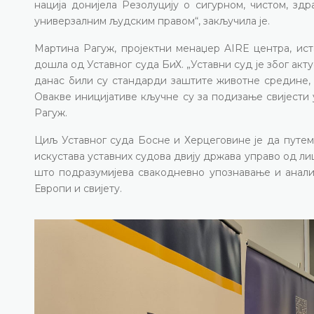
нација донијела Резолуцију о сигурном, чистом, з
универзалним људским правом“, закључила је.
Мартина Рагуж, пројектни менаџер AIRE центра, иста
дошла од Уставног суда БиХ. „Уставни суд је због ак
данас били су стандарди заштите животне средине, њ
Овакве иницијативе кључне су за подизање свијести 
Рагуж.
Циљ Уставног суда Босне и Херцеговине је да путем
искустава уставних судова двију држава управо од ли
што подразумијева свакодневно упознавање и анали
Европи и свијету.