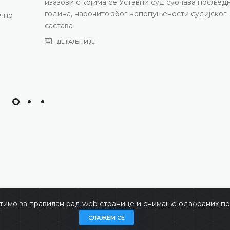
ва посљедњих
судијског
тимо за правилан рад web странице и снимање одабраних пос
не
Copyrigh
СЛАЖЕМ СЕ