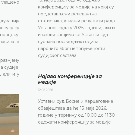
оглашено
конференцију за медије на којој су
представљени релевантна
едукацију
статистика, кључни резултати рада
фокусу су
Уставног суда у 2025. години, али и
 процесу.
изазови с којима се Уставни суд
ласила је
суочава посљедњих година,
нарочито због непопуњености
судијског састава
размјену
а судије,
 али и у
Најава конференције за
медије
12.05.2026.
Уставни суд Босне и Херцеговине
обавјештава да ће 15. маја 2026.
године у термину од 10.00 до 11.30
одржати конференцију за медије