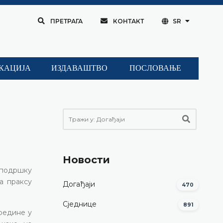
ПРЕТРАГА
КОНТАКТ
SR
КАЦИЈА
ИЗДАВАШТВО
ПОСЛОВАЊЕ
Новости
з подршку
а праксу
Догађаји
470
Сједнице
891
средине у