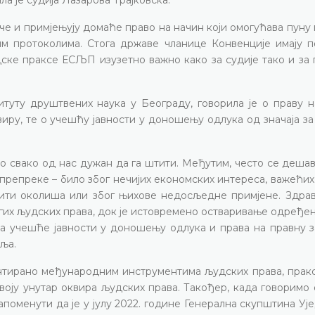
аче и примјењују домаће право на начин који омогућава пуну
м протоколима. Стога државе чланице Конвенције имају п
дске праксе ЕСЉП изузетно важно како за судије тако и за 
туту друштвених наука у Београду, говорила је о праву н
ру, те о учешћу јавности у доношењу одлука од значаја за
но свако од нас дужан да га штити. Међутим, често се деша
 препреке – било због нечијих економских интереса, важећи
штити околиша или због њихове недосљедне примјене. Здра
гих људских права, док је истовремено остваривање одређе
на учешће јавности у доношењу одлука и права на правну з
еља.
антирано међународним инструментима људских права, пра
воју унутар оквира људских права. Такођер, када говоримо 
апоменути да је у јулу 2022. године Генерална скупштина У