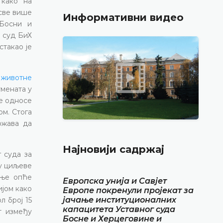
 како на
 све више
Информативни видео
 Босни и
 суд БиХ
стакао је
 животне
умената у
се односе
ом. Стога
ржава да
Најновији садржај
 суда за
у циљеве
ање опће
Европска унија и Савјет
ијом како
Европе покренули пројекат за
јачање институционалних
 број 15
капацитета Уставног суда
т између
Босне и Херцеговине и