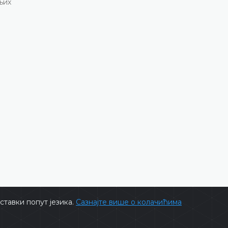
ДЕТАЉНИЈЕ
тавки попут језика.
Сазнајте више о колачићима
ts @ 2026
Уставни суд БиХ
Сва права задржана.