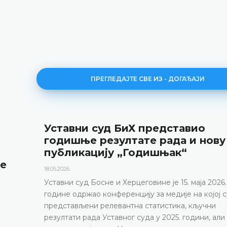
ПРЕГЛЕДАЈТЕ СВЕ ИЗ - ДОГАЂАЈИ
вио
Најава конференције за
и нову
12.05.2026.
Уставни суд Босне и Херцеговине об
маја 2026. године у термину од 10.0
конференцију за медије
маја 2026.
на којој су
ДЕТАЉНИЈЕ
кључни
дини, али и