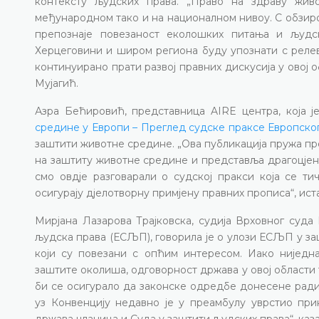
контексту људских права. „Право на здраву жив
међународном тако и на националном нивоу. С обзиро
препознаје повезаност еколошких питања и људс
Херцеговини и широм региона буду упознати с реле
континуирано прати развој правних дискусија у овој о
Мујагић.
Азра Бећировић, представница AIRE центра, која 
средине у Европи – Преглед судске праксе Европског
заштити животне средине. „Ова публикација пружа пр
на заштиту животне средине и представља драгоцјен р
смо овдје разговарали о судској пракси која се т
осигурају дјелотворну примјену правних прописа“, ист
Мирјана Лазарова Трајковска, судија Врховног суда
људска права (ЕСЉП), говорила је о улози ЕСЉП у з
који су повезани с опћим интересом. Иако нијед
заштите околиша, одговорност држава у овој област
би се осигурало да законске одредбе донесене ради
уз Конвенцију недавно је у преамбулу уврстио при
држава чланица и Суда у заштити људских права“, каза