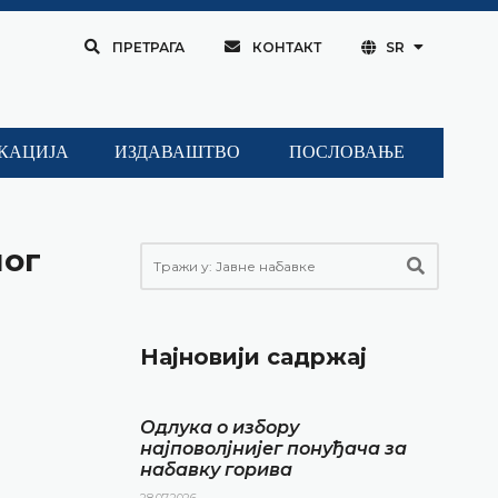
ПРЕТРАГА
КОНТАКТ
SR
КАЦИЈА
ИЗДАВАШТВО
ПОСЛОВАЊЕ
ног
Најновији садржај
Одлука о избору
најповолјнијег понуђача за
набавку горива
28.07.2026.