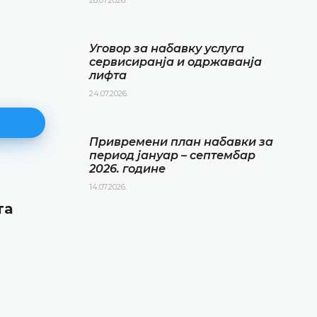
Уговор за набавку услуга
сервисиранја и одржаванја
лифта
24.07.2026.
Привремени план набавки за
период јануар – септембар
2026. године
14.07.2026.
Привремени план набавки за
та
период јануар – септембар 20
године
14.07.2026.
ДЕТАЉНИЈЕ