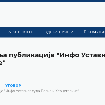
ЗА АПЕЛАНТЕ
СУДСКА ПРАКСА
E-КОМУНИ
ња публикације "Инфо Устав
е"
УГОВОР
је "Инфо Уставног суда Босне и Херцеговине"