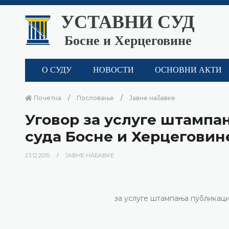
УСТАВНИ СУД
Босне и Херцеговине
О СУДУ
НОВОСТИ
ОСНОВНИ АКТИ
Почетна
Пословање
Јавне набавке
Уговор за услуге штампа
суда Босне и Херцеговин
23.12.2015.
ЈАВНЕ НАБАВКЕ
за услуге штампања публикаци