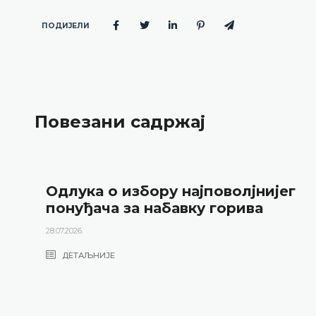
ПОДИЈЕЛИ
Повезани садржај
Одлука о избору најповолјнијег
понуђача за набавку горива
28.07.2026.
ДЕТАЉНИЈЕ