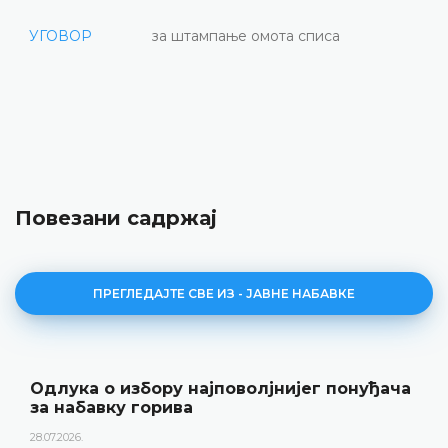
УГОВОР
за штампање омота списа
Повезани садржај
ПРЕГЛЕДАЈТЕ СВЕ ИЗ - ЈАВНЕ НАБАВКЕ
Одлука о избору најповолјнијег понуђача
за набавку горива
28.07.2026.