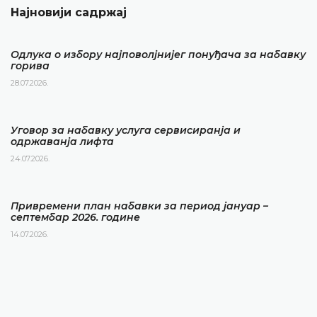
Најновији садржај
Одлука о избору најповолјнијег понуђача за набавку
горива
28.07.2026.
Уговор за набавку услуга сервисиранја и
одржаванја лифта
24.07.2026.
Привремени план набавки за период јануар –
септембар 2026. године
14.07.2026.