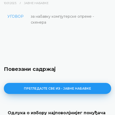
10.01.2023.
ЈАВНЕ НАБАВКЕ
УГОВОР
за набавку компјутерске опреме -
скенера
Повезани садржај
ПРЕГЛЕДАЈТЕ СВЕ ИЗ - ЈАВНЕ НАБАВКЕ
Одлука о избору најповолјнијег понуђача