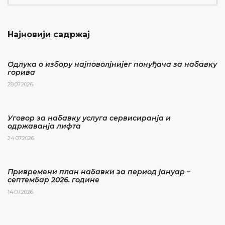
Најновији садржај
Одлука о избору најповолјнијег понуђача за набавку
горива
28.07.2026.
Уговор за набавку услуга сервисиранја и
одржаванја лифта
24.07.2026.
Привремени план набавки за период јануар –
септембар 2026. године
14.07.2026.