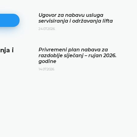
Ugovor za nabavu usluga
servisiranja i održavanja lifta
24.07.2026.
nja i
Privremeni plan nabava za razd
Privremeni plan nabava za
razdoblje siječanj – rujan 2026.
siječanj – rujan 2026. godine
godine
14.07.2026.
14.07.2026.
DETALJNIJE