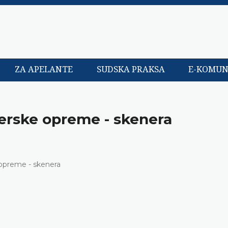
ZA APELANTE
SUDSKA PRAKSA
E-KOMUN
erske opreme - skenera
opreme - skenera