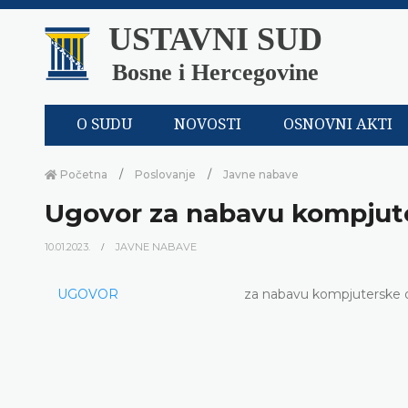
USTAVNI SUD
Bosne i Hercegovine
O SUDU
NOVOSTI
OSNOVNI AKTI
Početna
Poslovanje
Javne nabave
Ugovor za nabavu kompjut
10.01.2023.
JAVNE NABAVE
UGOVOR
za nabavu kompjuterske 