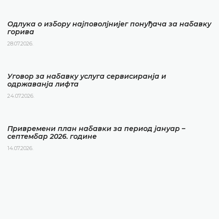
Одлука о избору најповолјнијег понуђача за набавку
горива
28.07.2026.
Уговор за набавку услуга сервисиранја и
одржаванја лифта
24.07.2026.
Привремени план набавки за период јануар –
септембар 2026. године
14.07.2026.