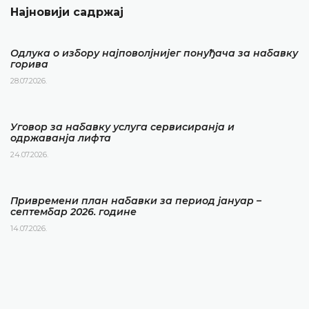
Најновији садржај
Одлука о избору најповолјнијег понуђача за набавку
горива
28.07.2026.
Уговор за набавку услуга сервисиранја и
одржаванја лифта
24.07.2026.
Привремени план набавки за период јануар –
септембар 2026. године
14.07.2026.