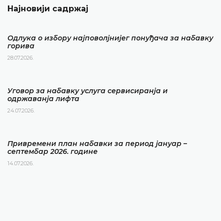
Најновији садржај
Одлука о избору најповолјнијег понуђача за набавку
горива
28.07.2026.
Уговор за набавку услуга сервисиранја и
одржаванја лифта
24.07.2026.
Привремени план набавки за период јануар –
септембар 2026. године
14.07.2026.