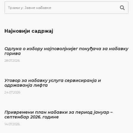
Најновији садржај
Одлука о избору најповолјнијег понуђача за набавку
горива
28.07.2026.
Уговор за набавку услуга сервисиранја и
одржаванја лифта
24.07.2026.
Привремени план набавки за период јануар –
септембар 2026. године
14.07.2026.