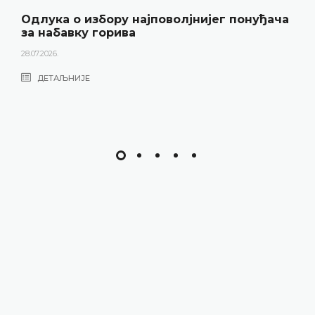
Одлука о избору најповолјнијег понуђача
за набавку горива
28.07.2026.
ДЕТАЉНИЈЕ