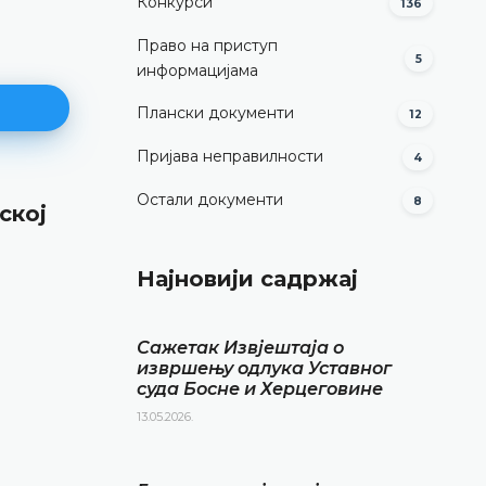
Конкурси
136
Право на приступ
5
информацијама
Плански документи
12
Пријава неправилности
4
Остали документи
8
ској
Годишњи извјештај о изврше
буџета за 2024. годину
Најновији садржај
16.04.2025.
ДЕТАЉНИЈЕ
Сажетак Извјештаја о
извршењу одлука Уставног
суда Босне и Херцеговине
13.05.2026.