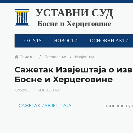
УСТАВНИ СУД
Босне и Херцеговине
О СУДУ
НОВОСТИ
ОСНОВНИ АКТИ
Почетна
Пословање
Извјештаји
Сажетак Извјештаја о из
Босне и Херцеговине
13.05.2026.
ИЗВЈЕШТАЈИ
САЖЕТАК ИЗВЈЕШТАЈА
о извршењу 