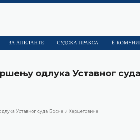
ЗА АПЕЛАНТЕ
СУДСКА ПРАКСА
E-КОМУНИ
вршењу одлука Уставног суд
одлука Уставног суда Босне и Херцеговине