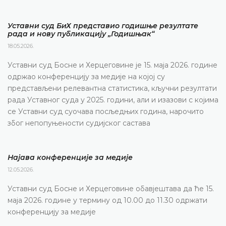
Уставни суд БиХ представио годишње резултате
рада и нову публикацију „Годишњак“
18.05.2026.
Уставни суд Босне и Херцеговине је 15. маја 2026. године
одржао конференцију за медије на којој су
представљени релевантна статистика, кључни резултати
рада Уставног суда у 2025. години, али и изазови с којима
се Уставни суд суочава посљедњих година, нарочито
због непопуњености судијског састава
Најава конференције за медије
12.05.2026.
Уставни суд Босне и Херцеговине обавјештава да ће 15.
маја 2026. године у термину од 10.00 до 11.30 одржати
конференцију за медије