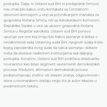
postupka. Dalje, ni Ustavni sud BiH ni predsjednik Simović
nisu imali bilo kakvu vrstu kontakata sa Centralnom
izbornom komisijom u vezi sa potvrđivanjem mandata za
gospodina Krstana Simića, niti sa Advokatskom komorom
Republike Srpske u vezi sa upisom gospodina Krstana
Simića u Registar advokata. Ustavni sud BiH ponovo
upućuje sve one koji imaju bilo kakvo saznanje ili dokaz o
nezakonitosti rada Ustavnog suda BiH, njegovih sudija ili bilo
kojeg zaposlenika ovog suda, da takva saznanja i dokaze
treba da dostave nadležnim institucijama radi daljnjeg
postupka. Konačno, Ustavni sud BiH podržava istraživačko
novinarstvo kao bitan segment savremenih demokratskih
procesa. Međutim, afirmativni demokratski procesi
podrazumijevaju znatno viši stepen znanja, odgovornosti i
istine u novinarskom izražaju nego što je autor iskazao u
predmetnom tekstu.