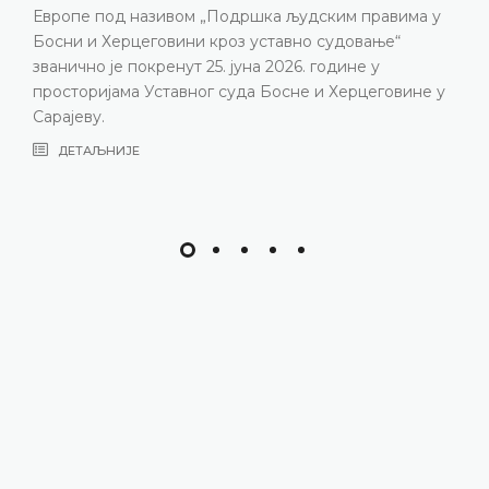
Европе под називом „Подршка људским правима у
Босни и Херцеговини кроз уставно судовање“
званично је покренут 25. јуна 2026. године у
просторијама Уставног суда Босне и Херцеговине у
Сарајеву.
ДЕТАЉНИЈЕ