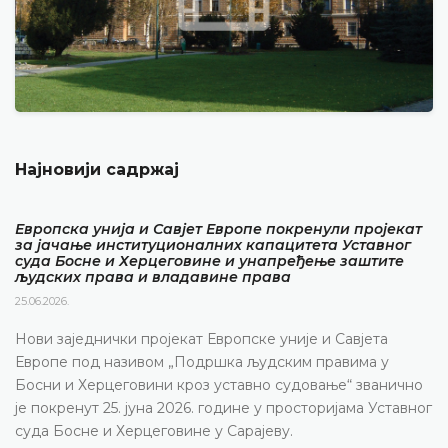
Најновији садржај
Европска унија и Савјет Европе покренули пројекат
за јачање институционалних капацитета Уставног
суда Босне и Херцеговине и унапређење заштите
људских права и владавине права
25.06.2026.
Нови заједнички пројекат Европске уније и Савјета
Европе под називом „Подршка људским правима у
Босни и Херцеговини кроз уставно судовање“ званично
је покренут 25. јуна 2026. године у просторијама Уставног
суда Босне и Херцеговине у Сарајеву.