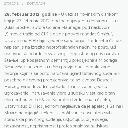
27.02.2012.
ДОГАЂАЈИ
28. februar 2012. godine
- U vezi sa novinskim člankom
koji je 27. februara 2012. godine objavljen u dnevnom listu
„Glas Srpske“, autora Gorana Maunage, pod naslovom
„Simović tražio od CIK-a da ne potvrdi mandat Simiću“,
Ustavni sud BiH daje sljedeće saopćenje: Predmetni članak
napisan je na izrazito neprofesionalan način, ne poštujući
osnovne standarde nezavisnog i nepristranog novinarstva.
Štaviše, uprkos jasnom demantiju predsjednika Miodraga
Simovića, iznesene su ničim provjerene i nedokazane
tvrdnje kojima se očito narušava ugled Ustavnog suda BiH,
posebno njegovog predsjednika, te se javnost Bosne i
Hercegovine dovodi u zabludu. To ima za posljedicu
ugrožavanje i narušavanje vjere u sudsku vlast kao bitan
element pravne države. Suprotno tvrdnjama u članku,
Ustavni sud BiH još jednom naglašava da je apelacija Saliha i
Muamera Alijagić riješena uz poštivanje apsolutno svih
standarda pravičnog suđenja, uključujući, prije svega,
nezavisnost, nepristranost i profesionalnost sudskog