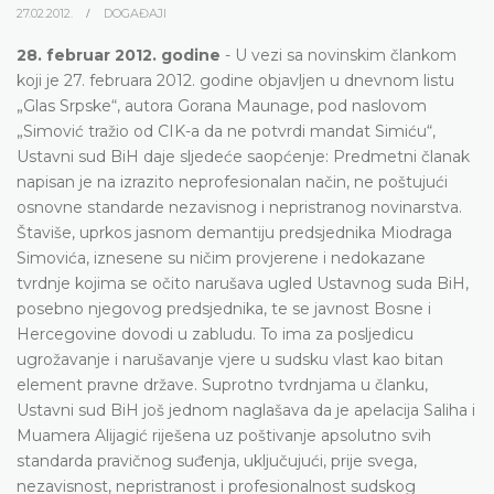
27.02.2012.
DOGAĐAJI
28. februar 2012. godine
- U vezi sa novinskim člankom
koji je 27. februara 2012. godine objavljen u dnevnom listu
„Glas Srpske“, autora Gorana Maunage, pod naslovom
„Simović tražio od CIK-a da ne potvrdi mandat Simiću“,
Ustavni sud BiH daje sljedeće saopćenje: Predmetni članak
napisan je na izrazito neprofesionalan način, ne poštujući
osnovne standarde nezavisnog i nepristranog novinarstva.
Štaviše, uprkos jasnom demantiju predsjednika Miodraga
Simovića, iznesene su ničim provjerene i nedokazane
tvrdnje kojima se očito narušava ugled Ustavnog suda BiH,
posebno njegovog predsjednika, te se javnost Bosne i
Hercegovine dovodi u zabludu. To ima za posljedicu
ugrožavanje i narušavanje vjere u sudsku vlast kao bitan
element pravne države. Suprotno tvrdnjama u članku,
Ustavni sud BiH još jednom naglašava da je apelacija Saliha i
Muamera Alijagić riješena uz poštivanje apsolutno svih
standarda pravičnog suđenja, uključujući, prije svega,
nezavisnost, nepristranost i profesionalnost sudskog