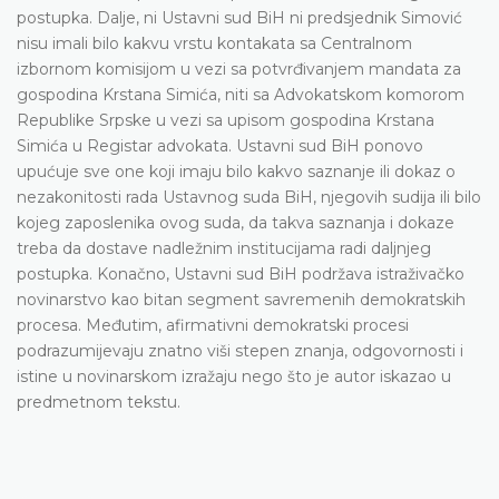
postupka. Dalje, ni Ustavni sud BiH ni predsjednik Simović
nisu imali bilo kakvu vrstu kontakata sa Centralnom
izbornom komisijom u vezi sa potvrđivanjem mandata za
gospodina Krstana Simića, niti sa Advokatskom komorom
Republike Srpske u vezi sa upisom gospodina Krstana
Simića u Registar advokata. Ustavni sud BiH ponovo
upućuje sve one koji imaju bilo kakvo saznanje ili dokaz o
nezakonitosti rada Ustavnog suda BiH, njegovih sudija ili bilo
kojeg zaposlenika ovog suda, da takva saznanja i dokaze
treba da dostave nadležnim institucijama radi daljnjeg
postupka. Konačno, Ustavni sud BiH podržava istraživačko
novinarstvo kao bitan segment savremenih demokratskih
procesa. Međutim, afirmativni demokratski procesi
podrazumijevaju znatno viši stepen znanja, odgovornosti i
istine u novinarskom izražaju nego što je autor iskazao u
predmetnom tekstu.