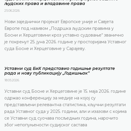
људских права и владавине права
25.06.2026.
Нови заједнички пројекат Европске уније и Савјета
Европе под називом „Подршка људским правима у
Босни и Херцеговини кроз уставно судовање“ званично
је покренут 25. јуна 2026. године у просторијама Уставног
суда Босне и Херцеговине у Сарајеву.
Уставни суд БиХ представио годишње резултате
рада и нову публикацију „Годишњак“
18.05.2026.
Уставни суд Босне и Херцеговине је 15. маја 2026. године
одржао конференцију за медије на којој су
представљени релевантна статистика, кључни резултати
рада Уставног суда у 2025. години, али и изазови с којима
се Уставни суд суочава посљедњих година, нарочито
због непопуњености судијског састава