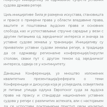
судова држава регије.
Циљ иницијативе била је размјена искустава, становишта
и праксе о примјени права у области владавине права,
заштите и поштовања људских права и основних
слобода, као и успостављање стручне сарадње у вези с
другим питањима од заједничког интереса и значаја за
уставне судове земаља у транзицији. Иницијативу су
прихватили уставни судови земаља регије, а традиција
да се одржавају регионалне конференције/округли
столови, сваки пут с другом темом од заједничког
интереса, одвија се у континуитету.
Данашња Конференција, уз мноштво изложених
квалитетних презентација/реферата о теми
Конференције и дискусија која је услиједила, освијетлила
је питање утицаја одлука Европског суда за људска
права на праксу и стандарде националних уставних
судова у регији с различитих аспеката, али с настојањем
да се успостави доктринарни приступ овом изузетно