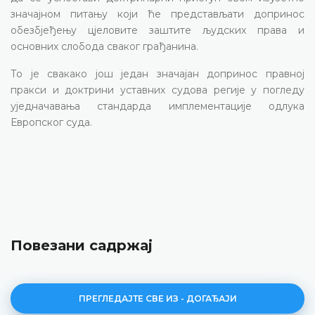
значајном питању који ће представљати допринос
обезбјеђењу цјеловите заштите људских права и
основних слобода сваког грађанина.
То је свакако још један значајан допринос правној
пракси и доктрини уставних судова регије у погледу
уједначавања стандарда имплементације одлука
Европског суда.
Повезани садржај
ПРЕГЛЕДАЈТЕ СВЕ ИЗ - ДОГАЂАЈИ