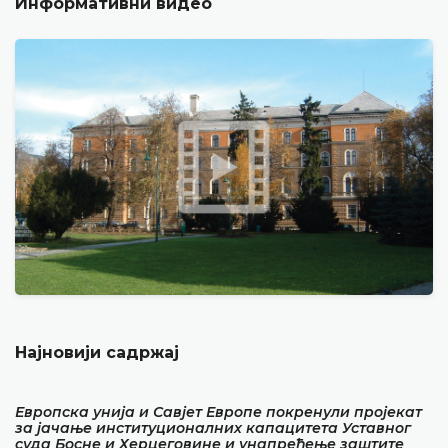
Информативни видео
Најновији садржај
Европска унија и Савјет Европе покренули пројекат
за јачање институционалних капацитета Уставног
суда Босне и Херцеговине и унапређење заштите