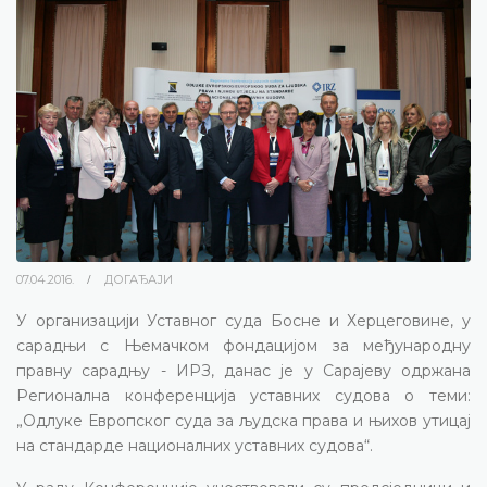
07.04.2016.
ДОГАЂАЈИ
У организацији Уставног суда Босне и Херцеговине, у
сарадњи с Њемачком фондацијом за међународну
правну сарадњу - ИРЗ, данас је у Сарајеву одржана
Регионална конференција уставних судова о теми:
„Одлуке Европског суда за људска права и њихов утицај
на стандарде националних уставних судова“.