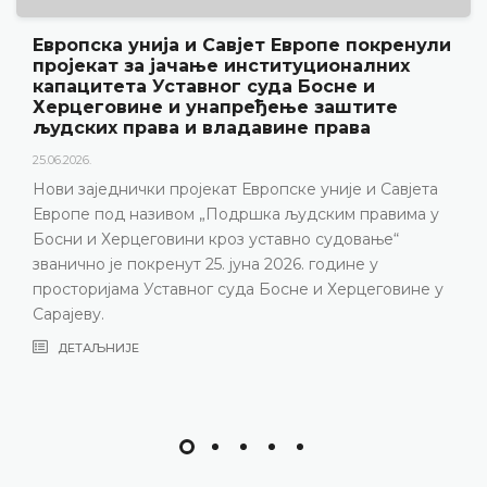
окренули
Уставни суд БиХ представио год
лних
резултате рада и нову публикациј
и
„Годишњак“
ите
18.05.2026.
Уставни суд Босне и Херцеговине је 15. мај
године одржао конференцију за медије на 
 Савјета
представљени релевантна статистика, кљ
равима у
резултати рада Уставног суда у 2025. годин
ње“
изазови с којима се Уставни суд суочава 
у
година, нарочито због непопуњености суд
еговине у
састава
ДЕТАЉНИЈЕ