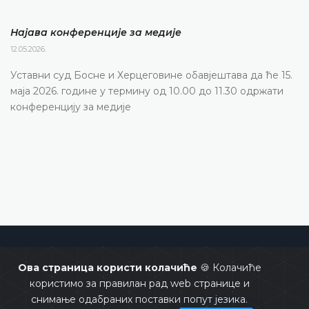
Најава конференције за медије
12.05.2026.
Уставни суд Босне и Херцеговине обавјештава да ће 15.
маја 2026. године у термину од 10.00 до 11.30 одржати
конференцију за медије
Уставни суд Босне и Херцеговине
Ова страница користи колачиће
🍪 Колачиће
користимо за правилан рад web странице и
снимање одабраних поставки попут језика.