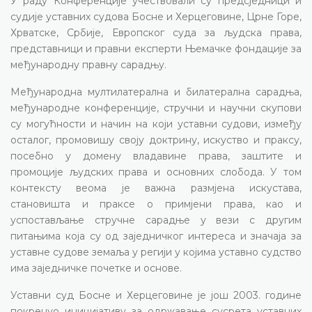
У раду Конференције учествовали су предсједници и
судије уставних судова Босне и Херцеговине, Црне Горе,
Хрватске, Србије, Европског суда за људска права,
представници и правни експерти Њемачке фондације за
међународну правну сарадњу.
Међународна мултилатерална и билатерална сарадња,
међународне конференције, стручни и научни скупови
су могућности и начин на који уставни судови, између
осталог, промовишу своју доктрину, искуство и праксу,
посебно у домену владавине права, заштите и
промоције људских права и основних слобода. У том
контексту веома је важна размјена искустава,
становишта и праксе о примјени права, као и
успостављање стручне сарадње у вези с другим
питањима која су од заједничког интереса и значаја за
уставне судове земаља у регији у којима уставно судство
има заједничке почетке и основе.
Уставни суд Босне и Херцеговине је још 2003. године
покренуо иницијативу за одржавање сусрета уставних