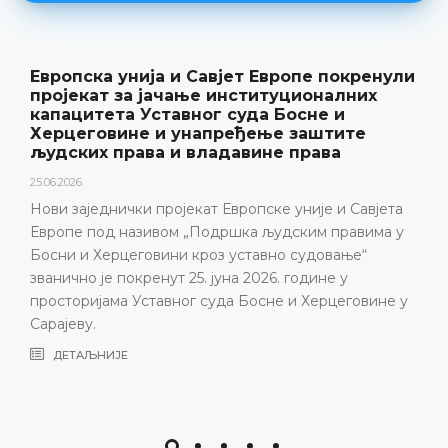
јет Европе покренули
Уставни суд БиХ пре
нституционалних
резултате рада и нов
суда Босне и
„Годишњак“
еђење заштите
18.05.2026.
давине права
Уставни суд Босне и Херцего
године одржао конференцију
вропске уније и Савјета
представљени релевантна 
шка људским правима у
резултати рада Уставног суд
 уставно судовање“
изазови с којима се Устав
на 2026. године у
година, нарочито због неп
а Босне и Херцеговине у
састава
ДЕТАЉНИЈЕ