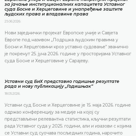
за јачање институционалних капацитета Уставног
суда Босне и Херцеговине и унапређење заштите
људских права и владавине права
25.06.2026.
Нови заједнички пројекат Европске уније и Савјета
Европе под називом „Подршка људским правима у
Босни и Херцеговини кроз уставно судовање“ званично
је покренут 25. јуна 2026. године у просторијама Уставног
суда Босне и Херцеговине у Сарајеву.
Уставни суд БиХ представио годишње резултате
рада и нову публикацију „Годишњак“
18.05.2026.
Уставни суд Босне и Херцеговине је 15. маја 2026. године
одржао конференцију за медије на којој су
представљени релевантна статистика, кључни резултати
рада Уставног суда у 2025. години, али и изазови с којима
се Уставни суд суочава посљедњих година, нарочито