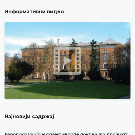
Информативни видео
Најновији садржај
Европска унија и Савјет Европе покренули пројекат