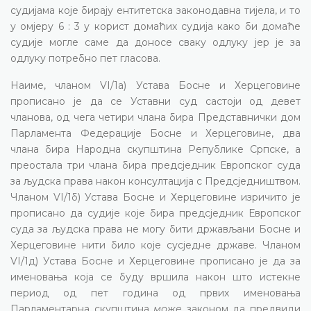
судијама које бирају ентитетска законодавна тијела, и то
у омјеру 6 : 3 у корист домаћих судија како би домаће
судије могле саме да доносе сваку одлуку јер је за
одлуку потребно пет гласова.
Наиме, чланом VI/1а) Устава Босне и Херцеговине
прописано је да се Уставни суд састоји од девет
чланова, од чега четири члана бира Представнички дом
Парламента Федерације Босне и Херцеговине, два
члана бира Народна скупштина Републике Српске, а
преостала три члана бира предсједник Европског суда
за људска права након консултација с Предсједништвом.
Чланом VI/1б) Устава Босне и Херцеговине изричито је
прописано да судије које бира предсједник Европског
суда за људска права не могу бити држављани Босне и
Херцеговине нити било које сусједне државе. Чланом
VI/1д) Устава Босне и Херцеговине прописано је да за
именовања која се буду вршила након што истекне
период од пет година од првих именовања
Парламентарна скупштина
може
законом да предвиди