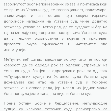
забринутост због непримјерених изјава и притисака који
се врше на Уставни суд, те позвао јавност, политичаре,
аналитичаре и све остале који својим изјавама
доприносе нападима на Уставни суд, чиме додатно
отежавају услове за његов рад, да се суздрже и бар на
тај начин дају свој допринос настојањима Уставног суда
да у тешким околностима у којима је присиљен
дјеловати очува ефикасност и интегритет ове
институције.
Међутим, већ данас појединци истичу како не постоји
храброст да се одреди рок за одлазак „странаца“ из
Уставног суда. Захтјев за одређивање рока за одлазак
међународних судија из Уставног суда Уставни суд
доживљава као атак на Уставни суд и поновно
отежавање његовог рада, јер напад на једног члана
Уставног суда јесте напад на цијели Уставни суд.
Према Уставу Босне и Херцеговине, међународне
судије су чланови Уставног суда равноправно са