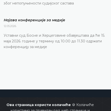
због непопуњености судијског састава
Најава конференције за медије
12.05.2026.
Уставни суд Босне и Херцеговине обавјештава да ће 15.
маја 2026. године у термину од 10.00 до 11.30 одржати
конференцију за медије
Уставни суд Босне и Херцеговине
Ова страница користи колачиће
🍪 Колачиће
користимо за правилан рад web странице и