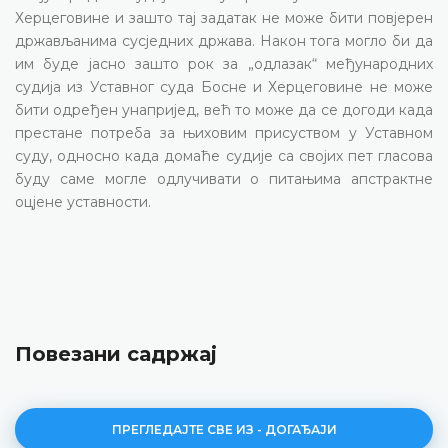
Херцеговине и зашто тај задатак не може бити повјерен
држављанима сусједних држава. Након тога могло би да
им буде јасно зашто рок за „одлазак“ међународних
судија из Уставног суда Босне и Херцеговине не може
бити одређен унапријед, већ то може да се догоди када
престане потреба за њиховим присуством у Уставном
суду, односно када домаће судије са својих пет гласова
буду саме могле одлучивати о питањима апстрактне
оцјене уставности.
Повезани садржај
ПРЕГЛЕДАЈТЕ СВЕ ИЗ - ДОГАЂАЈИ