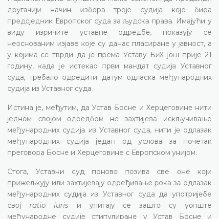
другачији начин избора троје судија које бира
предсједник Европског суда за људска права. Имајући у
виду изричите уставне одредбе, показују се
неоснованим изјаве које су данас пласиране у јавност, а
у којима се тврди да је према Уставу БиХ још прије 21
годину, када је истекао први мандат судија Уставног
суда, требало одредити датум одласка међународних
судија из Уставног суда.
Истина је, међутим, да Устав Босне и Херцеговине нити
једном својом одредбом не захтијева искључивање
међународних судија из Уставног суда, нити је одлазак
међународних судија један од услова за почетак
преговора Босне и Херцеговине с Европском унијом.
Стога, Уставни суд поново позива све оне који
прижељкују или захтијевају одређивање рока за одлазак
међународних судија из Уставног суда да употријебе
свој
ratio iuris
и упитају се зашто су уопште
међународне судије стипулиране у Устав Босне и