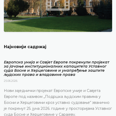
Најновији садржај
Европска унија и Савјет Европе покренули пројекат
за јачање институционалних капацитета Уставног
суда Босне и Херцеговине и унапређење заштите
људских права и владавине права
25.06.2026.
Нови заједнички пројекат Европске уније и Савјета
Европе под називом „Подршка људским правима у
Босни и Херцеговини кроз уставно судовање“ званично
је покренут 25. јуна 2026. године у просторијама Уставног
суда Босне и Херцеговине у Сарајеву.