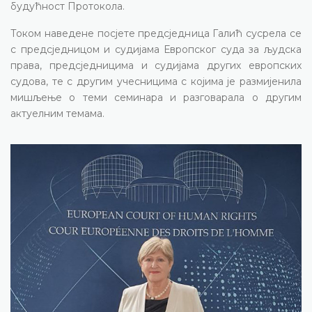
будућност Протокола.
Током наведене посјете предсједница Галић сусрела се
с предсједницом и судијама Европског суда за људска
права, предсједницима и судијама других европских
судова, те с другим учесницима с којима је размијенила
мишљење о теми семинара и разговарала о другим
актуелним темама.