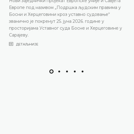
ки пројекат Европске уније и Савјета
представљени
азивом „Подршка људским правима у
резултати рад
еговини кроз уставно судовање“
изазови с кој
кренут 25. јуна 2026. године у
година, наро
 Уставног суда Босне и Херцеговине у
састава
ДЕТАЉНИЈЕ