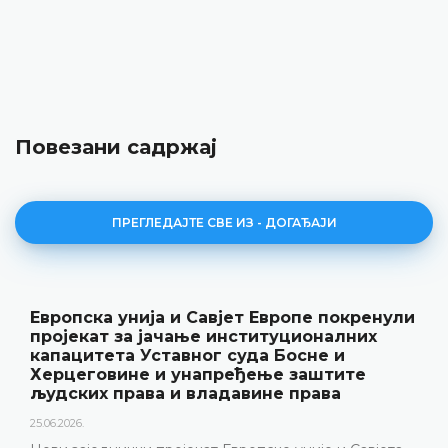
Повезани садржај
ПРЕГЛЕДАЈТЕ СВЕ ИЗ - ДОГАЂАЈИ
нија и Савјет Европе покренули
Уставни с
а јачање институционалних
резултате 
 Уставног суда Босне и
„Годишњак
не и унапређење заштите
18.05.2026.
ава и владавине права
Уставни суд Б
године одржао