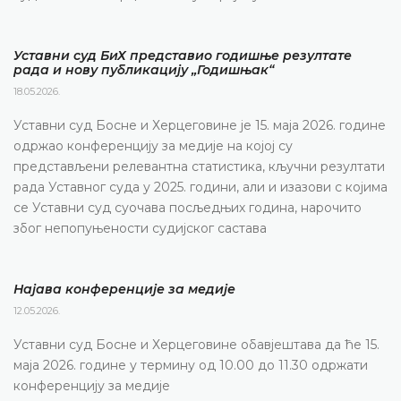
Уставни суд БиХ представио годишње резултате
рада и нову публикацију „Годишњак“
18.05.2026.
Уставни суд Босне и Херцеговине је 15. маја 2026. године
одржао конференцију за медије на којој су
представљени релевантна статистика, кључни резултати
рада Уставног суда у 2025. години, али и изазови с којима
се Уставни суд суочава посљедњих година, нарочито
због непопуњености судијског састава
Најава конференције за медије
12.05.2026.
Уставни суд Босне и Херцеговине обавјештава да ће 15.
маја 2026. године у термину од 10.00 до 11.30 одржати
конференцију за медије