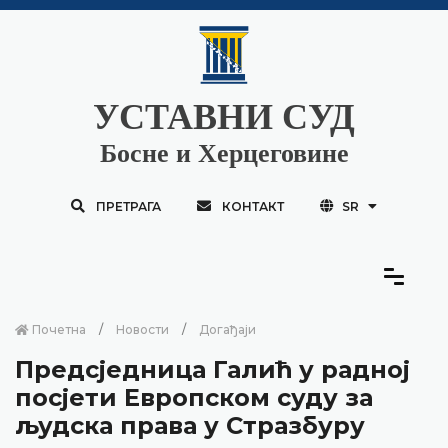
УСТАВНИ СУД
Босне и Херцеговине
ПРЕТРАГА
КОНТАКТ
SR
Почетна
Новости
Догађаји
Предсједница Галић у радној
посјети Европском суду за
људска права у Стразбуру