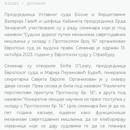
16.10.2023.
ДОГАЂАЈИ
Предсједница Уставног суда Босне и Херцеговине
Валерија Галић и шефица Кабинета предсједника Ерда
Зачирагић учествовале су у раду семинара који је под
називом “Судски дијалог путем механизма савјетодавних
мишљења у складу с Протоколом број 16” организовао
Европски суд за људска права. Семинар је одржан 13.
октобра 2023. године у Европском суду у Стразбуру.
Семинар су отвориле Síofra O’Leary, предсједница
Европског суда, и Марија Пејчиновић Бурић, генералнa
секретарка Савјета Европе. Организован је у оквиру
двије сесије. Прва сесија је била под називом “Различите
перспективе приступа Протоколу бр. 16”, а друга под
називом “Конкретне лекције научене из првог поступка у
складу с Протоколом бр. 16.” Циљ семинара био је да се,
пет година касније, оцијени како функционише
механизам савјетодавних мишљења, да се елаборирају
смјернице које се дају судовима те да се планира