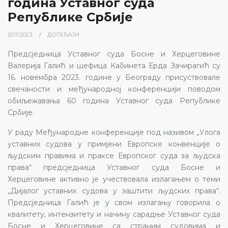
година Уставног суда
Републике Србије
20.11.2023.
ДОГАЂАЈИ
Предсједница Уставног суда Босне и Херцеговине
Валерија Галић и шефица Кабинета Ерда Зачирагић су
16. новембра 2023. године у Београду присуствовале
свечаности и међународној конференцији поводом
обиљежавања 60 година Уставног суда Републике
Србије.
У раду Међународне конференције под називом „Улога
уставних судова у примјени Европске конвенције о
људским правима и праксе Европског суда за људска
права“ предсједница Уставног суда Босне и
Херцеговине активно је учествовала излагањем о теми
„Дијалог уставних судова у заштити људских права“.
Предсједница Галић је у свом излагању говорила о
квалитету, интензитету и начину сарадње Уставног суда
Босне и Херцеговине са страним судовима и