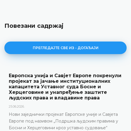
Повезани садржај
ПРЕГЛЕДАЈТЕ СВЕ ИЗ - ДОГАЂАЈИ
Уставни суд БиХ представио годишње
резултате рада и нову публикацију
„Годишњак“
18.05.2026.
Уставни суд Босне и Херцеговине је 15. маја 2026.
године одржао конференцију за медије на којој су
представљени релевантна статистика, кључни
резултати рада Уставног суда у 2025. години, али и
изазови с којима се Уставни суд суочава посљедњих