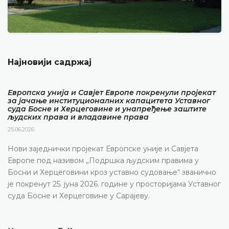
Најновији садржај
Европска унија и Савјет Европе покренули пројекат
за јачање институционалних капацитета Уставног
суда Босне и Херцеговине и унапређење заштите
људских права и владавине права
25.06.2026.
Нови заједнички пројекат Европске уније и Савјета
Европе под називом „Подршка људским правима у
Босни и Херцеговини кроз уставно судовање“ званично
је покренут 25. јуна 2026. године у просторијама Уставног
суда Босне и Херцеговине у Сарајеву.