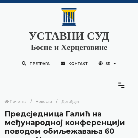
УСТАВНИ СУД
Босне и Херцеговине
ПРЕТРАГА
КОНТАКТ
SR
Почетна
Новости
Догађаји
Предсједница Галић на
међународној конференцији
поводом обиљежавања 60