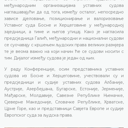
међународним организацијама уставних судова
наглашавајући да од тога, између осталог, непосредно
зависе дјеловање, позиционирање и валоризовање
Уставног суда Босне и Херцеговине у међународној
заједници, а тиме и његов утицај. Како је нагласила
предсједница Галић, међународни и национални судови
се суочавају с кршењем људских права великих размјера
те је веома важно на који начин ће се судови носити с
тим. Дијалог између судова је један од њих.
У раду Конференције, осим представника уставних
судова из Босне и Херцеговине, учествовали су и
предсједници и судије уставних судова Албаније,
Аустрије, Азербејџана, Бугарске, Естоније, Јерменије,
Мађарске, Молдавије, Савезне Републике Њемачке,
Сјеверне Македоније, Словачке Републике, Хрватске,
Црне Горе, као и представници Савјета Европе и судије
Европског суда за људска права.