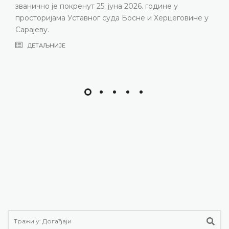
година, нарочито због непопуњености судијског
састава
ДЕТАЉНИЈЕ