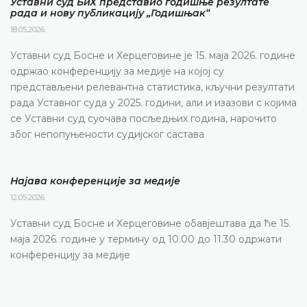
Уставни суд БиХ представио годишње резултате
рада и нову публикацију „Годишњак“
18.05.2026.
Уставни суд Босне и Херцеговине је 15. маја 2026. године
одржао конференцију за медије на којој су
представљени релевантна статистика, кључни резултати
рада Уставног суда у 2025. години, али и изазови с којима
се Уставни суд суочава посљедњих година, нарочито
због непопуњености судијског састава
Најава конференције за медије
12.05.2026.
Уставни суд Босне и Херцеговине обавјештава да ће 15.
маја 2026. године у термину од 10.00 до 11.30 одржати
конференцију за медије