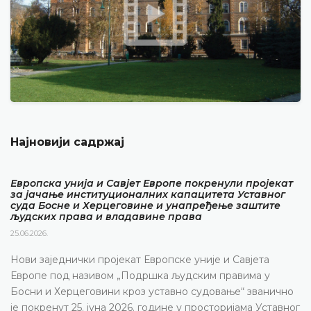
Најновији садржај
Европска унија и Савјет Европе покренули пројекат
за јачање институционалних капацитета Уставног
суда Босне и Херцеговине и унапређење заштите
људских права и владавине права
25.06.2026.
Нови заједнички пројекат Европске уније и Савјета
Европе под називом „Подршка људским правима у
Босни и Херцеговини кроз уставно судовање“ званично
је покренут 25. јуна 2026. године у просторијама Уставног