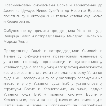
Новоименовани омбудсмени Босне и Херцеговине др
Јасминка Џумхур, Нивес Јукић и др Невенко Врањеш
посјетили су 11. октобра 2022. године Уставни суд Босне
и Херцеговине.
Омбудсмене су примили предсједница Уставног суда
Валерија Галић и потпредсједници Миодраг Симовић и
Мирсад Ћеман.
Предсједница Галић и потпредсједници Симовић и
Ћеман су омбудсменима презентовали чињенице о
уставном положају, организацији и функционисању
Уставног суда, о апелационој и апстрактној надлежности,
као и релевантне статистичке податке о раду Уставног
суда БиХ. Саговорници су се у разговору осврнули и на
мјесто и улогу Уставног суда БиХ у уставноправној
структури Босне и Херцеговине, на значај одлука
Уставног суда БиХ у правном систему Босне и
Херцеговине, као и на значај њихове имплементације.
Наглашена је воља и спремност за унапређење