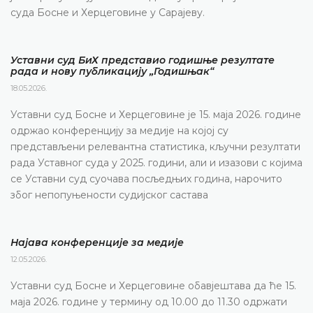
суда Босне и Херцеговине у Сарајеву.
Уставни суд БиХ представио годишње резултате
рада и нову публикацију „Годишњак“
18.05.2026.
Уставни суд Босне и Херцеговине је 15. маја 2026. године
одржао конференцију за медије на којој су
представљени релевантна статистика, кључни резултати
рада Уставног суда у 2025. години, али и изазови с којима
се Уставни суд суочава посљедњих година, нарочито
због непопуњености судијског састава
Најава конференције за медије
12.05.2026.
Уставни суд Босне и Херцеговине обавјештава да ће 15.
маја 2026. године у термину од 10.00 до 11.30 одржати