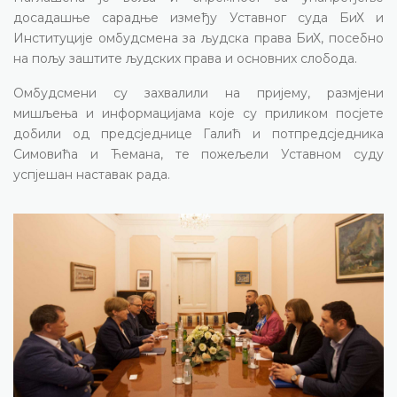
досадашње сарадње између Уставног суда БиХ и
Институције омбудсмена за људска права БиХ, посебно
на пољу заштите људских права и основних слобода.
Омбудсмени су захвалили на пријему, размјени
мишљења и информацијама које су приликом посјете
добили од предсједнице Галић и потпредсједника
Симовића и Ћемана, те пожељели Уставном суду
успјешан наставак рада.