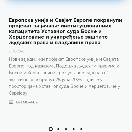
Европска унија и Савјет Европе покренули
пројекат за јачање институционалних
капацитета Уставног суда Босне и
Херцеговине и унапређење заштите
људских права и владавине права
25.06.2026.
Нови заједнички пројекат Европске уније и Савјета
Европе под називом „Подршка људским правима у
Босни и Херцеговини кроз уставно судовање“
званично је покренут 25. јуна 2026. године у
просторијама Уставног суда Босне и Херцеговине у
Сарајеву.
ДЕТАЉНИЈЕ