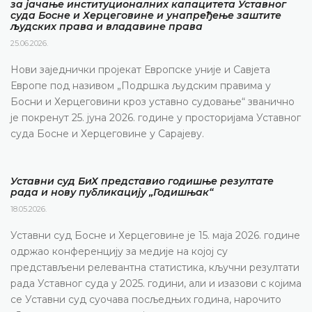
за јачање институционалних капацитета Уставног
суда Босне и Херцеговине и унапређење заштите
људских права и владавине права
25.06.2026.
Нови заједнички пројекат Европске уније и Савјета
Европе под називом „Подршка људским правима у
Босни и Херцеговини кроз уставно судовање“ званично
је покренут 25. јуна 2026. године у просторијама Уставног
суда Босне и Херцеговине у Сарајеву.
Уставни суд БиХ представио годишње резултате
рада и нову публикацију „Годишњак“
18.05.2026.
Уставни суд Босне и Херцеговине је 15. маја 2026. године
одржао конференцију за медије на којој су
представљени релевантна статистика, кључни резултати
рада Уставног суда у 2025. години, али и изазови с којима
се Уставни суд суочава посљедњих година, нарочито