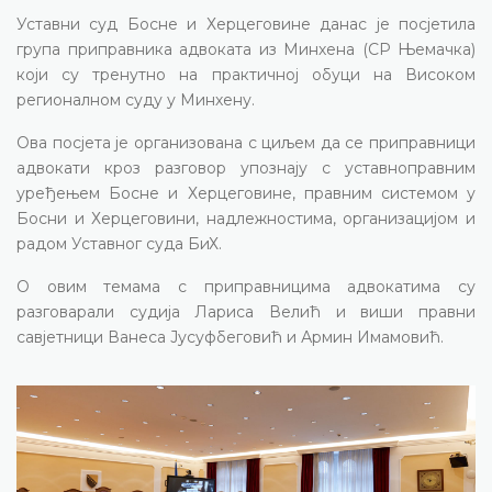
Уставни суд Босне и Херцеговине данас је посјетила
група приправника адвоката из Минхена (СР Њемачка)
који су тренутно на практичној обуци на Високом
регионалном суду у Минхену.
Ова посјета је организована с циљем да се приправници
адвокати кроз разговор упознају с уставноправним
уређењем Босне и Херцеговине, правним системом у
Босни и Херцеговини, надлежностима, организацијом и
радом Уставног суда БиХ.
О овим темама с приправницима адвокатима су
разговарали судија Лариса Велић и виши правни
савјетници Ванеса Јусуфбеговић и Армин Имамовић.