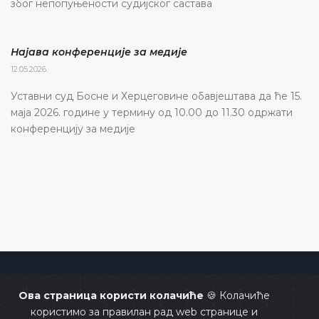
због непопуњености судијског састава
Најава конференције за медије
12.05.2026.
Уставни суд Босне и Херцеговине обавјештава да ће 15.
маја 2026. године у термину од 10.00 до 11.30 одржати
конференцију за медије
Уставни суд Босне и Херцеговине
Ова страница користи колачиће
🍪 Колачиће
користимо за правилан рад web странице и