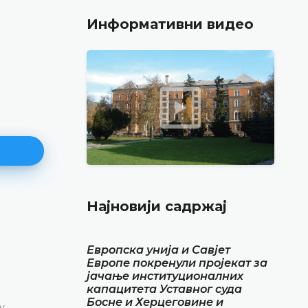
Информативни видео
Најновији садржај
Најава конференције за медиј
12.05.2026.
Европска унија и Савјет
Уставни суд Босне и Херцеговине обавјештава
Европе покренули пројекат за
маја 2026. године у термину од 10.00 до 11.30
јачање институционалних
капацитета Уставног суда
конференцију за медије
Босне и Херцеговине и
у