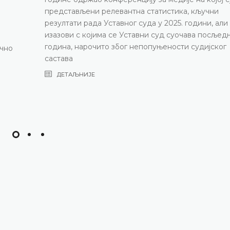
представљени релевантна статистика, кључни
резултати рада Уставног суда у 2025. години, али
изазови с којима се Уставни суд суочава посљед
година, нарочито због непопуњености судијског
ично
састава
ДЕТАЉНИЈЕ