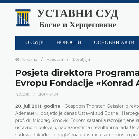
УСТАВНИ СУД
Босне и Херцеговине
О СУДУ
НОВОСТИ
ОСНОВНИ АКТИ
Почетна
Новости
Догађаји
Posjeta direktora Programa
Evropu Fondacije «Konrad
19.07.2011.
ДОГАЂАЈИ
20. juli 2011. godine
- Gospodin Thorsten Geissler, direk
Adenauer», posjetio je danas Ustavni sud Bosne i Herceg
prof. dr. Miodrag Simović. Tokom sastanka razmijenjene su
ustavnom položaju, nadležnostima i rezultatima rada Ust
sudova. Također je naglašena obostrana spremnost u preduz