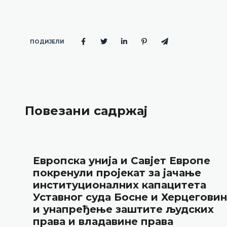
ПОДИЈЕЛИ
Повезани садржај
Европска унија и Савјет Европе
покренули пројекат за јачање
институционалних капацитета
Уставног суда Босне и Херцегови
и унапређење заштите људских
права и владавине права