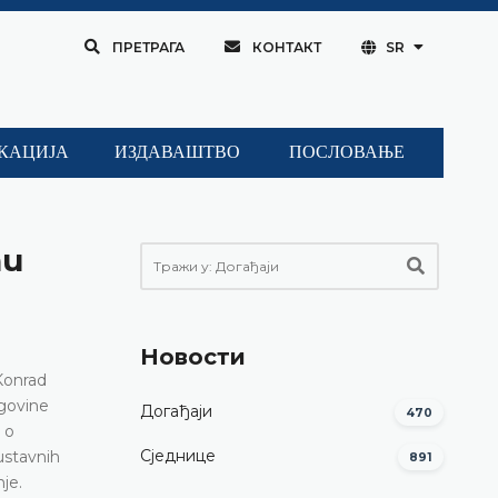
ПРЕТРАГА
КОНТАКТ
SR
КАЦИЈА
ИЗДАВАШТВО
ПОСЛОВАЊЕ
nu
Новости
Konrad
egovine
Догађаји
470
 o
Сједнице
ustavnih
891
je.