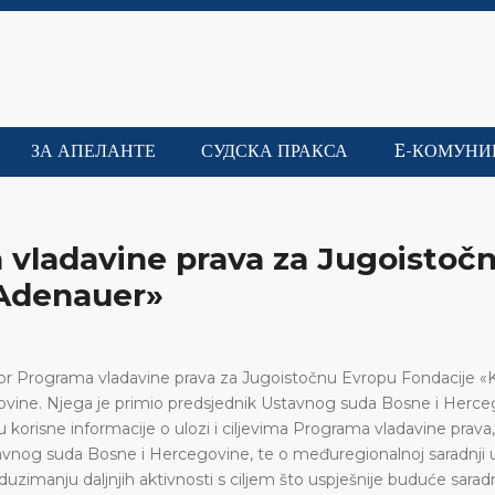
ЗА АПЕЛАНТЕ
СУДСКА ПРАКСА
E-КОМУНИ
 vladavine prava za Jugoistoč
 Adenauer»
tor Programa vladavine prava za Jugoistočnu Evropu Fondacije «
ovine. Njega je primio predsjednik Ustavnog suda Bosne i Herc
 korisne informacije o ulozi i ciljevima Programa vladavine prava,
avnog suda Bosne i Hercegovine, te o međuregionalnoj saradnji 
imanju daljnjih aktivnosti s ciljem što uspješnije buduće saradn