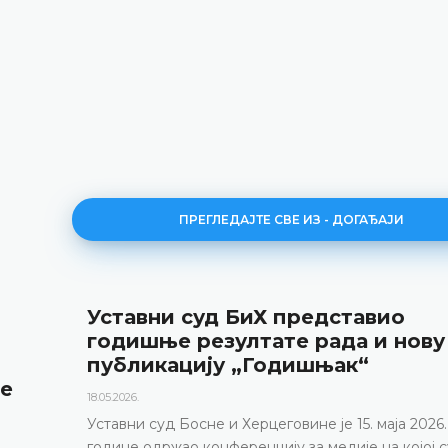
ПРЕГЛЕДАЈТЕ СВЕ ИЗ - ДОГАЂАЈИ
Уставни суд БиХ представио
годишње резултате рада и нову
публикацију „Годишњак“
не
18.05.2026.
Уставни суд Босне и Херцеговине је 15. маја 2026.
године одржао конференцију за медије на којој с