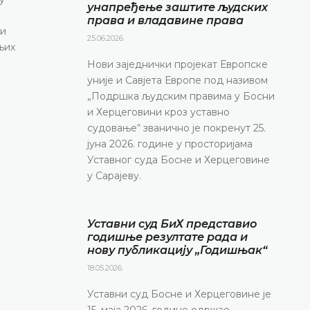
ДЕТАЉНИЈЕ
унапређење заштите људских
права и владавине права
 и
25.06.2026.
њих
Нови заједнички пројекат Европске
уније и Савјета Европе под називом
„Подршка људским правима у Босни
и Херцеговини кроз уставно
судовање“ званично је покренут 25.
јуна 2026. године у просторијама
Уставног суда Босне и Херцеговине
у Сарајеву.
Уставни суд БиХ представио
годишње резултате рада и
нову публикацију „Годишњак“
18.05.2026.
Уставни суд Босне и Херцеговине је
15. маја 2026. године одржао