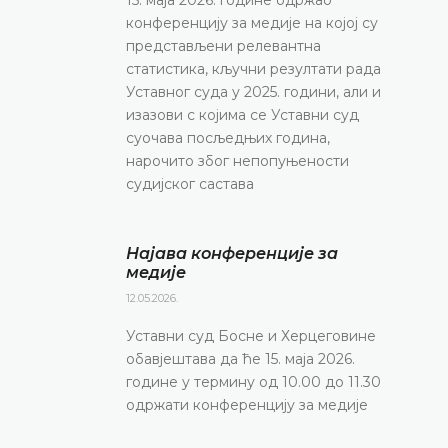
конференцију за медије на којој су
представљени релевантна
статистика, кључни резултати рада
Уставног суда у 2025. години, али и
изазови с којима се Уставни суд
суочава посљедњих година,
нарочито због непопуњености
судијског састава
Најава конференције за
медије
12.05.2026.
Уставни суд Босне и Херцеговине
обавјештава да ће 15. маја 2026.
године у термину од 10.00 до 11.30
одржати конференцију за медије