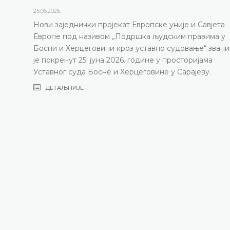
25.06.2026.
Нови заједнички пројекат Европске уније и Савјета
Европе под називом „Подршка људским правима у
Босни и Херцеговини кроз уставно судовање“ зван
је покренут 25. јуна 2026. године у просторијама
Уставног суда Босне и Херцеговине у Сарајеву.
ДЕТАЉНИЈЕ