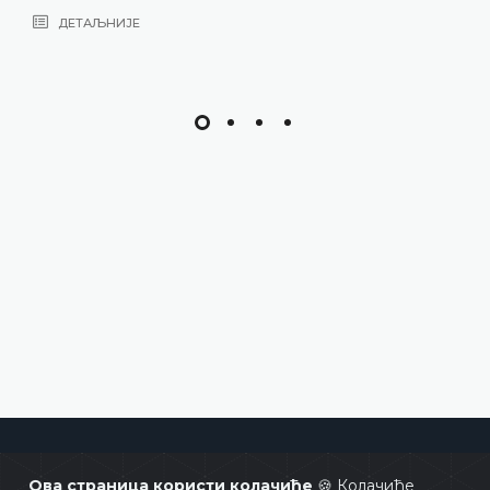
ДЕТАЉНИЈЕ
Уставни суд Босне и Херцеговине
Ова страница користи колачиће
🍪 Колачиће