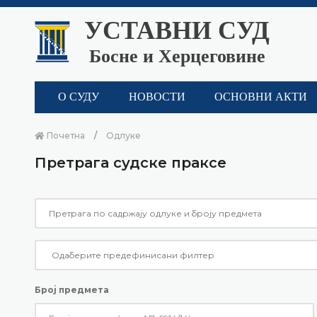
УСТАВНИ СУД
Босне и Херцеговине
О СУДУ
НОВОСТИ
ОСНОВНИ АКТИ
Почетна
Одлуке
Претрага судске праксе
Број предмета