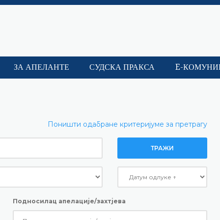
ЗА АПЕЛАНТЕ
СУДСКА ПРАКСА
E-КОМУНИ
Поништи одабране критеријуме за претрагу
ТРАЖИ
Подносилац апелације/захтјева