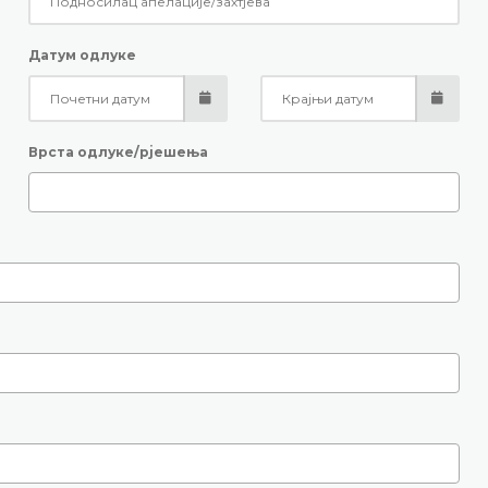
Датум одлуке
Врста одлуке/рјешења