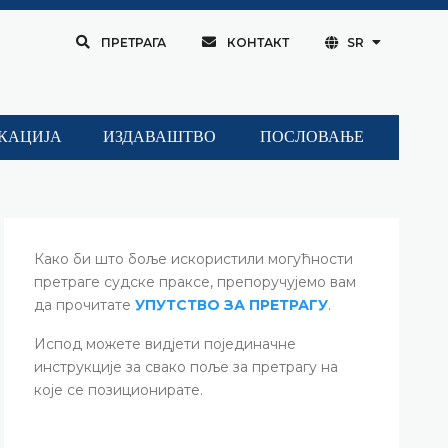
ПРЕТРАГА
КОНТАКТ
SR
КАЦИЈА
ИЗДАВАШТВО
ПОСЛОВАЊЕ
Како би што боље искористили могућности
претраге судске праксе, препоручујемо вам
да прочитате
УПУТСТВО ЗА ПРЕТРАГУ
.
Испод можете видјети појединачне
инструкције за свако поље за претрагу на
које се позиционирате.