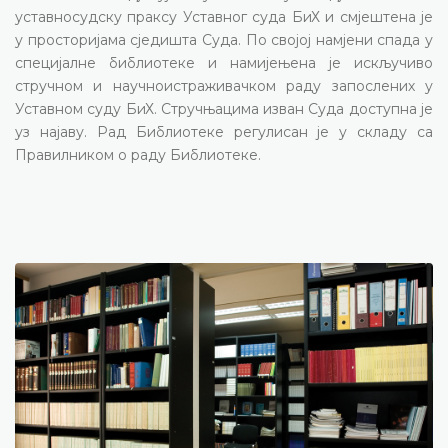
уставносудску праксу Уставног суда БиХ и смјештена је
у просторијама сједишта Суда. По својој намјени спада у
специјалне библиотеке и намијењена је искључиво
стручном и научноистраживачком раду запослених у
Уставном суду БиХ. Стручњацима изван Суда доступна је
уз најаву. Рад Библиотеке регулисан је у складу са
Правилником о раду Библиотеке.