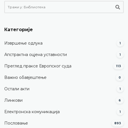
Категорије
Извршење одлука
1
Апстрактна оцјена уставности
1
Преглед праксе Европског суда
113
Важно обавјештење
0
Остали акти
1
Линкови
6
Електронска комуникација
1
Пословање
893