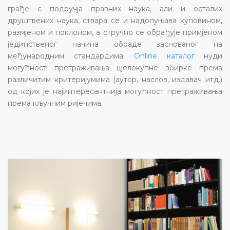
грађе с подручја правних наука, али и осталих
друштвених наука, ствара се и надопуњава куповином,
размјеном и поклоном, а стручно се обрађује примјеном
јединственог начина обраде заснованог на
међународним стандардима.
Online каталог
нуди
могућност претраживања цјелокупне збирке према
различитим критеријумима (аутор, наслов, издавач итд.)
од којих је најинтересантнија могућност претраживања
према кључним ријечима.