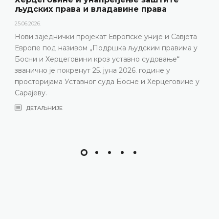
људских права и владавине права
25.06.2026.
Нови заједнички пројекат Европске уније и Савјета
Европе под називом „Подршка људским правима у
Босни и Херцеговини кроз уставно судовање“
званично је покренут 25. јуна 2026. године у
просторијама Уставног суда Босне и Херцеговине у
Сарајеву.
ДЕТАЉНИЈЕ