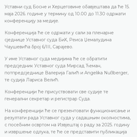
Уставни суд Босне и Херцеговине обавјештава да ће 15.
маја 2026. године у термину од 10.00 до 11.30 одржати
конференцију за медије.
Конференција ће се одржати у сали за пленарне
сједнице Уставног суда БиХ, Реиса Џемалудина
Чаушевића број 6/III, Сарајево.
У име Уставног суда медијима ће се обратити
предсједник Уставног суда Мирсад Ћеман,
потпредсједнице Валерија Галић и Angelika Nußberger,
те судија Лариса Велић.
Конференцији ће присуствовати све судије те
генерални секретар и регистрар Суда.
На конференцији ће се презентовати функционисање и
резултати рада Уставног суда у садашњим околностима,
с посебним освртом на Извјештај о раду за 2025. годину
и извршење одлука, те ће се представити публикација