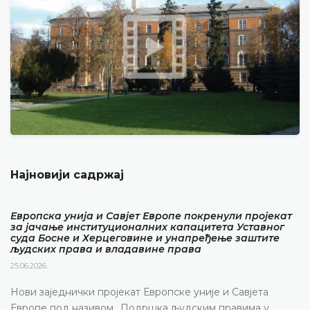
Најновији садржај
Европска унија и Савјет Европе покренули пројекат
за јачање институционалних капацитета Уставног
суда Босне и Херцеговине и унапређење заштите
људских права и владавине права
25.06.2026.
Нови заједнички пројекат Европске уније и Савјета
Европе под називом „Подршка људским правима у