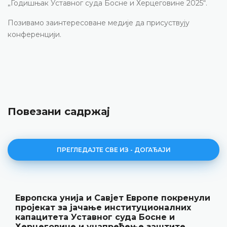
„Годишњак Уставног суда Босне и Херцеговине 2025“.
Позивамо заинтересоване медије да присуствују
конференцији.
Повезани садржај
ПРЕГЛЕДАЈТЕ СВЕ ИЗ - ДОГАЂАЈИ
Европска унија и Савјет Европе покренули
пројекат за јачање институционалних
капацитета Уставног суда Босне и
Херцеговине и унапређење заштите