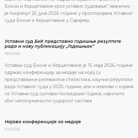
Босни и Херцеговини кроз уставно судовање“ званично
је покренут 25. јуна 2026. године у просторијама Уставног
суда Босне и Херцеговине у Сарајеву.
Уставни суд БиХ представио годишње резултате
рада и нову публикацију „Годишњак“
18.05.2026.
Уставни суд Босне и Херцеговине је 15. маја 2026. године
одржао конференцију за медије на којој су
представљени релевантна статистика, кључни резултати
рада Уставног суда у 2025. години, али и изазови с којима
се Уставни суд суочава посљедњих година, нарочито
због непопуњености судијског састава
Најава конференције за медије
12.05.2026.