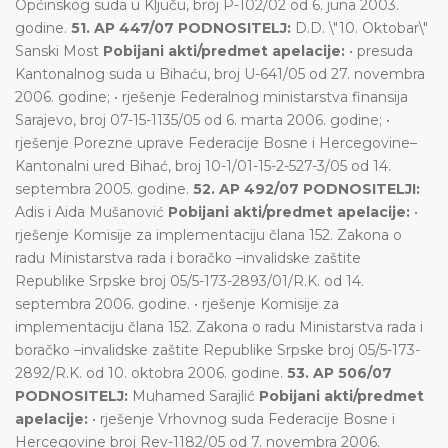
Općinskog suda u Ključu, broj P-102/02 od 6. juna 2003.
godine.
51. AP 447/07 PODNOSITELJ:
D.D. \"10. Oktobar\"
Sanski Most
Pobijani akti/predmet apelacije:
• presuda
Kantonalnog suda u Bihaću, broj U-641/05 od 27. novembra
2006. godine; • rješenje Federalnog ministarstva finansija
Sarajevo, broj 07-15-1135/05 od 6. marta 2006. godine; •
rješenje Porezne uprave Federacije Bosne i Hercegovine–
Kantonalni ured Bihać, broj 10-1/01-15-2-527-3/05 od 14.
septembra 2005. godine.
52. AP 492/07 PODNOSITELJI:
Adis i Aida Mušanović
Pobijani akti/predmet apelacije:
•
rješenje Komisije za implementaciju člana 152. Zakona o
radu Ministarstva rada i boračko –invalidske zaštite
Republike Srpske broj 05/5-173-2893/01/R.K. od 14.
septembra 2006. godine. • rješenje Komisije za
implementaciju člana 152. Zakona o radu Ministarstva rada i
boračko –invalidske zaštite Republike Srpske broj 05/5-173-
2892/R.K. od 10. oktobra 2006. godine.
53. AP 506/07
PODNOSITELJ:
Muhamed Sarajlić
Pobijani akti/predmet
apelacije:
• rješenje Vrhovnog suda Federacije Bosne i
Hercegovine broj Rev-1182/05 od 7. novembra 2006.