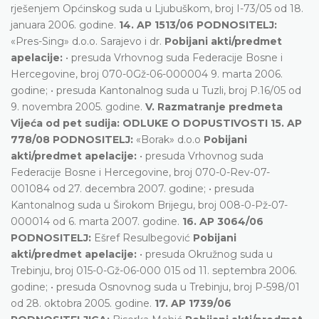
rješenjem Općinskog suda u Ljubuškom, broj I-73/05 od 18.
januara 2006. godine.
14. AP 1513/06 PODNOSITELJ:
«Pres-Sing» d.o.o. Sarajevo i dr.
Pobijani akti/predmet
apelacije:
• presuda Vrhovnog suda Federacije Bosne i
Hercegovine, broj 070-0Gž-06-000004 9. marta 2006.
godine; • presuda Kantonalnog suda u Tuzli, broj P.16/05 od
9. novembra 2005. godine.
V. Razmatranje predmeta
Vijeća od pet sudija: ODLUKE O DOPUSTIVOSTI
15. AP
778/08 PODNOSITELJ:
«Borak» d.o.o
Pobijani
akti/predmet apelacije:
• presuda Vrhovnog suda
Federacije Bosne i Hercegovine, broj 070-0-Rev-07-
001084 od 27. decembra 2007. godine; • presuda
Kantonalnog suda u Širokom Brijegu, broj 008-0-Pž-07-
000014 od 6. marta 2007. godine.
16. AP 3064/06
PODNOSITELJ:
Ešref Resulbegović
Pobijani
akti/predmet apelacije:
• presuda Okružnog suda u
Trebinju, broj 015-0-Gž-06-000 015 od 11. septembra 2006.
godine; • presuda Osnovnog suda u Trebinju, broj P-598/01
od 28. oktobra 2005. godine.
17. AP 1739/06