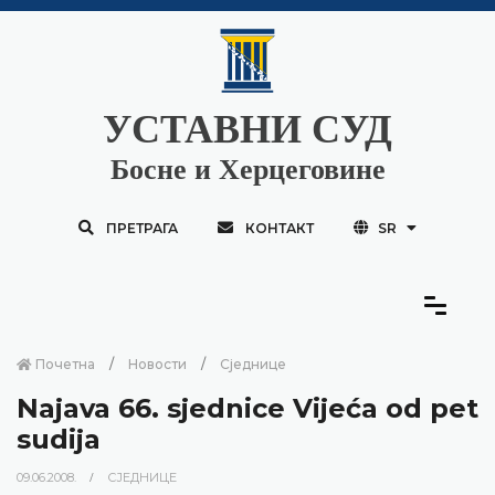
УСТАВНИ СУД
Босне и Херцеговине
ПРЕТРАГА
КОНТАКТ
SR
Почетна
Новости
Сједнице
Najava 66. sjednice Vijeća od pet
sudija
09.06.2008.
СЈЕДНИЦЕ