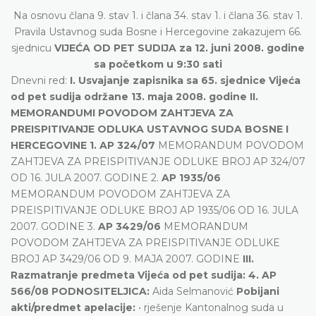
Na osnovu člana 9. stav 1. i člana 34. stav 1. i člana 36. stav 1.
Pravila Ustavnog suda Bosne i Hercegovine zakazujem 66.
sjednicu
VIJEĆA OD PET SUDIJA za 12. juni 2008. godine
sa početkom u 9:30 sati
Dnevni red:
I. Usvajanje zapisnika sa 65. sjednice Vijeća
od pet sudija održane 13. maja 2008. godine II.
MEMORANDUMI POVODOM ZAHTJEVA ZA
PREISPITIVANJE ODLUKA USTAVNOG SUDA BOSNE I
HERCEGOVINE 1. AP 324/07
MEMORANDUM POVODOM
ZAHTJEVA ZA PREISPITIVANJE ODLUKE BROJ AP 324/07
OD 16. JULA 2007. GODINE 2.
AP 1935/06
MEMORANDUM POVODOM ZAHTJEVA ZA
PREISPITIVANJE ODLUKE BROJ AP 1935/06 OD 16. JULA
2007. GODINE 3.
AP 3429/06
MEMORANDUM
POVODOM ZAHTJEVA ZA PREISPITIVANJE ODLUKE
BROJ AP 3429/06 OD 9. MAJA 2007. GODINE
III.
Razmatranje predmeta Vijeća od pet sudija:
4. AP
566/08 PODNOSITELJICA:
Aida Selmanović
Pobijani
akti/predmet apelacije:
• rješenje Kantonalnog suda u