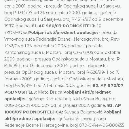
aprila 2001. godine; • presuda Općinskog suda I u Sarajevu,
broj P-1314/97 od 21. septembra 2000. godine; • rješenje
Općinskog suda I u Sarajevu, broj P-1314/97 od 6. decembra
1997. godine.
81. AP 960/07 PODNOSITELJ:
JP
«KOSMOS»
Pobijani akti/predmet apelacije:
• presuda
Vrhovnog suda Federacije Bosne i Hercegovine, broj Rev-
1432/05 od 26. decembra 2006. godine; • presuda
Kantonalnog suda u Mostaru, broj Gž-572/05 od 6. oktobra
2005. godine; • presuda Općinskog suda u Mostaru, broj P-
526/99-II od 13. decembra 2004. godine; • dopunska
presuda Općinskog suda u Mostaru, broj P-526/99-II od 7.
februara 2005. godine; • rješenje Općinskog suda u Mostaru,
broj P-526/99-II od 7. februara 2005. godine.
82. AP 970/07
PODNOSITELJ:
Mato Brzica
Pobijani akti/predmet
apelacije:
• rješenje Kantonalnog suda Široki Brijeg, broj
008-0-Gž-07-000 027 od 19. januara 2007. godine.
83. AP
1008/07 PODNOSITELJICA:
Suvada Bajramović
Pobijani
akti/predmet apelacije:
• rješenje Vrhovnog suda
Federacije Bosne i Hercegovine, broj 070-0-Rev-06-000655