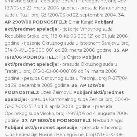
Vrhovnog suda Federacije Bosne i Hercegovine, broj Rev-
187/05 od 23. marta 2006. godine; • presuda Kantonalnog
suda u Tuzli, broj Gž-1200/03 od 22. septembra 2004.
34.
AP 2907/06 PODNOSITELJ:
Elmir Kanjić
Pobijani
akti/predmet apelacije:
• rješenje Vrhovnog suda
Republike Srpke, broj 118-0-Kž-06-000 121 od 31. jula 2006.
godine; • rješenje Okružnog suda u Istočnom Sarajevu, broj
014-0-KVL-06-000 001 od 28. marta 2006. godine.
35. AP
1618/06 PODNOSITELJ:
Ilija Gnjato
Pobijani
akti/predmet apelacije:
• presuda Okružnog suda u
Trebinju, broj 015-0-Gž-06-000109 od 14. marta 2006.
godine; • pesuda Osnovnog suda u Trebinju, broj P-277/04
od 29. decembra 2005. godine.
36. AP 1219/08
PODNOSITELJ:
Uzeir Zaimović
Pobijani akti/predmet
apelacije:
• presuda Kantonalnog suda Zenica, broj 004-0-
Gž-07-000 717 od 8. aprila 2008. godine; • presuda
Općinskog suda Visoko, broj P-973/05 od 4. augusta 2006.
godine.
37. AP 1830/06 PODNOSITELJ:
Nedžad Alagić
Pobijani akti/predmet apelacije:
• presuda Vrhovnog
suda Federacije Bosne i Hercegovine, broj 070-0-Kž-06-