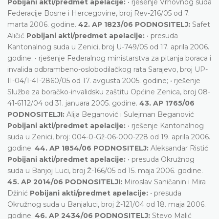
Pobijani akti/predmet apelacije:
• rješenje Vrhovnog suda
Federacije Bosne i Hercegovine, broj Rev-216/05 od 7.
marta 2006. godine.
42. AP 1823/06 PODNOSITELJ:
Safet
Aličić
Pobijani akti/predmet apelacije:
• presuda
Kantonalnog suda u Zenici, broj U-749/05 od 17. aprila 2006.
godine; • rješenje Federalnog ministarstva za pitanja boraca i
invalida odbrambeno-oslobodilačkog rata Sarajevo, broj UP-
II-04/1-41-2860/05 od 17. avgusta 2005. godine; • rješenje
Službe za boračko-invalidsku zaštitu Općine Zenica, broj 08-
41-6112/04 od 31. januara 2005. godine.
43. AP 1765/06
PODNOSITELJI:
Alija Beganović i Sulejman Beganović
Pobijani akti/predmet apelacije:
• rješenje Kantonalnog
suda u Zenici, broj: 004-0-Gž-06-000-228 od 19. aprila 2006.
godine.
44. AP 1854/06 PODNOSITELJ:
Aleksandar Ristić
Pobijani akti/predmet apelacije:
• presuda Okružnog
suda u Banjoj Luci, broj Ž-166/05 od 15. maja 2006. godine.
45. AP 2014/06 PODNOSITELJI:
Miroslav Saničanin i Mira
Džinić
Pobijani akti/predmet apelacije:
• presuda
Okružnog suda u Banjaluci, broj Ž-121/04 od 18. maja 2006.
godine.
46. AP 2434/06 PODNOSITELJ:
Stevo Malić