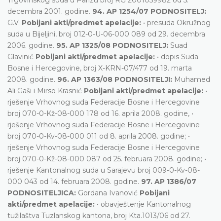
decembra 2001. godine.
94. AP 1254/07 PODNOSITELJ:
G.V.
Pobijani akti/predmet apelacije:
• presuda Okružnog
suda u Bijeljini, broj 012-0-U-06-000 089 od 29. decembra
2006. godine.
95. AP 1325/08 PODNOSITELJ:
Suad
Glavinić
Pobijani akti/predmet apelacije:
• dopis Suda
Bosne i Hercegovine, broj X-KRN-07/477 od 19. marta
2008. godine.
96. AP 1363/08 PODNOSITELJI:
Muhamed
Ali Gaši i Mirso Krasnić
Pobijani akti/predmet apelacije:
•
rješenje Vrhovnog suda Federacije Bosne i Hercegovine
broj 070-0-Kž-08-000 178 od 16. aprila 2008. godine, •
rješenje Vrhovnog suda Federacije Bosne i Hercegovine
broj 070-0-Kv-08-000 011 od 8. aprila 2008. godine; •
rješenje Vrhovnog suda Federacije Bosne i Hercegovine
broj 070-0-Kž-08-000 087 od 25. februara 2008. godine; •
rješenje Kantonalnog suda u Sarajevu broj 009-0-Kv-08-
000 043 od 14. februara 2008. godine.
97. AP 1386/07
PODNOSITELJICA:
Gordana Ivanović
Pobijani
akti/predmet apelacije:
• obavještenje Kantonalnog
tužilaštva Tuzlanskog kantona, broj Kta.1013/06 od 27.