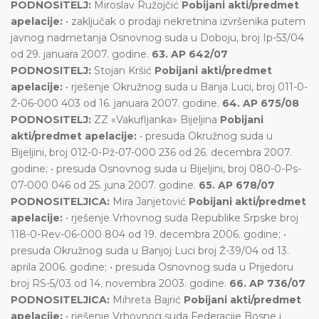
PODNOSITELJ:
Miroslav Ružojčić
Pobijani akti/predmet
apelacije:
• zaključak o prodaji nekretnina izvršenika putem
javnog nadmetanja Osnovnog suda u Doboju, broj Ip-53/04
od 29. januara 2007. godine.
63. AP 642/07
PODNOSITELJ:
Stojan Kršić
Pobijani akti/predmet
apelacije:
• rješenje Okružnog suda u Banja Luci, broj 011-0-
Ž-06-000 403 od 16. januara 2007. godine.
64. AP 675/08
PODNOSITELJ:
ZZ «Vakufljanka» Bijeljina
Pobijani
akti/predmet apelacije:
• presuda Okružnog suda u
Bijeljini, broj 012-0-Pž-07-000 236 od 26. decembra 2007.
godine; • presuda Osnovnog suda u Bijeljini, broj 080-0-Ps-
07-000 046 od 25. juna 2007. godine.
65. AP 678/07
PODNOSITELJICA:
Mira Janjetović
Pobijani akti/predmet
apelacije:
• rješenje Vrhovnog suda Republike Srpske broj
118-0-Rev-06-000 804 od 19. decembra 2006. godine; •
presuda Okružnog suda u Banjoj Luci broj Ž-39/04 od 13.
aprila 2006. godine; • presuda Osnovnog suda u Prijedoru
broj RS-5/03 od 14. novembra 2003. godine.
66. AP 736/07
PODNOSITELJICA:
Mihreta Bajrić
Pobijani akti/predmet
apelacije:
• rješenje Vrhovnog suda Federacije Bosne i