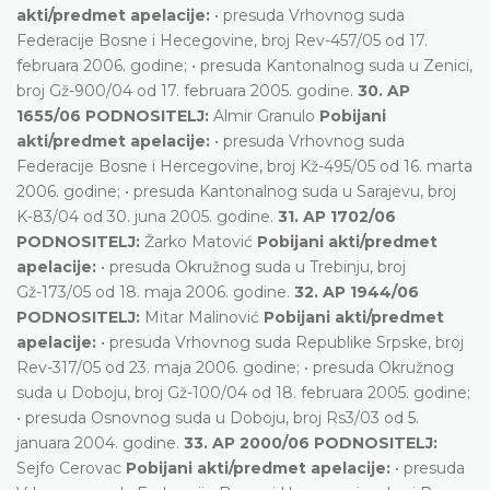
akti/predmet apelacije:
• presuda Vrhovnog suda
Federacije Bosne i Hecegovine, broj Rev-457/05 od 17.
februara 2006. godine; • presuda Kantonalnog suda u Zenici,
broj Gž-900/04 od 17. februara 2005. godine.
30. AP
1655/06 PODNOSITELJ:
Almir Granulo
Pobijani
akti/predmet apelacije:
• presuda Vrhovnog suda
Federacije Bosne i Hercegovine, broj Kž-495/05 od 16. marta
2006. godine; • presuda Kantonalnog suda u Sarajevu, broj
K-83/04 od 30. juna 2005. godine.
31. AP 1702/06
PODNOSITELJ:
Žarko Matović
Pobijani akti/predmet
apelacije:
• presuda Okružnog suda u Trebinju, broj
Gž-173/05 od 18. maja 2006. godine.
32. AP 1944/06
PODNOSITELJ:
Mitar Malinović
Pobijani akti/predmet
apelacije:
• presuda Vrhovnog suda Republike Srpske, broj
Rev-317/05 od 23. maja 2006. godine; • presuda Okružnog
suda u Doboju, broj Gž-100/04 od 18. februara 2005. godine;
• presuda Osnovnog suda u Doboju, broj Rs3/03 od 5.
januara 2004. godine.
33. AP 2000/06 PODNOSITELJ:
Sejfo Cerovac
Pobijani akti/predmet apelacije:
• presuda