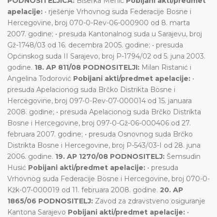
PODNOSITELJICA:
Biserka Mehić
Pobijani akti/predmet
apelacije:
• rješenje Vrhovnog suda Federacije Bosne i
Hercegovine, broj 070-0-Rev-06-000900 od 8. marta
2007. godine; • presuda Kantonalnog suda u Sarajevu, broj
Gž-1748/03 od 16. decembra 2005. godine; • presuda
Općinskog suda II Sarajevo, broj P-1794/02 od 5. juna 2003.
godine.
18. AP 811/08 PODNOSITELJI:
Milan Ristanić i
Angelina Todorović
Pobijani akti/predmet apelacije:
•
presuda Apelacionog suda Brčko Distrikta Bosne i
Hercegovine, broj 097-0-Rev-07-000014 od 15. januara
2008. godine; • presuda Apelacionog suda Brčko Distrikta
Bosne i Hercegovine, broj 097-0-Gž-06-000406 od 27.
februara 2007. godine; • presuda Osnovnog suda Brčko
Distrikta Bosne i Hercegovine, broj P-543/03-I od 28. juna
2006. godine.
19. AP 1270/08 PODNOSITELJ:
Šemsudin
Husić
Pobijani akti/predmet apelacije:
• presuda
Vrhovnog suda Federacije Bosne i Hercegovine, broj 070-0-
Kžk-07-000019 od 11. februara 2008. godine.
20. AP
1865/06 PODNOSITELJ:
Zavod za zdravstveno osiguranje
Kantona Sarajevo
Pobijani akti/predmet apelacije:
•