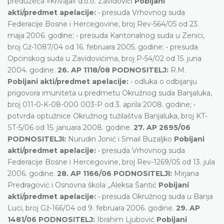
preduzeća «Krivaja» d.o.o. Zavidovići
Pobijani
akti/predmet apelacije:
• presuda Vrhovnog suda
Federacije Bosne i Hercegovine, broj Rev-564/05 od 23.
maja 2006. godine; • presuda Kantonalnog suda u Zenici,
broj Gž-1087/04 od 16. februara 2005. godine; • presuda
Općinskog suda u Zavidovićima, broj P-54/02 od 15. juna
2004. godine.
26. AP 1118/08 PODNOSITELJ:
R.M.
Pobijani akti/predmet apelacije:
• odluka o odbijanju
prigovora imuniteta u predmetu Okružnog suda Banjaluka,
broj 011-0-K-08-000 003-P od 3. aprila 2008. godine; •
potvrda optužnice Okružnog tužilaštva Banjaluka, broj KT-
ST-5/06 od 15. januara 2008. godine.
27. AP 2695/06
PODNOSITELJI:
Nurudin Jonić i Smail Buzaljko
Pobijani
akti/predmet apelacije:
• presuda Vrhovnog suda
Federacije Bosne i Hercegovine, broj Rev-1269/05 od 13. jula
2006. godine.
28. AP 1166/06 PODNOSITELJI:
Mirjana
Predragović i Osnovna škola „Aleksa Šantić
Pobijani
akti/predmet apelacije:
• presuda Okružnog suda u Banja
Luci, broj Gž-166/04 od 9. februara 2006. godine.
29. AP
1481/06 PODNOSITELJ:
Ibrahim Ljubović
Pobijani