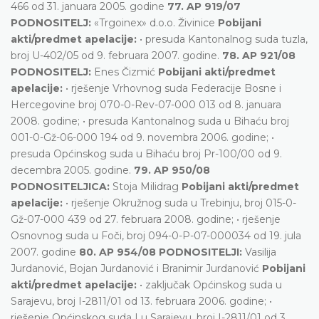
466 od 31. januara 2005. godine
77. AP 919/07
PODNOSITELJ:
«Trgoinex» d.o.o. Živinice
Pobijani
akti/predmet apelacije:
• presuda Kantonalnog suda tuzla,
broj U-402/05 od 9. februara 2007. godine.
78. AP 921/08
PODNOSITELJ:
Enes Čizmić
Pobijani akti/predmet
apelacije:
• rješenje Vrhovnog suda Federacije Bosne i
Hercegovine broj 070-0-Rev-07-000 013 od 8. januara
2008. godine; • presuda Kantonalnog suda u Bihaću broj
001-0-Gž-06-000 194 od 9. novembra 2006. godine; •
presuda Općinskog suda u Bihaću broj Pr-100/00 od 9.
decembra 2005. godine.
79. AP 950/08
PODNOSITELJICA:
Stoja Milidrag
Pobijani akti/predmet
apelacije:
• rješenje Okružnog suda u Trebinju, broj 015-0-
Gž-07-000 439 od 27. februara 2008. godine; • rješenje
Osnovnog suda u Foči, broj 094-0-P-07-000034 od 19. jula
2007. godine
80. AP 954/08 PODNOSITELJI:
Vasilija
Jurdanović, Bojan Jurdanović i Branimir Jurdanović
Pobijani
akti/predmet apelacije:
• zaključak Općinskog suda u
Sarajevu, broj I-2811/01 od 13. februara 2006. godine; •
rješenje Općinskog suda I u Sarajevu, broj I-2811/01 od 3.