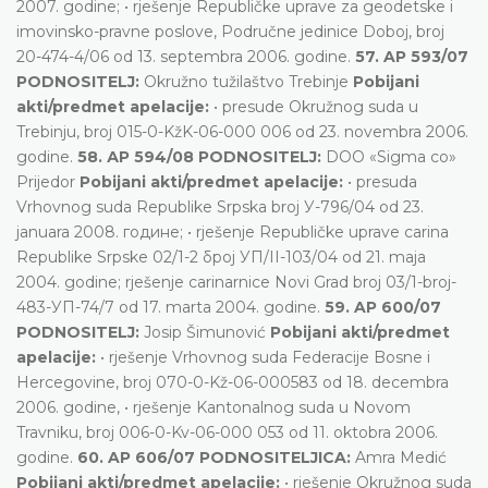
2007. godine; • rješenje Republičke uprave za geodetske i
imovinsko-pravne poslove, Područne jedinice Doboj, broj
20-474-4/06 od 13. septembra 2006. godine.
57. AP 593/07
PODNOSITELJ:
Okružno tužilaštvo Trebinje
Pobijani
akti/predmet apelacije:
• presude Okružnog suda u
Trebinju, broj 015-0-KžK-06-000 006 od 23. novembra 2006.
godine.
58. АP 594/08 PODNOSITELJ:
DOO «Sigma co»
Prijedor
Pobijani akti/predmet apelacije:
• presuda
Vrhovnog suda Republike Srpska broj У-796/04 оd 23.
јanuara 2008. године; • rješenje Republičke uprave carina
Republike Srpske 02/1-2 број УП/II-103/04 оd 21. maja
2004. godine; rješenje carinarnice Novi Grad broj 03/1-broj-
483-УП-74/7 оd 17. marta 2004. godine.
59. AP 600/07
PODNOSITELJ:
Josip Šimunović
Pobijani akti/predmet
apelacije:
• rješenje Vrhovnog suda Federacije Bosne i
Hercegovine, broj 070-0-Kž-06-000583 od 18. decembra
2006. godine, • rješenje Kantonalnog suda u Novom
Travniku, broj 006-0-Kv-06-000 053 od 11. oktobra 2006.
godine.
60. AP 606/07 PODNOSITELJICA:
Amra Medić
Pobijani akti/predmet apelacije:
• rješenje Okružnog suda