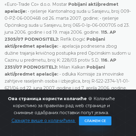
«Euro-Trade Co» d.o.o. Mostar
Pobijani akti/predmet
apelacije:
• rješenje Kantonalnog suda u Sarajevu, broj 009-
0-PŽ-06-000468 od 26. marta 2007. godine; • rješenje
Općinskog suda u Sarajevu, broj 065-0-Ip-06-000705 od 23.
juna 2006. godine i od 19. maja 2006. godine.
115. AP
2305/07 PODNOSITELJ:
Refik Đogić
Pobijani
akti/predmet apelacije:
• apelacija podnesena zbog
dužine trajanja krivičnog postupka pred Općinskim sudom u
Cazinu u predmetu, broj K: 228/03 protiv S.D.
116. AP
2351/07 PODNOSITELJ:
Milan Kalkan
Pobijani
akti/predmet apelacije:
• odluka Komisije za imovinske
zahtjeve raseljenih osoba i izbjeglica, broj R-522-2374-1/1-01-
621/04 od 22. juna 2007. godine i od 7. aprila 2006. godine.
117. AP 2477/06 PODNOSITELJI:
Stipe Mostarac i Ljuba
Ова страница користи колачиће
🍪 Колачиће
Mostarac
Pobijani akti/predmet apelacije:
• rješenje
користимо за правилан рад web странице и
Kantonalnog suda u Livnu broj 010-0-Gž-06-000-094 od 5.
снимање одабраних поставки попут језика.
maja 2006. godine i rješenja Općinskog suda u Livnu broj R-
Сазнајте више о колачићима
СЛАЖЕМ СЕ
131/04 od 19. januara 2006. godine.
118. AP 2497/07
PODNOSITELJ:
Boško Đekić
Pobijani akti/predmet