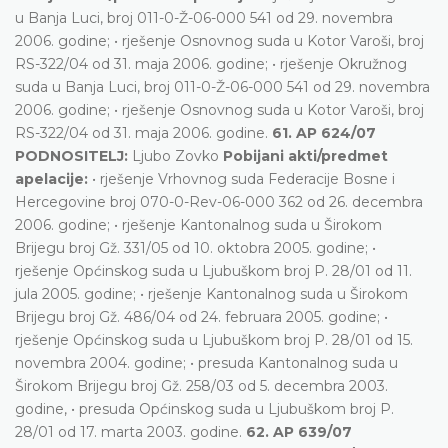
u Banja Luci, broj 011-0-Ž-06-000 541 od 29. novembra
2006. godine; • rješenje Osnovnog suda u Kotor Varoši, broj
RS-322/04 od 31. maja 2006. godine; • rješenje Okružnog
suda u Banja Luci, broj 011-0-Ž-06-000 541 od 29. novembra
2006. godine; • rješenje Osnovnog suda u Kotor Varoši, broj
RS-322/04 od 31. maja 2006. godine.
61. AP 624/07
PODNOSITELJ:
Ljubo Zovko
Pobijani akti/predmet
apelacije:
• rješenje Vrhovnog suda Federacije Bosne i
Hercegovine broj 070-0-Rev-06-000 362 od 26. decembra
2006. godine; • rješenje Kantonalnog suda u Širokom
Brijegu broj Gž. 331/05 od 10. oktobra 2005. godine; •
rješenje Općinskog suda u Ljubuškom broj P. 28/01 od 11.
jula 2005. godine; • rješenje Kantonalnog suda u Širokom
Brijegu broj Gž. 486/04 od 24. februara 2005. godine; •
rješenje Općinskog suda u Ljubuškom broj P. 28/01 od 15.
novembra 2004. godine; • presuda Kantonalnog suda u
Širokom Brijegu broj Gž. 258/03 od 5. decembra 2003.
godine, • presuda Općinskog suda u Ljubuškom broj P.
28/01 od 17. marta 2003. godine.
62. AP 639/07