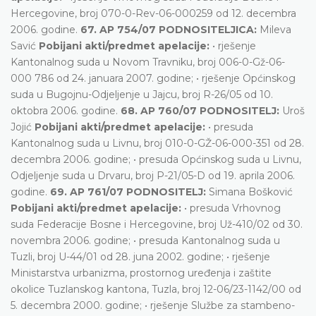
Hercegovine, broj 070-0-Rev-06-000259 od 12. decembra
2006. godine.
67. AP 754/07 PODNOSITELJICA:
Mileva
Savić
Pobijani akti/predmet apelacije:
• rješenje
Kantonalnog suda u Novom Travniku, broj 006-0-Gž-06-
000 786 od 24. januara 2007. godine; • rješenje Općinskog
suda u Bugojnu-Odjeljenje u Jajcu, broj R-26/05 od 10.
oktobra 2006. godine.
68. AP 760/07 PODNOSITELJ:
Uroš
Jojić
Pobijani akti/predmet apelacije:
• presuda
Kantonalnog suda u Livnu, broj 010-0-GŽ-06-000-351 od 28.
decembra 2006. godine; • presuda Općinskog suda u Livnu,
Odjeljenje suda u Drvaru, broj P-21/05-D od 19. aprila 2006.
godine.
69. AP 761/07 PODNOSITELJ:
Simana Bošković
Pobijani akti/predmet apelacije:
• presuda Vrhovnog
suda Federacije Bosne i Hercegovine, broj Už-410/02 od 30.
novembra 2006. godine; • presuda Kantonalnog suda u
Tuzli, broj U-44/01 od 28. juna 2002. godine; • rješenje
Ministarstva urbanizma, prostornog uređenja i zaštite
okolice Tuzlanskog kantona, Tuzla, broj 12-06/23-1142/00 od
5. decembra 2000. godine; • rješenje Službe za stambeno-