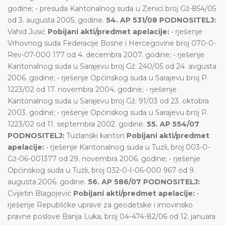
godine; • presuda Kantonalnog suda u Zenici broj Gž-854/05
od 3. augusta 2005. godine.
54. AP 531/08 PODNOSITELJ:
Vahid Jusić
Pobijani akti/predmet apelacije:
• rješenje
Vrhovnog suda Federacije Bosne i Hercegovine broj 070-0-
Rev-07-000 177 od 4. decembra 2007. godine; • rješenje
Kantonalnog suda u Sarajevu broj Gž. 240/05 od 24. avgusta
2006. godine; • rješenje Općinskog suda u Sarajevu broj P.
1223/02 od 17. novembra 2004. godine; • rješenje
Kantonalnog suda u Sarajevu broj Gž. 91/03 od 23. oktobra
2003. godine; • rješenje Općinskog suda u Sarajevu broj P.
1223/02 od 11. septembra 2002. godine.
55. AP 554/07
PODNOSITELJ:
Tuzlanski kanton
Pobijani akti/predmet
apelacije:
• rješenje Kantonalnog suda u Tuzli, broj 003-0-
Gž-06-001377 od 29. novembra 2006. godine; • rješenje
Općinskog suda u Tuzli, broj 032-0-I-06-000 967 od 9.
augusta 2006. godine.
56. AP 586/07 PODNOSITELJ:
Cvijetin Blagojević
Pobijani akti/predmet apelacije:
•
rješenje Republičke uprave za geodetske i imovinsko
pravne poslove Banja Luka, broj 04-474-82/06 od 12. januara