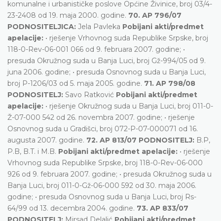
komunalne i urbanističke poslove Općine Živinice, broj 03/4-
23-2408 od 19. maja 2000. godine.
70. AP 796/07
PODNOSITELJICA:
Jela Pavleka
Pobijani akti/predmet
apelacije:
• rješenje Vrhovnog suda Republike Srpske, broj
118-0-Rev-06-001 066 od 9. februara 2007. godine; •
presuda Okružnog suda u Banja Luci, broj Gž-994/05 od 9.
juna 2006. godine; • presuda Osnovnog suda u Banja Luci,
broj P-1206/03 od 5. maja 2005. godine.
71. AP 798/08
PODNOSITELJ:
Savo Ratković
Pobijani akti/predmet
apelacije:
• rješenje Okružnog suda u Banja Luci, broj 011-0-
Ž-07-000 542 od 26. novembra 2007. godine; • rješenje
Osnovnog suda u Gradišci, broj 072-P-07-000071 od 16.
augusta 2007. godine.
72. AP 813/07 PODNOSITELJ:
B.P,
P.B, B.T. i M.B.
Pobijani akti/predmet apelacije:
• rješenje
Vrhovnog suda Republike Srpske, broj 118-0-Rev-06-000
926 od 9. februara 2007. godine; • presuda Okružnog suda u
Banja Luci, broj 011-0-Gž-06-000 592 od 30. maja 2006.
godine; • presuda Osnovnog suda u Banja Luci, broj Rs-
64/99 od 13. decembra 2004. godine.
73. AP 833/07
PODNOSITELJ:
Mirsad Delalić
Pobijani akti/predmet