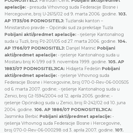
PODNOSITELJ:
Fahrudin Čehić
Pobijani akti/predmet
apelacije:
• presuda Vrhovnog suda Federacije Bosne i
Hercegovine, broj U-2615/02 od 9. marta 2006. godine.
103.
AP 1735/06 PODNOSITELJ:
Tuzlanski kanton –
Ministarstvo pravde – Općinski sud za prekršaje Tuzla
Pobijani akti/predmet apelacije:
• rješenje Kantonalnog
suda u Tuzli, broj Pž-201/05 od 27. marta 2006. godine.
104.
AP 1766/07 PODNOSITELJ:
Danijel Marinić
Pobijani
akti/predmet apelacije:
• rješenje Kantonalnog suda u
Mostaru broj K-1/99 od 9. novembra 1999. godine.
105. AP
1883/07 PODNOSITELJICA:
Hidajeta Fedešin
Pobijani
akti/predmet apelacije:
• rješenje Vrhovnog suda
Federacije Bosne i Hercegovine, broj 070-0-Rev-06-000505
od 6. marta 2007. godine; • rješenje Kantonalnog suda u
Zenici, broj Gž-1594/2004 od 12. aprila 2005. godine; •
rješenje Općinskog suda u Zenici, broj R-242/02 od 10. juna
2004. godine.
106. AP 1886/07 PODNOSITELJICA:
Jasminka Berbić
Pobijani akti/predmet apelacije:
•
rješenja Vrhovnog suda Federacije Bosne i Hercegovine,
broj 070-0-Rev-06-000298 od 3. aprila 2007. godine.
107.