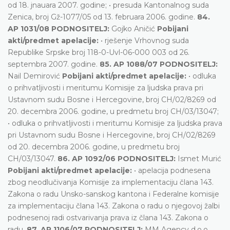
od 18. jnauara 2007. godine; • presuda Kantonalnog suda
Zenica, broj Gž-1077/05 od 13. februara 2006. godine.
84.
AP 1031/08 PODNOSITELJ:
Gojko Aničić
Pobijani
akti/predmet apelacije:
• rješenje Vrhovnog suda
Republike Srpske broj 118-0-Uvl-06-000 003 od 26.
septembra 2007. godine.
85. AP 1088/07 PODNOSITELJ:
Nail Demirović
Pobijani akti/predmet apelacije:
• odluka
o prihvatljivosti i meritumu Komisije za ljudska prava pri
Ustavnom sudu Bosne i Hercegovine, broj CH/02/8269 od
20. decembra 2006. godine, u predmetu broj CH/03/13047;
• odluka o prihvatljivosti i meritumu Komisije za ljudska prava
pri Ustavnom sudu Bosne i Hercegovine, broj CH/02/8269
od 20. decembra 2006. godine, u predmetu broj
CH/03/13047.
86. AP 1092/06 PODNOSITELJ:
Ismet Murić
Pobijani akti/predmet apelacije:
• apelacija podnesena
zbog neodlučivanja Komisije za implementaciju člana 143.
Zakona o radu Unsko-sanskog kantona i Federalne komisije
za implementaciju člana 143. Zakona o radu o njegovoj žalbi
podnesenoj radi ostvarivanja prava iz člana 143. Zakona o
radu.
87. AP 1106/07 PODNOSITELJ:
MM Agency d.o.o.