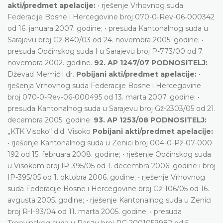
akti/predmet apelacije:
• rješenje Vrhovnog suda
Federacije Bosne i Hercegovine broj 070-0-Rev-06-000342
od 16. januara 2007. godine; • presuda Kantonalnog suda u
Sarajevu broj Gž-840/03 od 24. novembra 2005. godine; •
presuda Općinskog suda I u Sarajevu broj P-773/00 od 7.
novembra 2002. godine.
92. AP 1247/07 PODNOSITELJ:
Dževad Memić i dr.
Pobijani akti/predmet apelacije:
•
rješenja Vrhovnog suda Federacije Bosne i Hercegovine
broj 070-0-Rev-06-000495 od 13. marta 2007. godine; •
presuda Kantonalnog suda u Sarajevu broj Gž-2303/05 od 21.
decembra 2005. godine.
93. AP 1253/08 PODNOSITELJ:
„KTK Visoko“ d.d. Visoko
Pobijani akti/predmet apelacije:
• rješenje Kantonalnog suda u Zenici broj 004-0-Pž-07-000
192 od 15. februara 2008. godine; • rješenje Općinskog suda
u Visokom broj IP-395/05 od 1. decembra 2006. godine i broj
IP-395/05 od 1. oktobra 2006. godine; • rješenje Vrhovnog
suda Federacije Bosne i Hercegovine broj Gž-106/05 od 16.
avgusta 2005. godine; • rješenje Kantonalnog suda u Zenici
broj R-I-93/04 od 11. marta 2005. godine; • presuda
Trgovinskog suda u Parizu broj RG 2001059982 od 5.