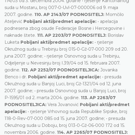
114/03 od 3. decembra 2004. godine • rješenje Kantonalnog
suda u Mostaru, broj 007-0-Uvl-07-000006 od 9. maja
2007. godine.
110. AP 2143/07 PODNOSITELJ:
Momčilo
Ateljević
Pobijani akti/predmet apelacije:
• apelacija
podnesena zbog osude Federacije Bosne i Hercegovine i
naknade štete.
111. AP 2203/07 PODNOSITELJ:
Borislav
Luketa
Pobijani akti/predmet apelacije:
• rješenje
Okružnog suda u Trebinju broj 015-0-Gž-07-000 209 od 20.
juna 2007. godine; • rješenje Osnovnog suda u Trebinju,
Odjeljenje u Nevesinju broj I.39/04 od 15. februara 2007.
godine.
112. AP 2252/07 PODNOSITELJICA:
Jovanka
Benco i dr.
Pobijani akti/predmet apelacije:
• presuda
Okružnog suda u Banjoj Luci, broj Gž-1321/04 od 12. juna
2007. godine; • presuda Osnovnog suda u Banjoj Luci, broj
P-1595/01 od 2. marta 2004. godine.
113. AP 2263/07
PODNOSITELJICA:
Vera Jovanović
Pobijani akti/predmet
apelacije:
• rješenje Vrhovnog suda Republike Srpske, broj
118-0-Rev-07-000 085 od 15. juna 2007. godine; • presuda
Okružnog suda u Doboju, broj 013-0-Gž-06-000 172 od 15.
novembra 2006. godine.
114. AP 2265/07 PODNOSITELJ: