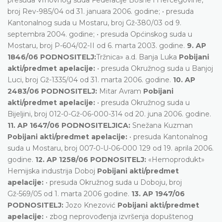
broj Rev-985/04 od 31. januara 2006. godine; • presuda
Kantonalnog suda u Mostaru, broj Gž-380/03 od 9.
septembra 2004. godine; • presuda Općinskog suda u
Mostaru, broj P-604/02-II od 6. marta 2003. godine.
9. AP
1846/06 PODNOSITELJ:
Tržnica» a.d. Banja Luka
Pobijani
akti/predmet apelacije:
• presuda Okružnog suda u Banjoj
Luci, broj Gž-1335/04 od 31. marta 2006. godine.
10. AP
2483/06 PODNOSITELJ:
Mitar Avram
Pobijani
akti/predmet apelacije:
• presuda Okružnog suda u
Bijeljini, broj 012-0-Gž-06-000-314 od 20. juna 2006. godine.
11. AP 1647/06 PODNOSITELJICA:
Snežana Kuzman
Pobijani akti/predmet apelacije:
• presuda Kantonalnog
suda u Mostaru, broj 007-0-U-06-000 129 od 19. aprila 2006.
godine.
12. AP 1258/06 PODNOSITELJ:
«Hemoprodukt»
Hemijska industrija Doboj
Pobijani akti/predmet
apelacije:
• presuda Okružnog suda u Doboju, broj
Gž-569/05 od 1. marta 2006 godine.
13. AP 1947/06
PODNOSITELJ:
Jozo Knezović
Pobijani akti/predmet
apelacije:
• zbog neprovođenja izvršenja dopuštenog