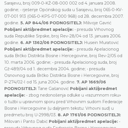
Sarajevu, broj 009-0-KŽ-08-000 002 od 4. januara 2008.
godine; • rješenje Općinskog suda u Sarajevu, broj 065-0-KV-
07-001 913 (065-0-KPS-07-000 968) od 28. decembra 2007.
godine.
5. AP 844/06 PODNOSITELJ:
Milivoje Gavrić
Pobijani akti/predmet apelacije:
• presuda Vrhovnog
suda Republike Srpske, broj Rev-28/04 od 13. januara 2006.
godine.
6. AP 1362/06 PODNOSITELJ:
Husein Muratović
Pobijani akti/predmet apelacije:
• presuda Apelacionog
suda Brčko Distrikta Bosne i Hercegovine, broj Rev-2/05 od
10. marta 2006. godine; • presuda Apelacionog suda, broj
Gž-489/04 od 1. decembra 2004. godine; • presuda
Osnovnog suda Brčko Distrikta Bosne i Hercegovine, broj
P-274/02-I od 15. juna 2004. godine.
7. AP 1669/06
PODNOSITELJ:
Tane Gašanović
Pobijani akti/predmet
apelacije:
• zbog nedonošenja odluke u «razumnom roku»
o tužbi u upravnom sporu pred Vrhovnim sudom Federacije
Bosne i Hercegovine (u daljnjem tekstu: Vrhovni sud) u
predmetu broj U-2998/03.
8. AP 1761/06 PODNOSITELJI:
Milovan i Panto Dabić
Pobijani akti/predmet apelacije:
•
presuda Vrhovnog suda Federacije Bosne i Hercegovine,