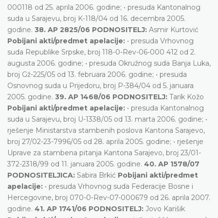
000118 od 25. aprila 2006. godine; • presuda Kantonalnog
suda u Sarajevu, broj K-118/04 od 16. decembra 2005.
godine.
38. AP 2825/06 PODNOSITELJ:
Asmir Kurtović
Pobijani akti/predmet apelacije:
• presuda Vrhovnog
suda Republike Srpske, broj 118-0-Rev-06-000 412 od 2.
augusta 2006. godine; • presuda Okružnog suda Banja Luka,
broj Gž-225/05 od 13. februara 2006. godine; • presuda
Osnovnog suda u Prijedoru, broj P-384/04 od 5. januara
2005. godine.
39. AP 1468/06 PODNOSITELJ:
Tarik Kožo
Pobijani akti/predmet apelacije:
• presuda Kantonalnog
suda u Sarajevu, broj U-1338/05 od 13. marta 2006. godine; •
rješenje Ministarstva stambenih poslova Kantona Sarajevo,
broj 27/02-23-7996/05 od 28. aprila 2005. godine; • rješenje
Uprave za stambena pitanja Kantona Sarajevo, broj 23/01-
372-2318/99 od 11. januara 2005. godine.
40. AP 1578/07
PODNOSITELJICA:
Sabira Brkić
Pobijani akti/predmet
apelacije:
• presuda Vrhovnog suda Federacije Bosne i
Hercegovine, broj 070-0-Rev-07-000679 od 26. aprila 2007.
godine.
41. AP 1741/06 PODNOSITELJ:
Jovo Karišik