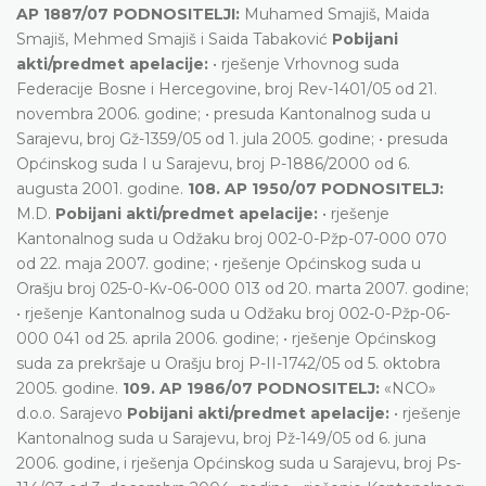
AP 1887/07 PODNOSITELJI:
Muhamed Smajiš, Maida
Smajiš, Mehmed Smajiš i Saida Tabaković
Pobijani
akti/predmet apelacije:
• rješenje Vrhovnog suda
Federacije Bosne i Hercegovine, broj Rev-1401/05 od 21.
novembra 2006. godine; • presuda Kantonalnog suda u
Sarajevu, broj Gž-1359/05 od 1. jula 2005. godine; • presuda
Općinskog suda I u Sarajevu, broj P-1886/2000 od 6.
augusta 2001. godine.
108. AP 1950/07 PODNOSITELJ:
M.D.
Pobijani akti/predmet apelacije:
• rješenje
Kantonalnog suda u Odžaku broj 002-0-Pžp-07-000 070
od 22. maja 2007. godine; • rješenje Općinskog suda u
Orašju broj 025-0-Kv-06-000 013 od 20. marta 2007. godine;
• rješenje Kantonalnog suda u Odžaku broj 002-0-Pžp-06-
000 041 od 25. aprila 2006. godine; • rješenje Općinskog
suda za prekršaje u Orašju broj P-II-1742/05 od 5. oktobra
2005. godine.
109. AP 1986/07 PODNOSITELJ:
«NCO»
d.o.o. Sarajevo
Pobijani akti/predmet apelacije:
• rješenje
Kantonalnog suda u Sarajevu, broj Pž-149/05 od 6. juna
2006. godine, i rješenja Općinskog suda u Sarajevu, broj Ps-