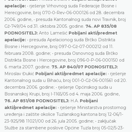
apelacije:
• rješenje Vrhovnog suda Federacije Bosne i
Herecgovine, broj 070-0-Rev-06-000126 od 28. decembra
2006. godine, • presuda Kantonalnog suda novi Travnik, broj
Gž-749/04 od 31. oktobra 2005. godine.
74. AP 835/08
PODNOSITELJ:
Anto Lamešić
Pobijani akti/predmet
apelacije:
• presuda Apelacionog suda Brčko Distrikta
Bosne i Hercegovine, broj 097-0-Gž-07-000212 od 11.
februara 2008. godine; • presuda Osnovnog suda Brčko
Distrikta Bosne i Hercegovine, broj 096-0-P-06-000150 od
6. marta 2007. godine.
75. AP 840/07 PODNOSITELJ:
Miroslav Đukić
Pobijani akti/predmet apelacije:
• rješenje
Kantonalnog suda u Bihaću, broj 001-0-Gž-06-001561 od 20.
decembra 2006. godine; • rješenje Općinskog suda u
Bosnanskoj Krupi, broj I-1165/05 od 4. maja 2006. godine,
76. AP 851/08 PODNOSITELJ:
H.A.
Pobijani
akti/predmet apelacije:
• rješenje Ministarstva prostornog
uređenja i zaštite okolice Tuzlanskog kantona broj 12-06/1-
23-925/98 11021/00 od 26. jula 2005. godine; • zaključak
Službe za stambene poslove Općine Tuzla broj 05-02/5-23-