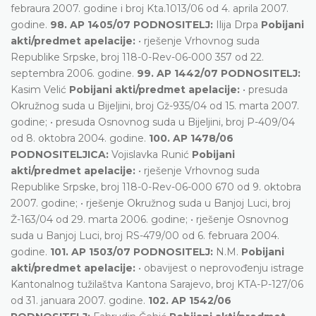
febraura 2007. godine i broj Kta.1013/06 od 4. aprila 2007.
godine.
98. AP 1405/07 PODNOSITELJ:
Ilija Drpa
Pobijani
akti/predmet apelacije:
• rješenje Vrhovnog suda
Republike Srpske, broj 118-0-Rev-06-000 357 od 22.
septembra 2006. godine.
99. AP 1442/07 PODNOSITELJ:
Kasim Velić
Pobijani akti/predmet apelacije:
• presuda
Okružnog suda u Bijeljini, broj Gž-935/04 od 15. marta 2007.
godine; • presuda Osnovnog suda u Bijeljini, broj P-409/04
od 8. oktobra 2004. godine.
100. AP 1478/06
PODNOSITELJICA:
Vojislavka Runić
Pobijani
akti/predmet apelacije:
• rješenje Vrhovnog suda
Republike Srpske, broj 118-0-Rev-06-000 670 od 9. oktobra
2007. godine; • rješenje Okružnog suda u Banjoj Luci, broj
Ž-163/04 od 29. marta 2006. godine; • rješenje Osnovnog
suda u Banjoj Luci, broj RS-479/00 od 6. februara 2004.
godine.
101. AP 1503/07 PODNOSITELJ:
N.M.
Pobijani
akti/predmet apelacije:
• obavijest o neprovođenju istrage
Kantonalnog tužilaštva Kantona Sarajevo, broj KTA-P-127/06
od 31. januara 2007. godine.
102. AP 1542/06