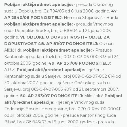
Pobijani akti/predmet apelacije:
• presuda Okružnog
suda u Doboju, broj Gž-794/05 od 6. jula 2006. godine.
47.
AP 2540/06 PODNOSITELJ:
Hermina Stojanović - Burda
Pobijani akti/predmet apelacije:
• presuda Vrhovnog
suda Republike Srpske, broj U-610/04 od 21. juna 2006.
godine.
VI. ODLUKE O DOPUSTIVOSTI – ODJEL ZA
DOPUSTIVOST
48. AP 81/07 PODNOSITELJ:
Osman
Aličić i dr.
Pobijani akti/predmet apelacije:
• Presude
Kantonalnog suda u Tuzli broj 003-0-Gž-06-000 333 od 24.
oktobra 2006. godine.
49. AP 251/08 PODNOSITELJ:
A.R.Z.
Pobijani akti/predmet apelacije:
• rješenje
Kantonalnog suda u Sarajevu, broj 009-0-Gž-07-002 614 od
30. oktobra 2007. godine; • rješenje Općinskog suda u
Sarajevu, broj 065-0-P-07-005 407 od 21. septembra 2007.
godine.
50. AP 263/07 PODNOSITELJ:
Mile Jokić
Pobijani
akti/predmet apelacije:
• rješenje Vrhovnog suda
Federacije Bosne i Hercegovine, broj 070-0-Rev-06-000411
od 31. oktobra 2006. godine; • presuda Kantonalnog suda
Bihać, broj Gž-843/03 od 9. juna 2006. godine; • presuda