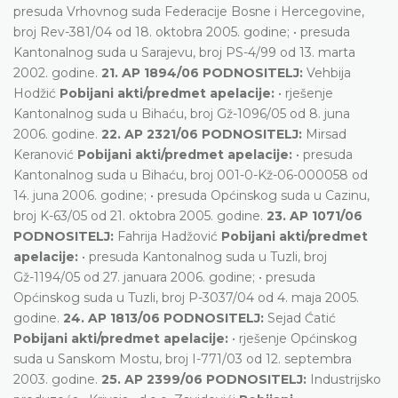
presuda Vrhovnog suda Federacije Bosne i Hercegovine,
broj Rev-381/04 od 18. oktobra 2005. godine; • presuda
Kantonalnog suda u Sarajevu, broj PS-4/99 od 13. marta
2002. godine.
21. AP 1894/06 PODNOSITELJ:
Vehbija
Hodžić
Pobijani akti/predmet apelacije:
• rješenje
Kantonalnog suda u Bihaću, broj Gž-1096/05 od 8. juna
2006. godine.
22. AP 2321/06 PODNOSITELJ:
Mirsad
Keranović
Pobijani akti/predmet apelacije:
• presuda
Kantonalnog suda u Bihaću, broj 001-0-Kž-06-000058 od
14. juna 2006. godine; • presuda Općinskog suda u Cazinu,
broj K-63/05 od 21. oktobra 2005. godine.
23. AP 1071/06
PODNOSITELJ:
Fahrija Hadžović
Pobijani akti/predmet
apelacije:
• presuda Kantonalnog suda u Tuzli, broj
Gž-1194/05 od 27. januara 2006. godine; • presuda
Općinskog suda u Tuzli, broj P-3037/04 od 4. maja 2005.
godine.
24. AP 1813/06 PODNOSITELJ:
Sejad Ćatić
Pobijani akti/predmet apelacije:
• rješenje Općinskog
suda u Sanskom Mostu, broj I-771/03 od 12. septembra
2003. godine.
25. AP 2399/06 PODNOSITELJ:
Industrijsko