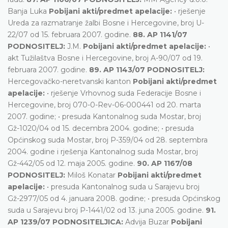
Banja Luka
Pobijani akti/predmet apelacije:
• rješenje
Ureda za razmatranje žalbi Bosne i Hercegovine, broj U-
22/07 od 15. februara 2007. godine.
88. AP 1141/07
PODNOSITELJ:
J.M.
Pobijani akti/predmet apelacije:
•
akt Tužilaštva Bosne i Hercegovine, broj A-90/07 od 19.
februara 2007. godine.
89. AP 1143/07 PODNOSITELJ:
Hercegovačko-neretvanski kanton
Pobijani akti/predmet
apelacije:
• rješenje Vrhovnog suda Federacije Bosne i
Hercegovine, broj 070-0-Rev-06-000441 od 20. marta
2007. godine; • presuda Kantonalnog suda Mostar, broj
Gž-1020/04 od 15. decembra 2004. godine; • presuda
Općinskog suda Mostar, broj P-359/04 od 28. septembra
2004. godine i rješenja Kantonalnog suda Mostar, broj
Gž-442/05 od 12. maja 2005. godine.
90. AP 1167/08
PODNOSITELJ:
Miloš Konatar
Pobijani akti/predmet
apelacije:
• presuda Kantonalnog suda u Sarajevu broj
Gž-2977/05 od 4. januara 2008. godine; • presuda Općinskog
suda u Sarajevu broj P-1441/02 od 13. juna 2005. godine.
91.
AP 1239/07 PODNOSITELJICA:
Advija Buzar
Pobijani