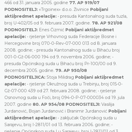
466 od 31. januara 2005. godine
77. AP 919/07
PODNOSITELJ:
«Trgoinex» d.o.o. Živinice
Pobijani
akti/predmet apelacije:
• presuda Kantonalnog suda tuzla,
broj U-402/05 od 9. februara 2007. godine.
78. AP 921/08
PODNOSITELJ:
Enes Čizmić
Pobijani akti/predmet
apelacije:
• rješenje Vrhovnog suda Federacije Bosne i
Hercegovine broj 070-0-Rev-07-000 013 od 8. januara
2008. godine; • presuda Kantonalnog suda u Bihaću broj
001-0-Gž-06-000 194 od 9. novembra 2006. godine; •
presuda Općinskog suda u Bihaću broj Pr-100/00 od 9.
decembra 2005. godine.
79. AP 950/08
PODNOSITELJICA:
Stoja Milidrag
Pobijani akti/predmet
apelacije:
• rješenje Okružnog suda u Trebinju, broj 015-0-
Gž-07-000 439 od 27. februara 2008. godine; • rješenje
Osnovnog suda u Foči, broj 094-0-P-07-000034 od 19. jula
2007. godine
80. AP 954/08 PODNOSITELJI:
Vasilija
Jurdanović, Bojan Jurdanović i Branimir Jurdanović
Pobijani
akti/predmet apelacije:
• zaključak Općinskog suda u
Sarajevu, broj I-2811/01 od 13. februara 2006. godine; •
rješenje Općinskog suda I u Sarajevu, broj I-2811/01 od 3.