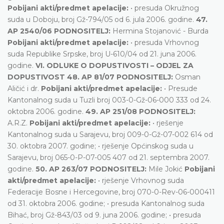
Pobijani akti/predmet apelacije:
• presuda Okružnog
suda u Doboju, broj Gž-794/05 od 6. jula 2006. godine.
47.
AP 2540/06 PODNOSITELJ:
Hermina Stojanović - Burda
Pobijani akti/predmet apelacije:
• presuda Vrhovnog
suda Republike Srpske, broj U-610/04 od 21. juna 2006.
godine.
VI. ODLUKE O DOPUSTIVOSTI – ODJEL ZA
DOPUSTIVOST
48. AP 81/07 PODNOSITELJ:
Osman
Aličić i dr.
Pobijani akti/predmet apelacije:
• Presude
Kantonalnog suda u Tuzli broj 003-0-Gž-06-000 333 od 24.
oktobra 2006. godine.
49. AP 251/08 PODNOSITELJ:
A.R.Z.
Pobijani akti/predmet apelacije:
• rješenje
Kantonalnog suda u Sarajevu, broj 009-0-Gž-07-002 614 od
30. oktobra 2007. godine; • rješenje Općinskog suda u
Sarajevu, broj 065-0-P-07-005 407 od 21. septembra 2007.
godine.
50. AP 263/07 PODNOSITELJ:
Mile Jokić
Pobijani
akti/predmet apelacije:
• rješenje Vrhovnog suda
Federacije Bosne i Hercegovine, broj 070-0-Rev-06-000411
od 31. oktobra 2006. godine; • presuda Kantonalnog suda
Bihać, broj Gž-843/03 od 9. juna 2006. godine; • presuda