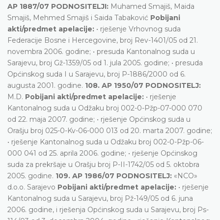
AP 1887/07 PODNOSITELJI:
Muhamed Smajiš, Maida
Smajiš, Mehmed Smajiš i Saida Tabaković
Pobijani
akti/predmet apelacije:
• rješenje Vrhovnog suda
Federacije Bosne i Hercegovine, broj Rev-1401/05 od 21.
novembra 2006. godine; • presuda Kantonalnog suda u
Sarajevu, broj Gž-1359/05 od 1. jula 2005. godine; • presuda
Općinskog suda I u Sarajevu, broj P-1886/2000 od 6.
augusta 2001. godine.
108. AP 1950/07 PODNOSITELJ:
M.D.
Pobijani akti/predmet apelacije:
• rješenje
Kantonalnog suda u Odžaku broj 002-0-Pžp-07-000 070
od 22. maja 2007. godine; • rješenje Općinskog suda u
Orašju broj 025-0-Kv-06-000 013 od 20. marta 2007. godine;
• rješenje Kantonalnog suda u Odžaku broj 002-0-Pžp-06-
000 041 od 25. aprila 2006. godine; • rješenje Općinskog
suda za prekršaje u Orašju broj P-II-1742/05 od 5. oktobra
2005. godine.
109. AP 1986/07 PODNOSITELJ:
«NCO»
d.o.o. Sarajevo
Pobijani akti/predmet apelacije:
• rješenje
Kantonalnog suda u Sarajevu, broj Pž-149/05 od 6. juna
2006. godine, i rješenja Općinskog suda u Sarajevu, broj Ps-