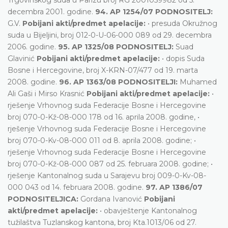
decembra 2001. godine.
94. AP 1254/07 PODNOSITELJ:
G.V.
Pobijani akti/predmet apelacije:
• presuda Okružnog
suda u Bijeljini, broj 012-0-U-06-000 089 od 29. decembra
2006. godine.
95. AP 1325/08 PODNOSITELJ:
Suad
Glavinić
Pobijani akti/predmet apelacije:
• dopis Suda
Bosne i Hercegovine, broj X-KRN-07/477 od 19. marta
2008. godine.
96. AP 1363/08 PODNOSITELJI:
Muhamed
Ali Gaši i Mirso Krasnić
Pobijani akti/predmet apelacije:
•
rješenje Vrhovnog suda Federacije Bosne i Hercegovine
broj 070-0-Kž-08-000 178 od 16. aprila 2008. godine, •
rješenje Vrhovnog suda Federacije Bosne i Hercegovine
broj 070-0-Kv-08-000 011 od 8. aprila 2008. godine; •
rješenje Vrhovnog suda Federacije Bosne i Hercegovine
broj 070-0-Kž-08-000 087 od 25. februara 2008. godine; •
rješenje Kantonalnog suda u Sarajevu broj 009-0-Kv-08-
000 043 od 14. februara 2008. godine.
97. AP 1386/07
PODNOSITELJICA:
Gordana Ivanović
Pobijani
akti/predmet apelacije:
• obavještenje Kantonalnog
tužilaštva Tuzlanskog kantona, broj Kta.1013/06 od 27.