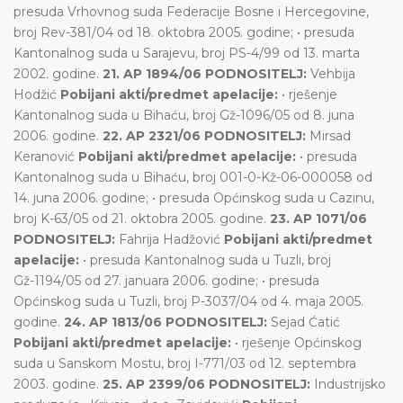
presuda Vrhovnog suda Federacije Bosne i Hercegovine,
broj Rev-381/04 od 18. oktobra 2005. godine; • presuda
Kantonalnog suda u Sarajevu, broj PS-4/99 od 13. marta
2002. godine.
21. AP 1894/06 PODNOSITELJ:
Vehbija
Hodžić
Pobijani akti/predmet apelacije:
• rješenje
Kantonalnog suda u Bihaću, broj Gž-1096/05 od 8. juna
2006. godine.
22. AP 2321/06 PODNOSITELJ:
Mirsad
Keranović
Pobijani akti/predmet apelacije:
• presuda
Kantonalnog suda u Bihaću, broj 001-0-Kž-06-000058 od
14. juna 2006. godine; • presuda Općinskog suda u Cazinu,
broj K-63/05 od 21. oktobra 2005. godine.
23. AP 1071/06
PODNOSITELJ:
Fahrija Hadžović
Pobijani akti/predmet
apelacije:
• presuda Kantonalnog suda u Tuzli, broj
Gž-1194/05 od 27. januara 2006. godine; • presuda
Općinskog suda u Tuzli, broj P-3037/04 od 4. maja 2005.
godine.
24. AP 1813/06 PODNOSITELJ:
Sejad Ćatić
Pobijani akti/predmet apelacije:
• rješenje Općinskog
suda u Sanskom Mostu, broj I-771/03 od 12. septembra
2003. godine.
25. AP 2399/06 PODNOSITELJ:
Industrijsko