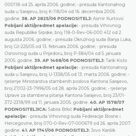
000118 od 25. aprila 2006. godine; • presuda Kantonalnog
suda u Sarajevu, broj K-118/04 od 16. decembra 2005.
godine.
38. AP 2825/06 PODNOSITELJ:
Asmir Kurtović
Pobijani akti/predmet apelacije:
• presuda Vrhovnog
suda Republike Srpske, broj 118-0-Rev-06-000 412 od 2.
augusta 2006. godine; • presuda Okružnog suda Banja Luka,
broj Gž-225/05 od 13. februara 2006. godine; • presuda
Osnovnog suda u Prijedoru, broj P-384/04 od 5. januara
2005. godine.
39. AP 1468/06 PODNOSITELJ:
Tarik Kožo
Pobijani akti/predmet apelacije:
• presuda Kantonalnog
suda u Sarajevu, broj U-1338/05 od 13. marta 2006. godine; •
rješenje Ministarstva stambenih poslova Kantona Sarajevo,
broj 27/02-23-7996/05 od 28. aprila 2005. godine; • rješenje
Uprave za stambena pitanja Kantona Sarajevo, broj 23/01-
372-2318/99 od 11. januara 2005. godine.
40. AP 1578/07
PODNOSITELJICA:
Sabira Brkić
Pobijani akti/predmet
apelacije:
• presuda Vrhovnog suda Federacije Bosne i
Hercegovine, broj 070-0-Rev-07-000679 od 26. aprila 2007.
godine.
41. AP 1741/06 PODNOSITELJ:
Jovo Karišik