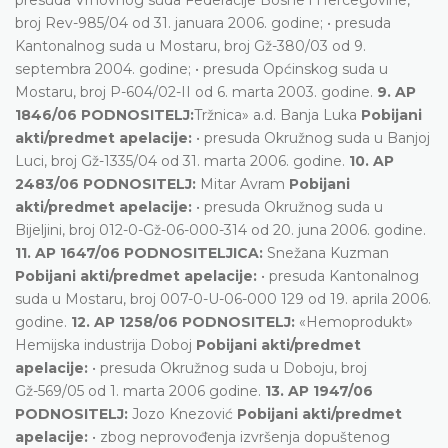
broj Rev-985/04 od 31. januara 2006. godine; • presuda
Kantonalnog suda u Mostaru, broj Gž-380/03 od 9.
septembra 2004. godine; • presuda Općinskog suda u
Mostaru, broj P-604/02-II od 6. marta 2003. godine.
9. AP
1846/06 PODNOSITELJ:
Tržnica» a.d. Banja Luka
Pobijani
akti/predmet apelacije:
• presuda Okružnog suda u Banjoj
Luci, broj Gž-1335/04 od 31. marta 2006. godine.
10. AP
2483/06 PODNOSITELJ:
Mitar Avram
Pobijani
akti/predmet apelacije:
• presuda Okružnog suda u
Bijeljini, broj 012-0-Gž-06-000-314 od 20. juna 2006. godine.
11. AP 1647/06 PODNOSITELJICA:
Snežana Kuzman
Pobijani akti/predmet apelacije:
• presuda Kantonalnog
suda u Mostaru, broj 007-0-U-06-000 129 od 19. aprila 2006.
godine.
12. AP 1258/06 PODNOSITELJ:
«Hemoprodukt»
Hemijska industrija Doboj
Pobijani akti/predmet
apelacije:
• presuda Okružnog suda u Doboju, broj
Gž-569/05 od 1. marta 2006 godine.
13. AP 1947/06
PODNOSITELJ:
Jozo Knezović
Pobijani akti/predmet
apelacije:
• zbog neprovođenja izvršenja dopuštenog