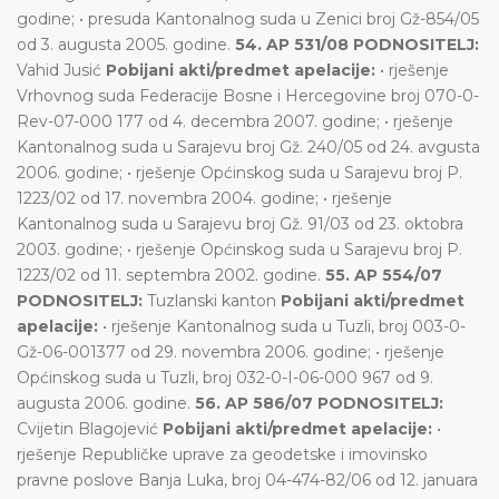
godine; • presuda Kantonalnog suda u Zenici broj Gž-854/05
od 3. augusta 2005. godine.
54. AP 531/08 PODNOSITELJ:
Vahid Jusić
Pobijani akti/predmet apelacije:
• rješenje
Vrhovnog suda Federacije Bosne i Hercegovine broj 070-0-
Rev-07-000 177 od 4. decembra 2007. godine; • rješenje
Kantonalnog suda u Sarajevu broj Gž. 240/05 od 24. avgusta
2006. godine; • rješenje Općinskog suda u Sarajevu broj P.
1223/02 od 17. novembra 2004. godine; • rješenje
Kantonalnog suda u Sarajevu broj Gž. 91/03 od 23. oktobra
2003. godine; • rješenje Općinskog suda u Sarajevu broj P.
1223/02 od 11. septembra 2002. godine.
55. AP 554/07
PODNOSITELJ:
Tuzlanski kanton
Pobijani akti/predmet
apelacije:
• rješenje Kantonalnog suda u Tuzli, broj 003-0-
Gž-06-001377 od 29. novembra 2006. godine; • rješenje
Općinskog suda u Tuzli, broj 032-0-I-06-000 967 od 9.
augusta 2006. godine.
56. AP 586/07 PODNOSITELJ:
Cvijetin Blagojević
Pobijani akti/predmet apelacije:
•
rješenje Republičke uprave za geodetske i imovinsko
pravne poslove Banja Luka, broj 04-474-82/06 od 12. januara