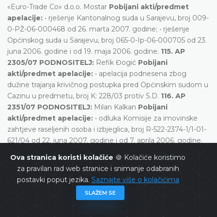
«Euro-Trade Co» d.o.o. Mostar
Pobijani akti/predmet
apelacije:
• rješenje Kantonalnog suda u Sarajevu, broj 009-
0-PŽ-06-000468 od 26. marta 2007. godine; • rješenje
Općinskog suda u Sarajevu, broj 065-0-Ip-06-000705 od 23.
juna 2006. godine i od 19. maja 2006. godine.
115. AP
2305/07 PODNOSITELJ:
Refik Đogić
Pobijani
akti/predmet apelacije:
• apelacija podnesena zbog
dužine trajanja krivičnog postupka pred Općinskim sudom u
Cazinu u predmetu, broj K: 228/03 protiv S.D.
116. AP
2351/07 PODNOSITELJ:
Milan Kalkan
Pobijani
akti/predmet apelacije:
• odluka Komisije za imovinske
zahtjeve raseljenih osoba i izbjeglica, broj R-522-2374-1/1-01-
621/04 od 22. juna 2007. godine i od 7. aprila 2006. godine.
117. AP 2477/06 PODNOSITELJI:
Stipe Mostarac i Ljuba
Ova stranica koristi kolačiće
🍪 Kolačiće koristimo
Mostarac
Pobijani akti/predmet apelacije:
• rješenje
za pravilan rad web stranice i snimanje odabranih
Kantonalnog suda u Livnu broj 010-0-Gž-06-000-094 od 5.
postavki poput jezika.
Saznajte više o kolačićima
maja 2006. godine i rješenja Općinskog suda u Livnu broj R-
SLAŽEM SE
131/04 od 19. januara 2006. godine.
118. AP 2497/07
PODNOSITELJ:
Boško Đekić
Pobijani akti/predmet