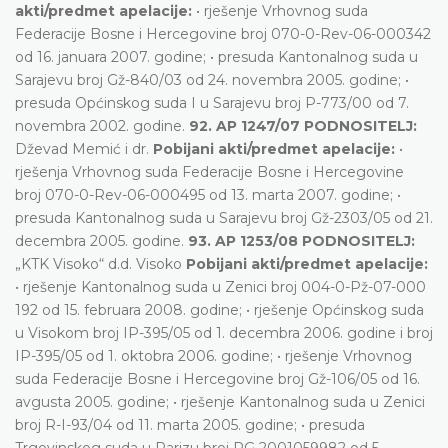
akti/predmet apelacije:
• rješenje Vrhovnog suda
Federacije Bosne i Hercegovine broj 070-0-Rev-06-000342
od 16. januara 2007. godine; • presuda Kantonalnog suda u
Sarajevu broj Gž-840/03 od 24. novembra 2005. godine; •
presuda Općinskog suda I u Sarajevu broj P-773/00 od 7.
novembra 2002. godine.
92. AP 1247/07 PODNOSITELJ:
Dževad Memić i dr.
Pobijani akti/predmet apelacije:
•
rješenja Vrhovnog suda Federacije Bosne i Hercegovine
broj 070-0-Rev-06-000495 od 13. marta 2007. godine; •
presuda Kantonalnog suda u Sarajevu broj Gž-2303/05 od 21.
decembra 2005. godine.
93. AP 1253/08 PODNOSITELJ:
„KTK Visoko“ d.d. Visoko
Pobijani akti/predmet apelacije:
• rješenje Kantonalnog suda u Zenici broj 004-0-Pž-07-000
192 od 15. februara 2008. godine; • rješenje Općinskog suda
u Visokom broj IP-395/05 od 1. decembra 2006. godine i broj
IP-395/05 od 1. oktobra 2006. godine; • rješenje Vrhovnog
suda Federacije Bosne i Hercegovine broj Gž-106/05 od 16.
avgusta 2005. godine; • rješenje Kantonalnog suda u Zenici
broj R-I-93/04 od 11. marta 2005. godine; • presuda
Trgovinskog suda u Parizu broj RG 2001059982 od 5.