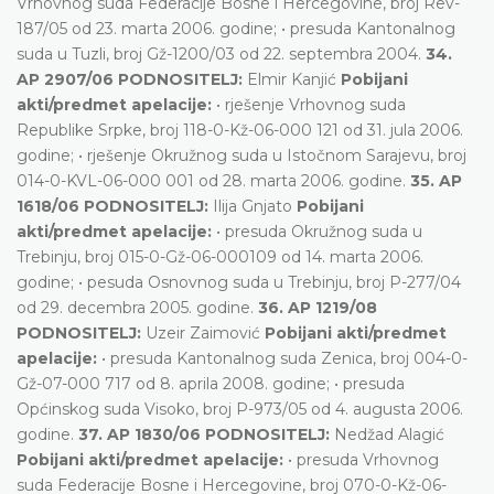
Vrhovnog suda Federacije Bosne i Hercegovine, broj Rev-
187/05 od 23. marta 2006. godine; • presuda Kantonalnog
suda u Tuzli, broj Gž-1200/03 od 22. septembra 2004.
34.
AP 2907/06 PODNOSITELJ:
Elmir Kanjić
Pobijani
akti/predmet apelacije:
• rješenje Vrhovnog suda
Republike Srpke, broj 118-0-Kž-06-000 121 od 31. jula 2006.
godine; • rješenje Okružnog suda u Istočnom Sarajevu, broj
014-0-KVL-06-000 001 od 28. marta 2006. godine.
35. AP
1618/06 PODNOSITELJ:
Ilija Gnjato
Pobijani
akti/predmet apelacije:
• presuda Okružnog suda u
Trebinju, broj 015-0-Gž-06-000109 od 14. marta 2006.
godine; • pesuda Osnovnog suda u Trebinju, broj P-277/04
od 29. decembra 2005. godine.
36. AP 1219/08
PODNOSITELJ:
Uzeir Zaimović
Pobijani akti/predmet
apelacije:
• presuda Kantonalnog suda Zenica, broj 004-0-
Gž-07-000 717 od 8. aprila 2008. godine; • presuda
Općinskog suda Visoko, broj P-973/05 od 4. augusta 2006.
godine.
37. AP 1830/06 PODNOSITELJ:
Nedžad Alagić
Pobijani akti/predmet apelacije:
• presuda Vrhovnog
suda Federacije Bosne i Hercegovine, broj 070-0-Kž-06-