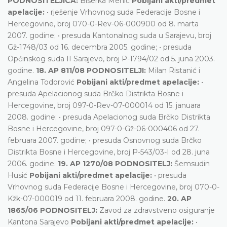
PODNOSITELJICA:
Biserka Mehić
Pobijani akti/predmet
apelacije:
• rješenje Vrhovnog suda Federacije Bosne i
Hercegovine, broj 070-0-Rev-06-000900 od 8. marta
2007. godine; • presuda Kantonalnog suda u Sarajevu, broj
Gž-1748/03 od 16. decembra 2005. godine; • presuda
Općinskog suda II Sarajevo, broj P-1794/02 od 5. juna 2003.
godine.
18. AP 811/08 PODNOSITELJI:
Milan Ristanić i
Angelina Todorović
Pobijani akti/predmet apelacije:
•
presuda Apelacionog suda Brčko Distrikta Bosne i
Hercegovine, broj 097-0-Rev-07-000014 od 15. januara
2008. godine; • presuda Apelacionog suda Brčko Distrikta
Bosne i Hercegovine, broj 097-0-Gž-06-000406 od 27.
februara 2007. godine; • presuda Osnovnog suda Brčko
Distrikta Bosne i Hercegovine, broj P-543/03-I od 28. juna
2006. godine.
19. AP 1270/08 PODNOSITELJ:
Šemsudin
Husić
Pobijani akti/predmet apelacije:
• presuda
Vrhovnog suda Federacije Bosne i Hercegovine, broj 070-0-
Kžk-07-000019 od 11. februara 2008. godine.
20. AP
1865/06 PODNOSITELJ:
Zavod za zdravstveno osiguranje
Kantona Sarajevo
Pobijani akti/predmet apelacije:
•