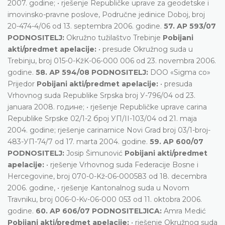
2007. godine; • rješenje Republičke uprave za geodetske i
imovinsko-pravne poslove, Područne jedinice Doboj, broj
20-474-4/06 od 13. septembra 2006. godine.
57. AP 593/07
PODNOSITELJ:
Okružno tužilaštvo Trebinje
Pobijani
akti/predmet apelacije:
• presude Okružnog suda u
Trebinju, broj 015-0-KžK-06-000 006 od 23. novembra 2006.
godine.
58. АP 594/08 PODNOSITELJ:
DOO «Sigma co»
Prijedor
Pobijani akti/predmet apelacije:
• presuda
Vrhovnog suda Republike Srpska broj У-796/04 оd 23.
јanuara 2008. године; • rješenje Republičke uprave carina
Republike Srpske 02/1-2 број УП/II-103/04 оd 21. maja
2004. godine; rješenje carinarnice Novi Grad broj 03/1-broj-
483-УП-74/7 оd 17. marta 2004. godine.
59. AP 600/07
PODNOSITELJ:
Josip Šimunović
Pobijani akti/predmet
apelacije:
• rješenje Vrhovnog suda Federacije Bosne i
Hercegovine, broj 070-0-Kž-06-000583 od 18. decembra
2006. godine, • rješenje Kantonalnog suda u Novom
Travniku, broj 006-0-Kv-06-000 053 od 11. oktobra 2006.
godine.
60. AP 606/07 PODNOSITELJICA:
Amra Medić
Pobijani akti/predmet apelacije:
• rješenje Okružnog suda