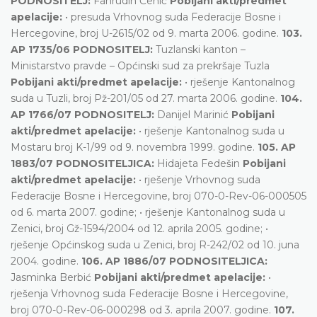
PODNOSITELJ:
Fahrudin Čehić
Pobijani akti/predmet
apelacije:
• presuda Vrhovnog suda Federacije Bosne i
Hercegovine, broj U-2615/02 od 9. marta 2006. godine.
103.
AP 1735/06 PODNOSITELJ:
Tuzlanski kanton –
Ministarstvo pravde – Općinski sud za prekršaje Tuzla
Pobijani akti/predmet apelacije:
• rješenje Kantonalnog
suda u Tuzli, broj Pž-201/05 od 27. marta 2006. godine.
104.
AP 1766/07 PODNOSITELJ:
Danijel Marinić
Pobijani
akti/predmet apelacije:
• rješenje Kantonalnog suda u
Mostaru broj K-1/99 od 9. novembra 1999. godine.
105. AP
1883/07 PODNOSITELJICA:
Hidajeta Fedešin
Pobijani
akti/predmet apelacije:
• rješenje Vrhovnog suda
Federacije Bosne i Hercegovine, broj 070-0-Rev-06-000505
od 6. marta 2007. godine; • rješenje Kantonalnog suda u
Zenici, broj Gž-1594/2004 od 12. aprila 2005. godine; •
rješenje Općinskog suda u Zenici, broj R-242/02 od 10. juna
2004. godine.
106. AP 1886/07 PODNOSITELJICA:
Jasminka Berbić
Pobijani akti/predmet apelacije:
•
rješenja Vrhovnog suda Federacije Bosne i Hercegovine,
broj 070-0-Rev-06-000298 od 3. aprila 2007. godine.
107.