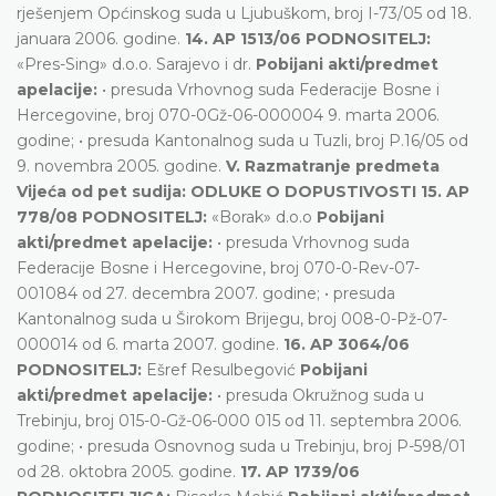
rješenjem Općinskog suda u Ljubuškom, broj I-73/05 od 18.
januara 2006. godine.
14. AP 1513/06 PODNOSITELJ:
«Pres-Sing» d.o.o. Sarajevo i dr.
Pobijani akti/predmet
apelacije:
• presuda Vrhovnog suda Federacije Bosne i
Hercegovine, broj 070-0Gž-06-000004 9. marta 2006.
godine; • presuda Kantonalnog suda u Tuzli, broj P.16/05 od
9. novembra 2005. godine.
V. Razmatranje predmeta
Vijeća od pet sudija: ODLUKE O DOPUSTIVOSTI
15. AP
778/08 PODNOSITELJ:
«Borak» d.o.o
Pobijani
akti/predmet apelacije:
• presuda Vrhovnog suda
Federacije Bosne i Hercegovine, broj 070-0-Rev-07-
001084 od 27. decembra 2007. godine; • presuda
Kantonalnog suda u Širokom Brijegu, broj 008-0-Pž-07-
000014 od 6. marta 2007. godine.
16. AP 3064/06
PODNOSITELJ:
Ešref Resulbegović
Pobijani
akti/predmet apelacije:
• presuda Okružnog suda u
Trebinju, broj 015-0-Gž-06-000 015 od 11. septembra 2006.
godine; • presuda Osnovnog suda u Trebinju, broj P-598/01
od 28. oktobra 2005. godine.
17. AP 1739/06