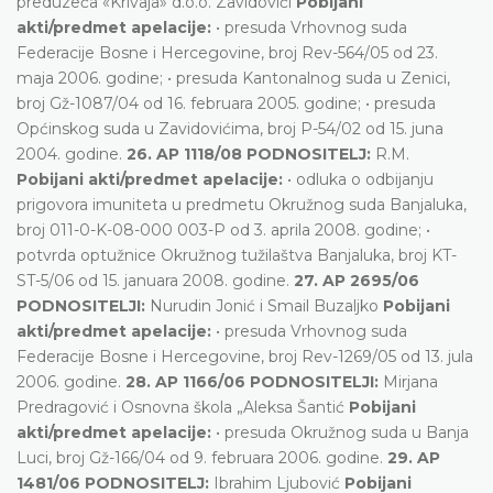
preduzeća «Krivaja» d.o.o. Zavidovići
Pobijani
akti/predmet apelacije:
• presuda Vrhovnog suda
Federacije Bosne i Hercegovine, broj Rev-564/05 od 23.
maja 2006. godine; • presuda Kantonalnog suda u Zenici,
broj Gž-1087/04 od 16. februara 2005. godine; • presuda
Općinskog suda u Zavidovićima, broj P-54/02 od 15. juna
2004. godine.
26. AP 1118/08 PODNOSITELJ:
R.M.
Pobijani akti/predmet apelacije:
• odluka o odbijanju
prigovora imuniteta u predmetu Okružnog suda Banjaluka,
broj 011-0-K-08-000 003-P od 3. aprila 2008. godine; •
potvrda optužnice Okružnog tužilaštva Banjaluka, broj KT-
ST-5/06 od 15. januara 2008. godine.
27. AP 2695/06
PODNOSITELJI:
Nurudin Jonić i Smail Buzaljko
Pobijani
akti/predmet apelacije:
• presuda Vrhovnog suda
Federacije Bosne i Hercegovine, broj Rev-1269/05 od 13. jula
2006. godine.
28. AP 1166/06 PODNOSITELJI:
Mirjana
Predragović i Osnovna škola „Aleksa Šantić
Pobijani
akti/predmet apelacije:
• presuda Okružnog suda u Banja
Luci, broj Gž-166/04 od 9. februara 2006. godine.
29. AP
1481/06 PODNOSITELJ:
Ibrahim Ljubović
Pobijani