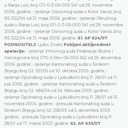
u Banja Luci, broj 011-0-Ž-06-000 541 od 29. novembra
2006. godine; • rješenje Osnovnog suda u Kotor Varoši, broj
RS-322/04 od 31. maja 2006. godine; • rješenje Okružnog
suda u Banja Luci, broj 011-0-Ž-06-000 541 od 29. novembra
2006. godine; • rješenje Osnovnog suda u Kotor Varoši, broj
RS-322/04 od 31. maja 2006. godine.
61. AP 624/07
PODNOSITELJ:
Ljubo Zovko
Pobijani akti/predmet
apelacije:
• rješenje Vrhovnog suda Federacije Bosne i
Hercegovine broj 070-0-Rev-06-000 362 od 26. decembra
2006. godine; • rješenje Kantonalnog suda u Širokom
Brijegu broj Gž. 331/05 od 10. oktobra 2005. godine; •
rješenje Općinskog suda u Ljubuškom broj P. 28/01 od 11.
jula 2005. godine; • rješenje Kantonalnog suda u Širokom
Brijegu broj Gž. 486/04 od 24. februara 2005. godine; •
rješenje Općinskog suda u Ljubuškom broj P. 28/01 od 15.
novembra 2004. godine; • presuda Kantonalnog suda u
Širokom Brijegu broj Gž. 258/03 od 5. decembra 2003.
godine, • presuda Općinskog suda u Ljubuškom broj P.
28/01 od 17. marta 2003. godine.
62. AP 639/07