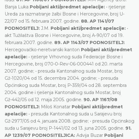
Banja Luka
Pobijani akti/predmet apelacije:
• rješenje
Ureda za razmatranje žalbi Bosne i Hercegovine, broj U-
22/07 od 15. februara 2007. godine.
88. AP 1141/07
PODNOSITELJ:
J.M.
Pobijani akti/predmet apelacije:
•
akt Tužilaštva Bosne i Hercegovine, broj A-90/07 od 19.
februara 2007. godine.
89. AP 1143/07 PODNOSITELJ:
Hercegovačko-neretvanski kanton
Pobijani akti/predmet
apelacije:
• rješenje Vrhovnog suda Federacije Bosne i
Hercegovine, broj 070-0-Rev-06-000441 od 20. marta
2007. godine; • presuda Kantonalnog suda Mostar, broj
Gž-1020/04 od 15. decembra 2004. godine; • presuda
Općinskog suda Mostar, broj P-359/04 od 28. septembra
2004. godine i rješenja Kantonalnog suda Mostar, broj
Gž-442/05 od 12. maja 2005. godine.
90. AP 1167/08
PODNOSITELJ:
Miloš Konatar
Pobijani akti/predmet
apelacije:
• presuda Kantonalnog suda u Sarajevu broj
Gž-2977/05 od 4. januara 2008. godine; • presuda Općinskog
suda u Sarajevu broj P-1441/02 od 13. juna 2005. godine.
91.
AP 1239/07 PODNOSITELJICA:
Advija Buzar
Pobijani