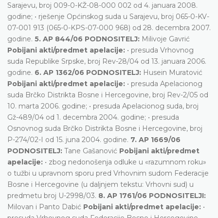
Sarajevu, broj 009-0-KŽ-08-000 002 od 4. januara 2008.
godine; • rješenje Općinskog suda u Sarajevu, broj 065-0-KV-
07-001 913 (065-0-KPS-07-000 968) od 28. decembra 2007.
godine.
5. AP 844/06 PODNOSITELJ:
Milivoje Gavrić
Pobijani akti/predmet apelacije:
• presuda Vrhovnog
suda Republike Srpske, broj Rev-28/04 od 13. januara 2006.
godine.
6. AP 1362/06 PODNOSITELJ:
Husein Muratović
Pobijani akti/predmet apelacije:
• presuda Apelacionog
suda Brčko Distrikta Bosne i Hercegovine, broj Rev-2/05 od
10. marta 2006. godine; • presuda Apelacionog suda, broj
Gž-489/04 od 1. decembra 2004. godine; • presuda
Osnovnog suda Brčko Distrikta Bosne i Hercegovine, broj
P-274/02-I od 15. juna 2004. godine.
7. AP 1669/06
PODNOSITELJ:
Tane Gašanović
Pobijani akti/predmet
apelacije:
• zbog nedonošenja odluke u «razumnom roku»
o tužbi u upravnom sporu pred Vrhovnim sudom Federacije
Bosne i Hercegovine (u daljnjem tekstu: Vrhovni sud) u
predmetu broj U-2998/03.
8. AP 1761/06 PODNOSITELJI:
Milovan i Panto Dabić
Pobijani akti/predmet apelacije:
•
presuda Vrhovnog suda Federacije Bosne i Hercegovine,