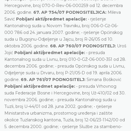
Hercegovine, broj 070-0-Rev-06-000259 od 12. decembra
2006. godine.
67. AP 754/07 PODNOSITELJICA:
Mileva
Savić
Pobijani akti/predmet apelacije:
• rješenje
Kantonalnog suda u Novom Travniku, broj 006-0-Gž-06-
000 786 od 24. januara 2007. godine; • rješenje Općinskog
suda u Bugojnu-Odjeljenje u Jajcu, broj R-26/05 od 10.
oktobra 2006. godine.
68. AP 760/07 PODNOSITELJ:
Uroš
Jojić
Pobijani akti/predmet apelacije:
• presuda
Kantonalnog suda u Livnu, broj 010-0-GŽ-06-000-351 od 28.
decembra 2006. godine; • presuda Općinskog suda u Livnu,
Odjeljenje suda u Drvaru, broj P-21/05-D od 19. aprila 2006.
godine.
69. AP 761/07 PODNOSITELJ:
Simana Bošković
Pobijani akti/predmet apelacije:
• presuda Vrhovnog
suda Federacije Bosne i Hercegovine, broj Už-410/02 od 30.
novembra 2006. godine; • presuda Kantonalnog suda u
Tuzli, broj U-44/01 od 28. juna 2002. godine; • rješenje
Ministarstva urbanizma, prostornog uređenja i zaštite
okolice Tuzlanskog kantona, Tuzla, broj 12-06/23-1142/00 od
5. decembra 2000. godine; • rješenje Službe za stambeno-