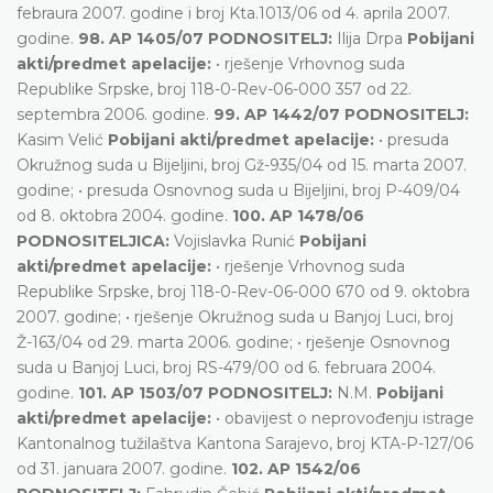
febraura 2007. godine i broj Kta.1013/06 od 4. aprila 2007.
godine.
98. AP 1405/07 PODNOSITELJ:
Ilija Drpa
Pobijani
akti/predmet apelacije:
• rješenje Vrhovnog suda
Republike Srpske, broj 118-0-Rev-06-000 357 od 22.
septembra 2006. godine.
99. AP 1442/07 PODNOSITELJ:
Kasim Velić
Pobijani akti/predmet apelacije:
• presuda
Okružnog suda u Bijeljini, broj Gž-935/04 od 15. marta 2007.
godine; • presuda Osnovnog suda u Bijeljini, broj P-409/04
od 8. oktobra 2004. godine.
100. AP 1478/06
PODNOSITELJICA:
Vojislavka Runić
Pobijani
akti/predmet apelacije:
• rješenje Vrhovnog suda
Republike Srpske, broj 118-0-Rev-06-000 670 od 9. oktobra
2007. godine; • rješenje Okružnog suda u Banjoj Luci, broj
Ž-163/04 od 29. marta 2006. godine; • rješenje Osnovnog
suda u Banjoj Luci, broj RS-479/00 od 6. februara 2004.
godine.
101. AP 1503/07 PODNOSITELJ:
N.M.
Pobijani
akti/predmet apelacije:
• obavijest o neprovođenju istrage
Kantonalnog tužilaštva Kantona Sarajevo, broj KTA-P-127/06
od 31. januara 2007. godine.
102. AP 1542/06