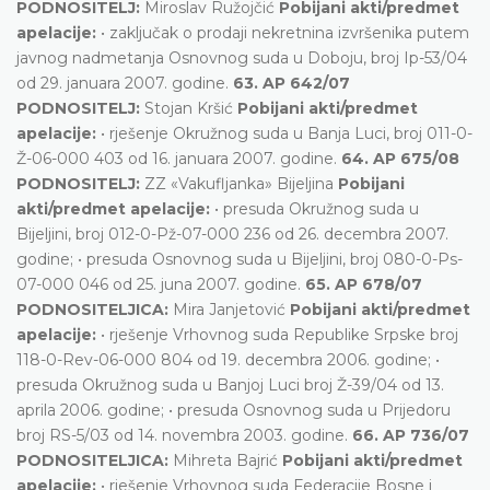
PODNOSITELJ:
Miroslav Ružojčić
Pobijani akti/predmet
apelacije:
• zaključak o prodaji nekretnina izvršenika putem
javnog nadmetanja Osnovnog suda u Doboju, broj Ip-53/04
od 29. januara 2007. godine.
63. AP 642/07
PODNOSITELJ:
Stojan Kršić
Pobijani akti/predmet
apelacije:
• rješenje Okružnog suda u Banja Luci, broj 011-0-
Ž-06-000 403 od 16. januara 2007. godine.
64. AP 675/08
PODNOSITELJ:
ZZ «Vakufljanka» Bijeljina
Pobijani
akti/predmet apelacije:
• presuda Okružnog suda u
Bijeljini, broj 012-0-Pž-07-000 236 od 26. decembra 2007.
godine; • presuda Osnovnog suda u Bijeljini, broj 080-0-Ps-
07-000 046 od 25. juna 2007. godine.
65. AP 678/07
PODNOSITELJICA:
Mira Janjetović
Pobijani akti/predmet
apelacije:
• rješenje Vrhovnog suda Republike Srpske broj
118-0-Rev-06-000 804 od 19. decembra 2006. godine; •
presuda Okružnog suda u Banjoj Luci broj Ž-39/04 od 13.
aprila 2006. godine; • presuda Osnovnog suda u Prijedoru
broj RS-5/03 od 14. novembra 2003. godine.
66. AP 736/07
PODNOSITELJICA:
Mihreta Bajrić
Pobijani akti/predmet
apelacije:
• rješenje Vrhovnog suda Federacije Bosne i