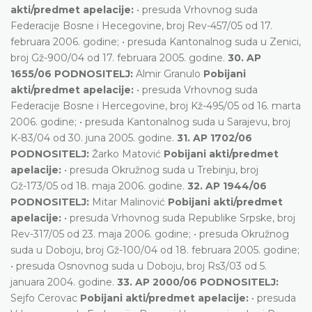
akti/predmet apelacije:
• presuda Vrhovnog suda
Federacije Bosne i Hecegovine, broj Rev-457/05 od 17.
februara 2006. godine; • presuda Kantonalnog suda u Zenici,
broj Gž-900/04 od 17. februara 2005. godine.
30. AP
1655/06 PODNOSITELJ:
Almir Granulo
Pobijani
akti/predmet apelacije:
• presuda Vrhovnog suda
Federacije Bosne i Hercegovine, broj Kž-495/05 od 16. marta
2006. godine; • presuda Kantonalnog suda u Sarajevu, broj
K-83/04 od 30. juna 2005. godine.
31. AP 1702/06
PODNOSITELJ:
Žarko Matović
Pobijani akti/predmet
apelacije:
• presuda Okružnog suda u Trebinju, broj
Gž-173/05 od 18. maja 2006. godine.
32. AP 1944/06
PODNOSITELJ:
Mitar Malinović
Pobijani akti/predmet
apelacije:
• presuda Vrhovnog suda Republike Srpske, broj
Rev-317/05 od 23. maja 2006. godine; • presuda Okružnog
suda u Doboju, broj Gž-100/04 od 18. februara 2005. godine;
• presuda Osnovnog suda u Doboju, broj Rs3/03 od 5.
januara 2004. godine.
33. AP 2000/06 PODNOSITELJ:
Sejfo Cerovac
Pobijani akti/predmet apelacije:
• presuda