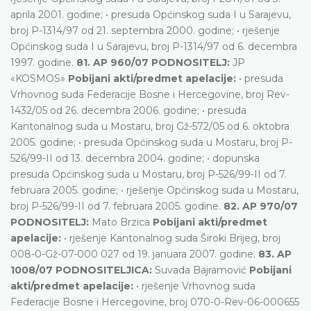
aprila 2001. godine; • presuda Općinskog suda I u Sarajevu,
broj P-1314/97 od 21. septembra 2000. godine; • rješenje
Općinskog suda I u Sarajevu, broj P-1314/97 od 6. decembra
1997. godine.
81. AP 960/07 PODNOSITELJ:
JP
«KOSMOS»
Pobijani akti/predmet apelacije:
• presuda
Vrhovnog suda Federacije Bosne i Hercegovine, broj Rev-
1432/05 od 26. decembra 2006. godine; • presuda
Kantonalnog suda u Mostaru, broj Gž-572/05 od 6. oktobra
2005. godine; • presuda Općinskog suda u Mostaru, broj P-
526/99-II od 13. decembra 2004. godine; • dopunska
presuda Općinskog suda u Mostaru, broj P-526/99-II od 7.
februara 2005. godine; • rješenje Općinskog suda u Mostaru,
broj P-526/99-II od 7. februara 2005. godine.
82. AP 970/07
PODNOSITELJ:
Mato Brzica
Pobijani akti/predmet
apelacije:
• rješenje Kantonalnog suda Široki Brijeg, broj
008-0-Gž-07-000 027 od 19. januara 2007. godine.
83. AP
1008/07 PODNOSITELJICA:
Suvada Bajramović
Pobijani
akti/predmet apelacije:
• rješenje Vrhovnog suda
Federacije Bosne i Hercegovine, broj 070-0-Rev-06-000655