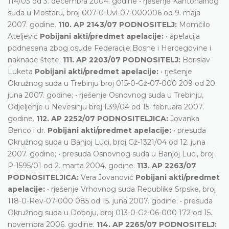
114/03 od 3. decembra 2004. godine • rješenje Kantonalnog
suda u Mostaru, broj 007-0-Uvl-07-000006 od 9. maja
2007. godine.
110. AP 2143/07 PODNOSITELJ:
Momčilo
Ateljević
Pobijani akti/predmet apelacije:
• apelacija
podnesena zbog osude Federacije Bosne i Hercegovine i
naknade štete.
111. AP 2203/07 PODNOSITELJ:
Borislav
Luketa
Pobijani akti/predmet apelacije:
• rješenje
Okružnog suda u Trebinju broj 015-0-Gž-07-000 209 od 20.
juna 2007. godine; • rješenje Osnovnog suda u Trebinju,
Odjeljenje u Nevesinju broj I.39/04 od 15. februara 2007.
godine.
112. AP 2252/07 PODNOSITELJICA:
Jovanka
Benco i dr.
Pobijani akti/predmet apelacije:
• presuda
Okružnog suda u Banjoj Luci, broj Gž-1321/04 od 12. juna
2007. godine; • presuda Osnovnog suda u Banjoj Luci, broj
P-1595/01 od 2. marta 2004. godine.
113. AP 2263/07
PODNOSITELJICA:
Vera Jovanović
Pobijani akti/predmet
apelacije:
• rješenje Vrhovnog suda Republike Srpske, broj
118-0-Rev-07-000 085 od 15. juna 2007. godine; • presuda
Okružnog suda u Doboju, broj 013-0-Gž-06-000 172 od 15.
novembra 2006. godine.
114. AP 2265/07 PODNOSITELJ: