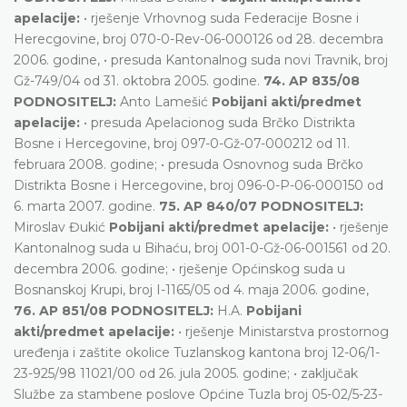
apelacije:
• rješenje Vrhovnog suda Federacije Bosne i
Herecgovine, broj 070-0-Rev-06-000126 od 28. decembra
2006. godine, • presuda Kantonalnog suda novi Travnik, broj
Gž-749/04 od 31. oktobra 2005. godine.
74. AP 835/08
PODNOSITELJ:
Anto Lamešić
Pobijani akti/predmet
apelacije:
• presuda Apelacionog suda Brčko Distrikta
Bosne i Hercegovine, broj 097-0-Gž-07-000212 od 11.
februara 2008. godine; • presuda Osnovnog suda Brčko
Distrikta Bosne i Hercegovine, broj 096-0-P-06-000150 od
6. marta 2007. godine.
75. AP 840/07 PODNOSITELJ:
Miroslav Đukić
Pobijani akti/predmet apelacije:
• rješenje
Kantonalnog suda u Bihaću, broj 001-0-Gž-06-001561 od 20.
decembra 2006. godine; • rješenje Općinskog suda u
Bosnanskoj Krupi, broj I-1165/05 od 4. maja 2006. godine,
76. AP 851/08 PODNOSITELJ:
H.A.
Pobijani
akti/predmet apelacije:
• rješenje Ministarstva prostornog
uređenja i zaštite okolice Tuzlanskog kantona broj 12-06/1-
23-925/98 11021/00 od 26. jula 2005. godine; • zaključak
Službe za stambene poslove Općine Tuzla broj 05-02/5-23-