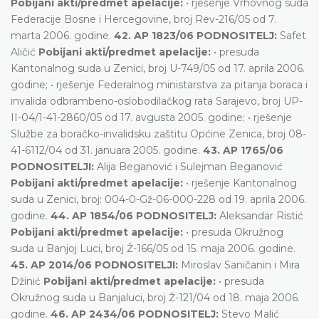
Pobijani akti/predmet apelacije:
• rješenje Vrhovnog suda
Federacije Bosne i Hercegovine, broj Rev-216/05 od 7.
marta 2006. godine.
42. AP 1823/06 PODNOSITELJ:
Safet
Aličić
Pobijani akti/predmet apelacije:
• presuda
Kantonalnog suda u Zenici, broj U-749/05 od 17. aprila 2006.
godine; • rješenje Federalnog ministarstva za pitanja boraca i
invalida odbrambeno-oslobodilačkog rata Sarajevo, broj UP-
II-04/1-41-2860/05 od 17. avgusta 2005. godine; • rješenje
Službe za boračko-invalidsku zaštitu Općine Zenica, broj 08-
41-6112/04 od 31. januara 2005. godine.
43. AP 1765/06
PODNOSITELJI:
Alija Beganović i Sulejman Beganović
Pobijani akti/predmet apelacije:
• rješenje Kantonalnog
suda u Zenici, broj: 004-0-Gž-06-000-228 od 19. aprila 2006.
godine.
44. AP 1854/06 PODNOSITELJ:
Aleksandar Ristić
Pobijani akti/predmet apelacije:
• presuda Okružnog
suda u Banjoj Luci, broj Ž-166/05 od 15. maja 2006. godine.
45. AP 2014/06 PODNOSITELJI:
Miroslav Saničanin i Mira
Džinić
Pobijani akti/predmet apelacije:
• presuda
Okružnog suda u Banjaluci, broj Ž-121/04 od 18. maja 2006.
godine.
46. AP 2434/06 PODNOSITELJ:
Stevo Malić