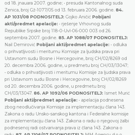
od 18. jnauara 2007. godine; • presuda Kantonalnog suda
Zenica, broj Gž-1077/05 od 13. februara 2006. godine.
84.
AP 1031/08 PODNOSITELJ:
Gojko Aničić
Pobijani
akti/predmet apelacije:
• rješenje Vrhovnog suda
Republike Srpske broj 118-0-Uvl-06-000 003 od 26.
septembra 2007. godine.
85. AP 1088/07 PODNOSITELJ:
Nail Demirović
Pobijani akti/predmet apelacije:
• odluka
o prihvatljivosti i meritumu Komisije za ljudska prava pri
Ustavnom sudu Bosne i Hercegovine, broj CH/02/8269 od
20. decembra 2006. godine, u predmetu broj CH/03/13047;
• odluka o prihvatljivosti i meritumu Komisije za ljudska prava
pri Ustavnom sudu Bosne i Hercegovine, broj CH/02/8269
od 20. decembra 2006. godine, u predmetu broj
CH/03/13047.
86. AP 1092/06 PODNOSITELJ:
Ismet Murić
Pobijani akti/predmet apelacije:
• apelacija podnesena
zbog neodlučivanja Komisije za implementaciju člana 143.
Zakona o radu Unsko-sanskog kantona i Federalne komisije
za implementaciju člana 143. Zakona o radu o njegovoj žalbi
podnesenoj radi ostvarivanja prava iz člana 143. Zakona o
radu.
87. AP 1106/07 PODNOSITELJ:
MM Agency d.o.o.