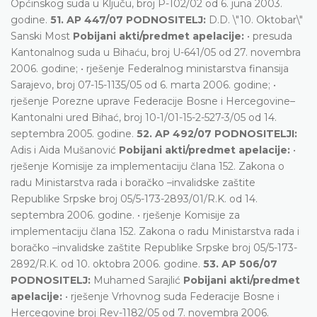
Općinskog suda u Ključu, broj P-102/02 od 6. juna 2003.
godine.
51. AP 447/07 PODNOSITELJ:
D.D. \"10. Oktobar\"
Sanski Most
Pobijani akti/predmet apelacije:
• presuda
Kantonalnog suda u Bihaću, broj U-641/05 od 27. novembra
2006. godine; • rješenje Federalnog ministarstva finansija
Sarajevo, broj 07-15-1135/05 od 6. marta 2006. godine; •
rješenje Porezne uprave Federacije Bosne i Hercegovine–
Kantonalni ured Bihać, broj 10-1/01-15-2-527-3/05 od 14.
septembra 2005. godine.
52. AP 492/07 PODNOSITELJI:
Adis i Aida Mušanović
Pobijani akti/predmet apelacije:
•
rješenje Komisije za implementaciju člana 152. Zakona o
radu Ministarstva rada i boračko –invalidske zaštite
Republike Srpske broj 05/5-173-2893/01/R.K. od 14.
septembra 2006. godine. • rješenje Komisije za
implementaciju člana 152. Zakona o radu Ministarstva rada i
boračko –invalidske zaštite Republike Srpske broj 05/5-173-
2892/R.K. od 10. oktobra 2006. godine.
53. AP 506/07
PODNOSITELJ:
Muhamed Sarajlić
Pobijani akti/predmet
apelacije:
• rješenje Vrhovnog suda Federacije Bosne i
Hercegovine broj Rev-1182/05 od 7. novembra 2006.