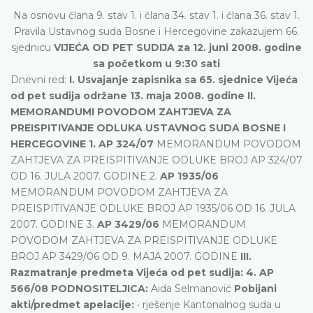
Na osnovu člana 9. stav 1. i člana 34. stav 1. i člana 36. stav 1.
Pravila Ustavnog suda Bosne i Hercegovine zakazujem 66.
sjednicu
VIJEĆA OD PET SUDIJA za 12. juni 2008. godine
sa početkom u 9:30 sati
Dnevni red:
I. Usvajanje zapisnika sa 65. sjednice Vijeća
od pet sudija održane 13. maja 2008. godine II.
MEMORANDUMI POVODOM ZAHTJEVA ZA
PREISPITIVANJE ODLUKA USTAVNOG SUDA BOSNE I
HERCEGOVINE 1. AP 324/07
MEMORANDUM POVODOM
ZAHTJEVA ZA PREISPITIVANJE ODLUKE BROJ AP 324/07
OD 16. JULA 2007. GODINE 2.
AP 1935/06
MEMORANDUM POVODOM ZAHTJEVA ZA
PREISPITIVANJE ODLUKE BROJ AP 1935/06 OD 16. JULA
2007. GODINE 3.
AP 3429/06
MEMORANDUM
POVODOM ZAHTJEVA ZA PREISPITIVANJE ODLUKE
BROJ AP 3429/06 OD 9. MAJA 2007. GODINE
III.
Razmatranje predmeta Vijeća od pet sudija:
4. AP
566/08 PODNOSITELJICA:
Aida Selmanović
Pobijani
akti/predmet apelacije:
• rješenje Kantonalnog suda u