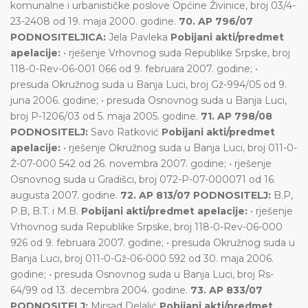
komunalne i urbanističke poslove Općine Živinice, broj 03/4-
23-2408 od 19. maja 2000. godine.
70. AP 796/07
PODNOSITELJICA:
Jela Pavleka
Pobijani akti/predmet
apelacije:
• rješenje Vrhovnog suda Republike Srpske, broj
118-0-Rev-06-001 066 od 9. februara 2007. godine; •
presuda Okružnog suda u Banja Luci, broj Gž-994/05 od 9.
juna 2006. godine; • presuda Osnovnog suda u Banja Luci,
broj P-1206/03 od 5. maja 2005. godine.
71. AP 798/08
PODNOSITELJ:
Savo Ratković
Pobijani akti/predmet
apelacije:
• rješenje Okružnog suda u Banja Luci, broj 011-0-
Ž-07-000 542 od 26. novembra 2007. godine; • rješenje
Osnovnog suda u Gradišci, broj 072-P-07-000071 od 16.
augusta 2007. godine.
72. AP 813/07 PODNOSITELJ:
B.P,
P.B, B.T. i M.B.
Pobijani akti/predmet apelacije:
• rješenje
Vrhovnog suda Republike Srpske, broj 118-0-Rev-06-000
926 od 9. februara 2007. godine; • presuda Okružnog suda u
Banja Luci, broj 011-0-Gž-06-000 592 od 30. maja 2006.
godine; • presuda Osnovnog suda u Banja Luci, broj Rs-
64/99 od 13. decembra 2004. godine.
73. AP 833/07
PODNOSITELJ:
Mirsad Delalić
Pobijani akti/predmet