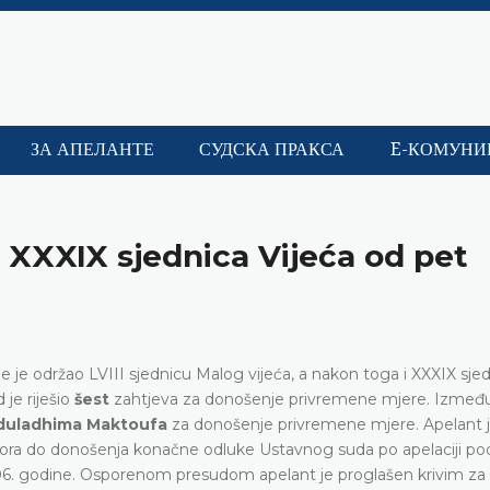
ЗА АПЕЛАНТЕ
СУДСКА ПРАКСА
E-КОМУНИ
 i XXXIX sjednica Vijeća od pet
 je održao LVIII sjednicu Malog vijeća, a nakon toga i XXXIX sje
 je riješio
šest
zahtjeva za donošenje privremene mjere. Izmeđ
duladhima Maktoufa
za donošenje privremene mjere. Apelant j
tvora do donošenja konačne odluke Ustavnog suda po apelaciji p
06. godine. Osporenom presudom apelant je proglašen krivim za 