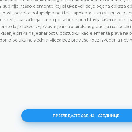
i sud nije našao elemente koji bi ukazivali da je ocjena dokaza o
zni postupak zloupotrijebljen na štetu apelanta u smislu prava na p
e medija sa suđenja, samo po sebi, ne predstavlja kršenje princip
ome da je takvo izvještavanje imalo direktnog uticaja na sudsku o
oji kršenje prava na jednakost u postupku, kao elementa prava na 
onio odluku na sjednici vijeća bez pretresa i bez izvođenja novi
ПРЕГЛЕДАЈТЕ СВЕ ИЗ - СЈЕДНИЦЕ