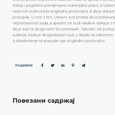
stanje i pogrešno primijenjeno materijalno pravo, a Ustavn
redovnih sudova bila očigledno proizvoljna, ili da je doka
postupak. U vezi s tim, Ustavni sud smatra da izvještavanj
nepristrasnosti suda, a apelant ne nudi nikakve dokaze o t
da je sud na drugi način bio pristrasan. Također, ne post
suđenje, kada je drugostepeni sud, u skladu sa zakonom, d
a obrazloženje te presude nije očigledno proizvoljno.
ПОДИЈЕЛИ
Повезани садржај