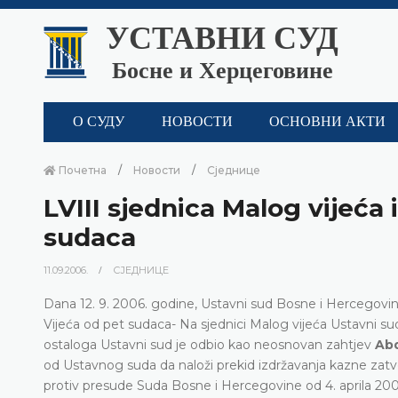
УСТАВНИ СУД
Босне и Херцеговине
О СУДУ
НОВОСТИ
ОСНОВНИ АКТИ
Почетна
Новости
Сједнице
LVIII sjednica Malog vijeća
sudaca
11.09.2006.
СЈЕДНИЦЕ
Dana 12. 9. 2006. godine, Ustavni sud Bosne i Hercegovine
Vijeća od pet sudaca- Na sjednici Malog vijeća Ustavni sud
ostaloga Ustavni sud je odbio kao neosnovan zahtjev
Ab
od Ustavnog suda da naloži prekid izdržavanja kazne za
protiv presude Suda Bosne i Hercegovine od 4. aprila 20