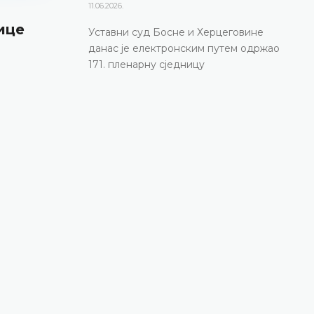
11.06.2026.
ице
171. пленарна сједницa
Уставни суд Босне и Херцеговине
данас је електронским путем одржао
11.06.2026.
171. пленарну сједницу
Уставни суд Босне и Херцеговине данас је
електронским путем одржао 171. пленарну сј
ДЕТАЉНИЈЕ