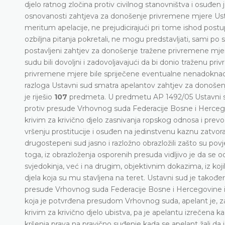
djelo ratnog zločina protiv civilnog stanovništva i osuđen 
osnovanosti zahtjeva za donošenje privremene mjere Ustavn
meritum apelacije, ne prejudicirajući pri tome ishod postup
ozbiljna pitanja pokretali, ne mogu predstavljati, sami p
postavljeni zahtjev za donošenje tražene privremene mjer
sudu bili dovoljni i zadovoljavajući da bi donio traženu p
privremene mjere bile spriječene eventualne nenadoknadiv
razloga Ustavni sud smatra apelantov zahtjev za donoše
je riješio
107
predmeta. U predmetu AP 1492/05 Ustavni s
protiv presude Vrhovnog suda Federacije Bosne i Herceg
krivim za krivično djelo zasnivanja ropskog odnosa i pre
vršenju prostitucije i osuđen na jedinstvenu kaznu zatvora 
drugostepeni sud jasno i razložno obrazložili zašto su po
toga, iz obrazloženja osporenih presuda vidljivo je da se 
svjedokinja, već i na drugim, objektivnim dokazima, iz koj
djela koja su mu stavljena na teret. Ustavni sud je takođ
presude Vrhovnog suda Federacije Bosne i Hercegovine 
koja je potvrđena presudom Vrhovnog suda, apelant je,
krivim za krivično djelo ubistva, pa je apelantu izrečena k
kršenja prava na pravično suđenje kada se apelant žali 