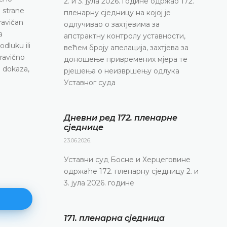
2. и 3. јула 2026. године одржао 172.
d strane
пленарну сједницу на којој је
ravičan
одлучивао о захтјевима за
a
апстрактну контролу уставности,
dluku ili
већем броју апелација, захтјева за
pravično
доношење привремених мјера те
h dokaza,
рјешења о неизвршењу одлука
Уставног суда
Дневни ред 172. пленарне
сједнице
23.06.2026.
Уставни суд Босне и Херцеговине
одржаће 172. пленарну сједницу 2. и
3. јула 2026. године
171. пленарна сједницa