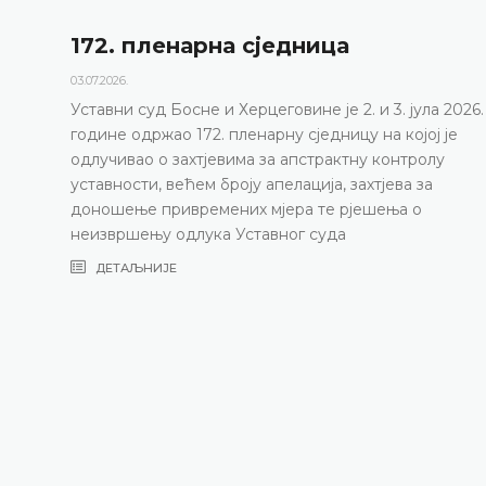
172. пленарна сједницa
03.07.2026.
Уставни суд Босне и Херцеговине је 2. и 3. јула 2026.
године одржао 172. пленарну сједницу на којој је
одлучивао о захтјевима за апстрактну контролу
уставности, већем броју апелација, захтјева за
доношење привремених мјера те рјешења о
неизвршењу одлука Уставног суда
ДЕТАЉНИЈЕ