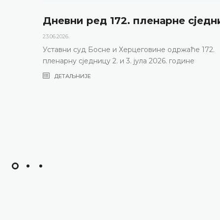
Дневни ред 172. пленарне сједн
23.06.2026.
Уставни суд Босне и Херцеговине одржаће 172.
пленарну сједницу 2. и 3. јула 2026. године
ДЕТАЉНИЈЕ