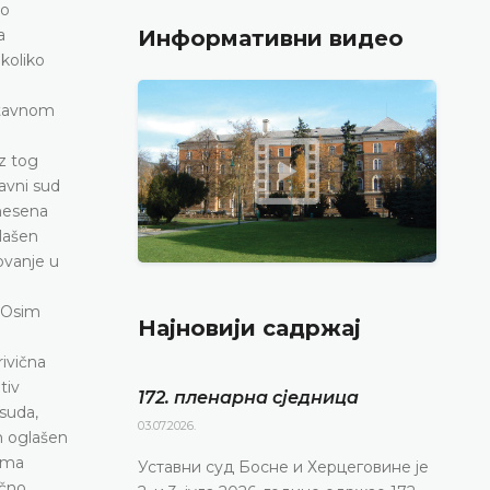
 o
a
Информативни видео
 koliko
Ustavnom
z tog
avni sud
nesena
lašen
ovanje u
. Osim
Најновији садржај
rivična
tiv
172. пленарна сједницa
suda,
03.07.2026.
m oglašen
nema
Уставни суд Босне и Херцеговине је
ično