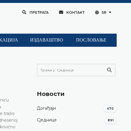
ПРЕТРАГА
КОНТАКТ
SR
КАЦИЈА
ИЗДАВАШТВО
ПОСЛОВАЊЕ
Новости
dnicu
u
Догађаји
470
e tražio
Сједнице
odnesenoj
891
krivično