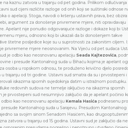
je na kaznu zatvora u trajanju od pet godina. Prilikom odlučivanja
i sud cijeni različite razloge od onih koji se suštinski odnose n
ka o apelaciji. Stoga, navodi o kršenju ustavnih prava, bez obzira
o sebi, argument za donošenje privremene mjere, niti opravdavaju
e. Apelant nije ponudio odgovarajuće razloge i dokaze koji bi 
rivremenu mjeru, odnosno koji bi ukazali da bi donošenjem takve
e štetne posljedice koje su u suprotnosti za zakonitim ciljem. I
nje privremene mjere neosnovanim. Na Vijeću od pet sudaca Ust
ud je odbio kao neosnovanu apelaciju
Seada Kajtezovića
, pod
ovine i presude Kantonalnog suda u Bihaću kojima je apelant og
voza osoba u ropskom odnosu, te produženo krivično djelo posred
u trajanju od tri godine. Ustavni sud smatra da su i prvostepeni i
vjerovali iskazima spornih svjedokinja datim u istražnom postupku
odluke redovnih sudova ne temelje isključivo na iskazima spornih
ih je prvostepeni sud nesumnjivo zaključio da je apelant počinio k
er odbio kao neosnovanu apelaciju
Kemala Hasića
podnesenu pro
i presude Kantonalnog suda u Sarajevu. Presudom Kantonalnog 
 zajedno sa svojim sinom Senadom Hasićem, kao drugooptuženi
azna zatvora u trajanju od 15 godina. Ustavni sud je zaključio da 
da je osporenim presudama pogrešno i nepotpuno utvrđeno činjen