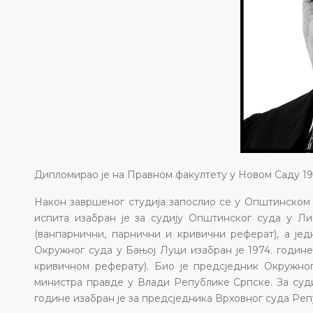
Дипломирао је на Правном факултету у Новом Саду 19
Након завршеног студија запослио се у Општинском 
испита изабран је за судију Општинског суда у Л
(ванпарнични, парнични и кривични реферат), а јед
Окружног суда у Бањој Луци изабран је 1974. годин
кривичном реферату). Био је предсједник Окружног
министра правде у Влади Републике Српске. За судиј
године изабран је за предсједника Врховног суда Ре