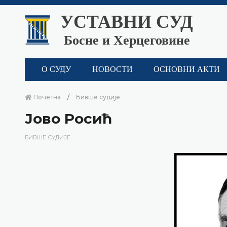
УСТАВНИ СУД
Босне и Херцеговине
О СУДУ
НОВОСТИ
ОСНОВНИ АКТИ
Почетна
Бивше судије
Јово Росић
БИВШЕ СУДИЈЕ