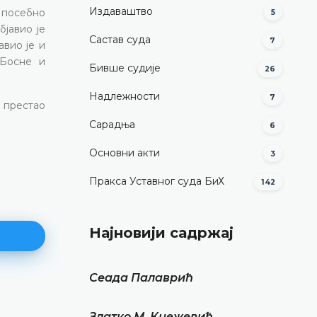
Издаваштво
а посебно
5
јавио је
Састав суда
7
авио је и
 Босне и
Бивше судије
26
Надлежности
7
у престао
Сарадња
6
Основни акти
3
Пракса Уставног суда БиХ
142
Најновији садржај
Сеада Палаврић
Миодраг Симовић
Златко М. Кнежевић