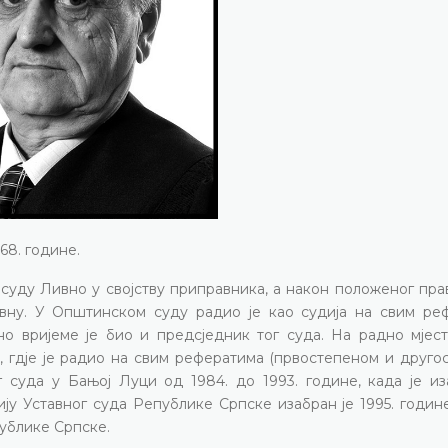
68. године.
суду Ливно у својству приправника, а након положеног пра
ивну. У Општинском суду радио је као судија на свим ре
но вријеме је био и предсједник тог суда. На радно мјест
е, гдје је радио на свим рефератима (првостепеном и друг
 суда у Бањој Луци од 1984. до 1993. године, када је из
у Уставног суда Републике Српске изабран је 1995. године
публике Српске.