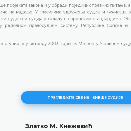
ше пројеката закона и у обради појединих правних питања, 
не па надаље. У гласилима удружења судија и тужилаца об
ти судова и судија у складу с европским стандардима. Обј
 у редовном правосудном систему Републике Српске и
е ступио је у октобру 2003. године. Мандат у Уставном суд
ПРЕГЛЕДАЈТЕ СВЕ ИЗ - БИВШЕ СУДИЈЕ
Златко М. Кнежевић