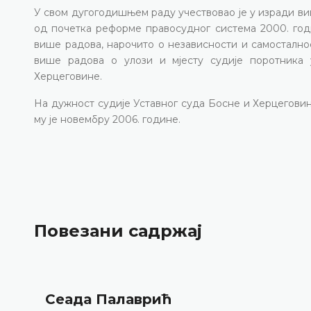
У свом дугогодишњем раду учествовао је у изради ви
од почетка реформе правосудног система 2000. годи
више радова, нарочито о независности и самосталнос
више радова о улози и мјесту судије поротника
Херцеговине.
На дужност судије Уставног суда Босне и Херцеговин
му је новембру 2006. године.
Повезани садржај
Сеада Палаврић